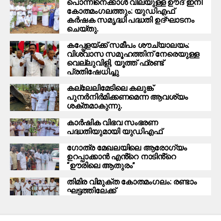
പൊന്നിനെക്കാള്‍ വിലയുള്ള ഊദ് ഇനി
കോതമംഗലത്തും: യുഡിഎഫ്
കർഷക സമൃദ്ധി പദ്ധതി ഉദ്ഘാടനം
ചെയ്തു.
കപ്പേളയ്ക്ക് സമീപം ശൗച്യാലയം:
വിശ്വാസ സമൂഹത്തിന് നേരെയുള്ള
വെല്ലുവിളി, യൂത്ത് ഫ്രണ്ട്
പ്രതിഷേധിച്ചു
കല്ലേലിമേടിലെ കലുങ്ക്
പുനർനിർമിക്കണമെന്ന ആവശ്യം
ശക്തമാകുന്നു.
കാർഷിക വിഭവ സംഭരണ
പദ്ധതിയുമായി യുഡിഎഫ്
ഗോത്ര മേഖലയിലെ ആരോഗ്യം
ഉറപ്പാക്കാൻ എൻ്റെ നാടിൻ്റെ
“ഊരിലെ ആതുരം”
തിമിര വിമുക്ത കോതമംഗലം: രണ്ടാം
ഘട്ടത്തിലേക്ക്