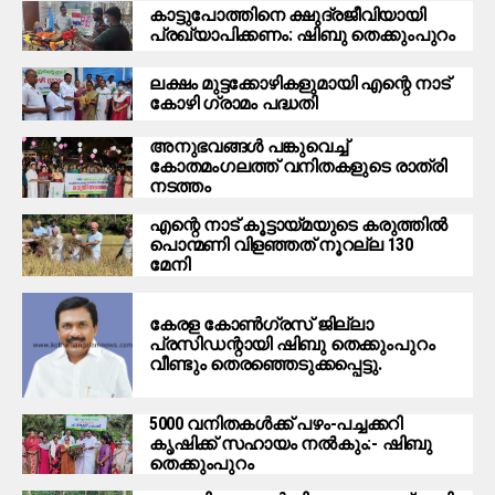
കാട്ടുപോത്തിനെ ക്ഷുദ്രജീവിയായി
പ്രഖ്യാപിക്കണം: ഷിബു തെക്കുംപുറം
ലക്ഷം മുട്ടക്കോഴികളുമായി എന്റെ നാട്
കോഴി ഗ്രാമം പദ്ധതി
അനുഭവങ്ങൾ പങ്കുവെച്ച്
കോതമംഗലത്ത് വനിതകളുടെ രാത്രി
നടത്തം
എന്റെ നാട് കൂട്ടായ്മയുടെ കരുത്തിൽ
പൊന്മണി വിളഞ്ഞത് നൂറല്ല 130
മേനി
കേരള കോൺഗ്രസ് ജില്ലാ
പ്രസിഡന്റായി ഷിബു തെക്കുംപുറം
വീണ്ടും തെരഞ്ഞെടുക്കപ്പെട്ടു.
5000 വനിതകൾക്ക് പഴം-പച്ചക്കറി
കൃഷിക്ക് സഹായം നൽകും:- ഷിബു
തെക്കുംപുറം