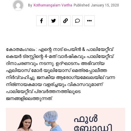
By
Kothamangalam Vartha
Published
January 15, 2020
കോതമംഗലം : എന്റെ നാട് പെയിൻ & പാലിയേറ്റീവ്
കെയർ ട്രസ്റ്റിന്റെ 4-മത് വാർഷികവും പാലിയേറ്റീവ്
ദിനാചരണവും നടന്നു. ഉദ്ഘാടനം അഭിവന്ദ്യ
ഏലിയാസ് മോർ യൂലിയോസ് മെത്രപ്പോലീത്ത
നിർവ്വഹിച്ചു. ജനകീയ ആരോഗ്യമേഖലയില് വന്ന
നിര്ണായകമായ വളര്ച്ചയും വികാസവുമാണ്
പാലിയേറ്റീവ് പ്രവർത്തനത്തിലൂടെ
ജനങ്ങളിലെത്തുന്നത്.