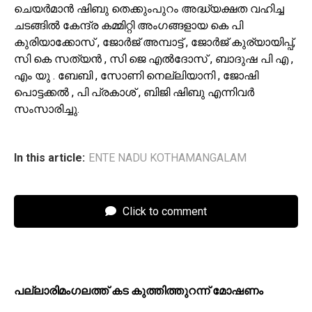
ചെയർമാൻ ഷിബു തെക്കുംപുറം അദ്ധ്യക്ഷത വഹിച്ച
ചടങ്ങിൽ കേന്ദ്ര കമ്മിറ്റി അംഗങ്ങളായ കെ പി
കുരിയാക്കോസ് , ജോർജ് അമ്പാട്ട് , ജോർജ് കുര്യായിപ്പ്,
സി കെ സത്യൻ , സി ജെ എൽദോസ് , ബാദുഷ പി എ ,
എം യു . ബേബി , സോണി നെല്ലിയാനി , ജോഷി
പൊട്ടക്കൽ , പി പ്രകാശ് , ബിജി ഷിബു എന്നിവർ
സംസാരിച്ചു.
In this article:
ENTE NADU KOTHAMANGALAM
Click to comment
പ​ല്ലാ​രി​മം​ഗ​ല​ത്ത് ക​ട കു​ത്തി​ത്തുറ​ന്ന് മോ​ഷ​ണം