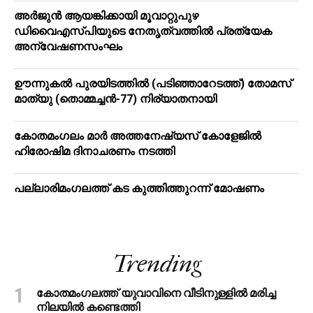
അര്‍ജുന്‍ ആയങ്കിക്കായി മൂവാറ്റുപുഴ
ഡിവൈഎസ്പിയുടെ നേതൃത്വത്തില്‍ പ്രത്യേക
അന്വേഷണസംഘം
ഊന്നുകല്‍ പുരയിടത്തില്‍ (പടിഞ്ഞാറേടത്ത്) തോമസ്
മാത്യു (തൊമ്മച്ചന്‍-77) നിര്യാതനായി
കോതമംഗലം മാര്‍ അത്തനേഷ്യസ് കോളേജില്‍
ഹിരോഷിമ ദിനാചരണം നടത്തി
പ​ല്ലാ​രി​മം​ഗ​ല​ത്ത് ക​ട കു​ത്തി​ത്തുറ​ന്ന് മോ​ഷ​ണം
Trending
കോതമംഗലത്ത് യുവാവിനെ വീടിനുള്ളിൽ മരിച്ച
നിലയിൽ കണ്ടെത്തി