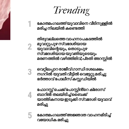
Trending
കോതമംഗലത്ത് യുവാവിനെ വീടിനുള്ളിൽ
മരിച്ച നിലയിൽ കണ്ടെത്തി
തിരുവല്ലത്തെ വാഹനാപകടത്തില്‍
മൂവാറ്റുപുഴ സ്വദേശിയായ
യുവാവിന്റെയും, തൊടുപുഴ
സ്വദേശിയായ യുവതിയുടെയും
മരണത്തില്‍ വഴിത്തിരിവ്;പ്രതി അറസ്റ്റില്‍
വെറ്റിലപ്പാറ രാജീവ് ഗാന്ധി ദശലക്ഷം
നഗറിൽ യുവതി വീട്ടിൽ വെട്ടേറ്റു മരിച്ചു:
ഭർത്താവ് പോലീസ് കസ്റ്റഡിയിൽ
ഫോറസ്റ്റ് ചെക്ക് പോസ്റ്റിൻ്റെ ക്രോസ്
ബാറില്‍ തലയിടിച്ച് ബൈക്ക്
യാത്രികനായ ഇടുക്കി സ്വദേശി യുവാവ്
മരിച്ചു
കോതമംഗലത്ത് അജ്ഞാത വാഹനമിടിച്ച്
വയോധിക മരിച്ചു