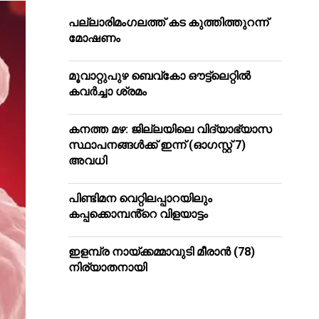
പ​ല്ലാ​രി​മം​ഗ​ല​ത്ത് ക​ട കു​ത്തി​ത്തുറ​ന്ന്
മോ​ഷ​ണം
മൂ​വാ​റ്റു​പു​ഴ ബെ​വ്കോ ഔ​ട്ട്‌​ലെ​റ്റിൽ
കവർച്ചാ ശ്രമം
കനത്ത മഴ: ജില്ലയിലെ വിദ്യാഭ്യാസ
സ്ഥാപനങ്ങള്‍ക്ക് ഇന്ന് (ഓഗസ്റ്റ് 7)
അവധി
പിണ്ടിമന വെറ്റിലപ്പാറയിലും
കപ്പക്കൊമ്പൻ്റെ വിളയാട്ടം
ഇളമ്പ്ര നായ്ക്കമ്മാവുടി മീരാൻ (78)
നിര്യാതനായി