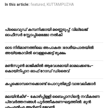
In this article:
featured
,
KUTTAMPUZHA
പ്ലൈവുഡ് കമ്പനിക്കായി മണ്ണെടുപ്പ്: വില്ലേജ്
ഓഫീസർ സ്റ്റോപ്പ്മെമ്മോ നൽകി
ഓട നിർമാണത്തിലെ അപാകത :ദേശീയപാതയിൽ
അയ്യങ്കാവിൽ വെള്ളക്കെട്ട് രൂക്ഷം
മൺസൂൺ മാജിക്കിൽ ആവേശമായി മാമലക്കണ്ടം–
കൊയ്‌നിപ്പാറ ഓഫ് റോഡ് ഡ്രൈവ്
കപ്പക്കൊമ്പനെക്കൊണ്ട് പൊറുതിമുട്ടി വാവേലിക്കാർ
മലയിന്‍കീഴ് – കോഴിപ്പിള്ളി ബൈപ്പാസിന്റെ നവീകരണ
പ്രവര്‍ത്തനങ്ങള്‍ പൂര്‍ത്തീകരണഘട്ടത്തില്‍: മുന്‍
എംഎല്‍എ ആന്റണി ജോണ്‍