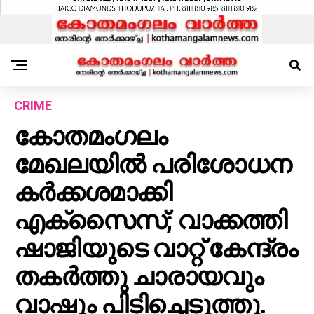
CRIME
കോതമംഗലം
മേഖലയിൽ പരിശോധന
കർക്കശമാക്കി
എക്സൈസ്; വാക്കത്തി
ഷാജിയുടെ വാറ്റ് കേന്ദ്രം
തകർത്തു ചാരായവും
വാഷും പിടിച്ചെടുത്തു.