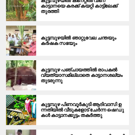
കുട്ടമ്പുഴയില്‍ കിണറ്റില്‍ വീണ
കാട്ടാനയെ കരക്ക് കയറ്റി കാട്ടിലേക്ക്
തുരത്തി
കുട്ടമ്പുഴയില്‍ ഞാറ്റുവേല ചന്തയും
കര്‍ഷക സഭയും
കുട്ടമ്പുഴ പഞ്ചായത്തില്‍ രാപകല്‍
വ്യത്യാസമില്ലാതെ കാട്ടാനശല്യം
തുടരുന്നു
കു​ട്ട​മ്പു​ഴ പി​ണ​വൂ​ര്‍​കു​ടി ആ​ദി​വാ​സി ഉ​
ന്ന​തി​യി​ല്‍ വീ​ടു​ക​ളോ​ട് ചേ​ര്‍​ന്ന ഷെ​ഡു​
ക​ള്‍ കാ​ട്ടാ​ന​ക്കൂ​ട്ടം ത​ക​ര്‍​ത്തു