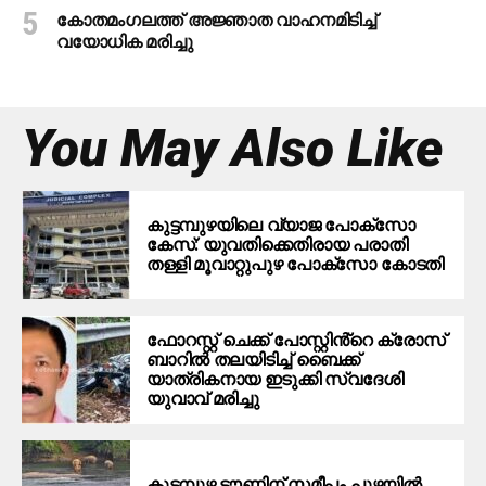
കോതമംഗലത്ത് അജ്ഞാത വാഹനമിടിച്ച്
വയോധിക മരിച്ചു
You May Also Like
കുട്ടമ്പുഴയിലെ വ്യാജ പോക്‌സോ
കേസ്: യുവതിക്കെതിരായ പരാതി
തള്ളി മൂവാറ്റുപുഴ പോക്‌സോ കോടതി
ഫോറസ്റ്റ് ചെക്ക് പോസ്റ്റിൻ്റെ ക്രോസ്
ബാറില്‍ തലയിടിച്ച് ബൈക്ക്
യാത്രികനായ ഇടുക്കി സ്വദേശി
യുവാവ് മരിച്ചു
കുട്ടമ്പുഴ ടൗണിന് സമീപം പുഴയിൽ