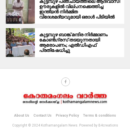
കുട്ടമ്പുഴ പഞ്ചായത്തിലെ ആദിവാസി
ഊരുകളിൽ വില്പനക്കെത്തിച്ച
ഇന്ത്യൻ നിർമ്മിത
വിദേശമദ്യവുമായി ഒരാൾ പിടിയിൽ
കുട്ടമ്പുഴ ബാങ്ക് മന്ദിര നിർമ്മാണം
കോണ്‍ഗ്രസ് തടയുന്നതായി
ആരോപണം; എൽഡിഎഫ്
പ്രതിഷേധിച്ചു
About Us
Contact Us
Privacy Policy
Terms & conditions
Copyright © 2024 Kothamangalam News. Powered by B4creations