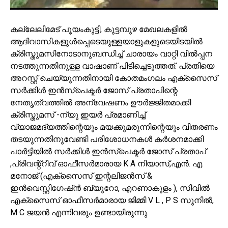
കല്ലേലിമേട് പൂയംകുട്ടി, കുട്ടമ്പുഴ മേഖലകളിൽ
ആദിവാസികളുൾപ്പെടെയുള്ളയാളുകളുടെയിടയിൽ
ക്രിസ്തുമസിനോടാനുബന്ധിച്ച് ചാരായം വാറ്റി വിൽപ്പന
നടത്തുന്നതിനുള്ള വാഷാണ് പിടിച്ചെടുത്തത്. പ്രതിയെ
അറസ്റ്റ് ചെയ്യുന്നതിനായി കോതമംഗലം എക്‌സൈസ്
സർക്കിൾ ഇൻസ്‌പെക്ടർ ജോസ് പ്രതാപിന്റെ
നേതൃത്വത്തിൽ അന്വേഷണം ഊർജ്ജിതമാക്കി
ക്രിസ്തുമസ് -ന്യു ഇയർ പ്രമാണിച്ച്
വ്യാജമദ്യത്തിന്റെയും മയക്കുമരുന്നിന്റെയും വിതരണം
തടയുന്നതിനുവേണ്ടി പരിശോധനകൾ കർശനമാക്കി
പാർട്ടിയിൽ സർക്കിൾ ഇൻസ്‌പെക്ടർ ജോസ് പ്രതാപ്
,പ്രിവന്റ്റീവ് ഓഫീസർമാരായ K A നിയാസ്,എൻ. എ.
മനോജ്‌ (എക്സൈസ് ഇന്റലിജൻസ് &
ഇൻവെസ്റ്റിഗേഷ്ൻ ബ്യുറോ, എറണാകുളം ), സിവിൽ
എക്സൈസ് ഓഫീസർമാരായ ജിമ്മി V L , P S സുനിൽ,
M C ജയൻ എന്നിവരും ഉണ്ടായിരുന്നു.