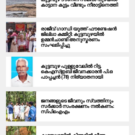
കാട്ടാന കൂട്ടം വീണ്ടും നീരാട്ടിനെത്തി
രാജീവ് ഗാന്ധി യൂത്ത് ഫൗണ്ടേഷൻ
ജില്ലാ കമ്മിറ്റി: കുട്ടമ്പുഴയിൽ
ഉമ്മൻചാണ്ടി അനുസ്മരണം
സംഘടിപ്പിച്ചു
കുട്ടമ്പുഴ പുള്ളുവേലില്‍ റിട്ട.
കെഎസ്ഇബി ജീവനക്കാരന്‍ പി.ഒ
പാപ്പച്ചന്‍ (78) നിര്യാതനായി
ജനങ്ങളുടെ ജീവനും സ്വത്തിനും
സര്‍ക്കാര്‍ സംരക്ഷണം നല്‍കണം:
സിപിഐഎം