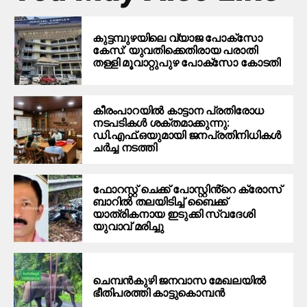
കുട്ടമ്പുഴയിലെ വ്യാജ പോക്‌സോ
കേസ്: യുവതിക്കെതിരായ പരാതി
തള്ളി മൂവാറ്റുപുഴ പോക്‌സോ കോടതി
കീരംപാറയിൽ കാട്ടാന പ്രതിരോധ
നടപടികൾ ശക്തമാക്കുന്നു:
ഡി.എഫ്.ഒയുമായി ജനപ്രതിനിധികൾ
ചർച്ച നടത്തി
ഫോറസ്റ്റ് ചെക്ക് പോസ്റ്റിൻ്റെ ക്രോസ്
ബാറില്‍ തലയിടിച്ച് ബൈക്ക്
യാത്രികനായ ഇടുക്കി സ്വദേശി
യുവാവ് മരിച്ചു
ചെമ്പന്‍കുഴി ജനവാസ മേഖലയില്‍
ഭീതിപരത്തി കാട്ടുകൊമ്പന്‍