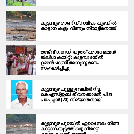
കുട്ടമ്പുഴ ടൗണിന് സമീപം പുഴയിൽ
കാട്ടാന കൂട്ടം വീണ്ടും നീരാട്ടിനെത്തി
രാജീവ് ഗാന്ധി യൂത്ത് ഫൗണ്ടേഷൻ
ജില്ലാ കമ്മിറ്റി: കുട്ടമ്പുഴയിൽ
ഉമ്മൻചാണ്ടി അനുസ്മരണം
സംഘടിപ്പിച്ചു
കുട്ടമ്പുഴ പുള്ളുവേലില്‍ റിട്ട.
കെഎസ്ഇബി ജീവനക്കാരന്‍ പി.ഒ
പാപ്പച്ചന്‍ (78) നിര്യാതനായി
കുട്ടമ്പുഴ പുഴയില്‍ ഏറെനേരം നീണ്ട
കാട്ടാനക്കൂട്ടത്തിന്റെ നീരാട്ട്