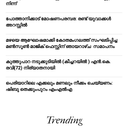
നിന്ന്
പോത്താനിക്കാട് മോഷണപരമ്പര: രണ്ട് യുവാക്കൾ
അറസ്റ്റിൽ
മഴയെ ആഘോഷമാക്കി കോതമംഗലത്ത് സംഘടിപ്പിച്ച
മൺസൂൺ മാജിക് ഫെസ്റ്റിന് ഞായറാഴ്ച സമാപനം
കുത്തുപാറ നടുക്കുടിയിൽ (കീച്ചറയിൽ ) എൻ.കെ.
രവി(72) നിര്യാതനായി
പെരിയാറിലെ എക്കലും മണലും നീക്കം ചെയ്യണം:
ഷിബു തെക്കുംപുറം എംഎൽഎ
Trending