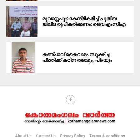
മൂവാറ്റുപുഴ കേന്ദ്രീകരിച്ച് പുതിയ
ജില്ല രൂപീകരിക്കണം: വൈഎംസിഎ
കഞ്ചാവ് കൈവശം സൂക്ഷിച്ച
പ്രതിക്ക് കഠിന തടവും, പിഴയും
About Us
Contact Us
Privacy Policy
Terms & conditions