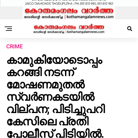
CRIME
കാമുകിയോടൊപ്പം
കറങ്ങി നടന്ന്
മോഷണമുതൽ
സ്വർണകടയിൽ
വില്പന; പിടിച്ചുപറി
കേസിലെ പ്രതി
പോലീസ് പിടിയിൽ.