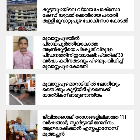
കുട്ടമ്പുഴയിലെ വ്യാജ പോക്‌സോ
കേസ്: യുവതിക്കെതിരായ പരാതി
തള്ളി മൂവാറ്റുപുഴ പോക്‌സോ കോടതി
മൂവാറ്റുപുഴയില്‍
പ്രായപൂര്‍ത്തിയാകാത്ത
ആണ്‍കുട്ടിയെ പ്രകൃതിവിരുദ്ധ
പീഡനത്തിന് ഇരയാക്കി: പ്രതിക്ക് 30
വര്‍ഷം കഠിനതടവും പിഴയും വിധിച്ച്
മൂവാറ്റുപുഴ കോടതി
മൂവാറ്റുപുഴ മാറാടിയില്‍ ലോറിയും
ബൈക്കും കൂട്ടിയിടിച്ച് ബൈക്ക്
യാത്രികന് ദാരുണാന്ത്യം
ജീവിതശൈലീ രോഗങ്ങളില്ലാത്ത 111
വർഷങ്ങൾ; സ്മാർട്ടായി ജന്മദിനം
ആഘോഷിക്കാൻ എസ്തപ്പാനോസ്
മുത്തച്ഛൻ