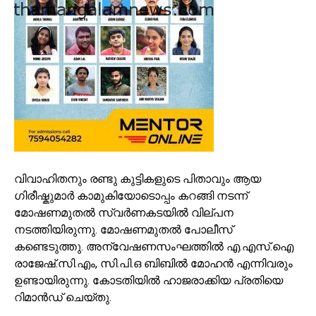
വിവാഹിതനും രണ്ടു കുട്ടികളുടെ പിതാവും ആയ
ഗിരീഷ്കുമാര്‍ കാമുകിയോടൊപ്പം കറങ്ങി നടന്ന്
മോഷണമുതൽ സ്വർണകടയിൽ വില്പന
നടത്തിയിരുന്നു. മോഷണമുതൽ പോലീസ്
കണ്ടെടുത്തു. അന്വേഷണസംഘത്തിൽ എ.എസ്.ഐ
രാജേഷ്.സി.എം, സി.പി.ഒ ബിബിൽ മോഹൻ എന്നിവരും
ഉണ്ടായിരുന്നു. കോടതിയിൽ ഹാജരാക്കിയ പ്രതിയെ
റിമാൻഡ് ചെയ്തു.