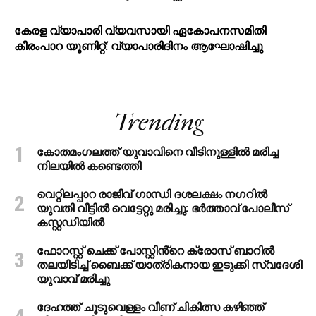
കേരള വ്യാപാരി വ്യവസായി ഏകോപനസമിതി
കീരംപാറ യൂണിറ്റ്: വ്യാപാരിദിനം ആഘോഷിച്ചു
Trending
കോതമംഗലത്ത് യുവാവിനെ വീടിനുള്ളിൽ മരിച്ച
നിലയിൽ കണ്ടെത്തി
വെറ്റിലപ്പാറ രാജീവ് ഗാന്ധി ദശലക്ഷം നഗറിൽ
യുവതി വീട്ടിൽ വെട്ടേറ്റു മരിച്ചു: ഭർത്താവ് പോലീസ്
കസ്റ്റഡിയിൽ
ഫോറസ്റ്റ് ചെക്ക് പോസ്റ്റിൻ്റെ ക്രോസ് ബാറില്‍
തലയിടിച്ച് ബൈക്ക് യാത്രികനായ ഇടുക്കി സ്വദേശി
യുവാവ് മരിച്ചു
ദേഹത്ത് ചൂടുവെള്ളം വീണ് ചികിത്സ കഴിഞ്ഞ്