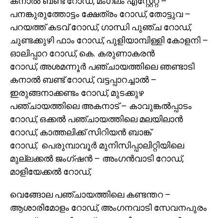
കനാൽ ബണ്ട് റോഡ്, മംഗലം എസ്റ്റേറ്റ് –
പനങ്കുരുത്തോട്ടം ക്ഷേത്രം റോഡ്, തോട്ടുവ –
പറയത്ത് കടവ് റോഡ്, ഗാന്ധി പുഞ്ച റോഡ്,
ചുണ്ടക്കുഴി ഫാം റോഡ്, പുളിയാമ്പിള്ളി കോളനി –
ഓലിപ്പാറ റോഡ്, കെ. കരുണാകരൻ
റോഡ്, അശമന്നൂർ പഞ്ചായത്തിലെ ഞണ്ടാടി
കനാൽ ബണ്ട് റോഡ്, വട്ടപ്പാറച്ചാൽ –
ഇരുങ്ങനാക്കണ്ടം റോഡ്, മുടക്കുഴ
പഞ്ചായത്തിലെ അകനാട്‌ – കാവുങ്കൽപ്പാടം
റോഡ്, ഒക്കൽ പഞ്ചായത്തിലെ മലയിലാൻ
റോഡ്, കാത്തലിക്ക് സിറിയൻ ബാങ്ക്
റോഡ്, പെരുമ്പാവൂർ മുനിസിപ്പാലിറ്റിയിലെ
മുല്ലക്കൽ ജംഗ്ഷൻ – അംഗൻവാടി റോഡ്,
മാളിയേക്കൽ റോഡ്,
വെങ്ങോല പഞ്ചായത്തിലെ കണ്ടന്തറ –
ആശാരിമോളം റോഡ്, അംഗനവാടി സേവനപുരം