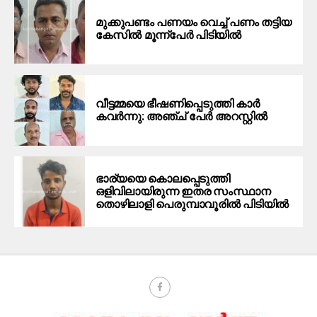
മുക്കുപണ്ടം പണയം വെച്ച് പണം തട്ടിയ
കേസിൽ മൂന്ന്പേർ പിടിയിൽ
വീട്ടമ്മയെ ഭീഷണിപ്പെടുത്തി കാര്‍
കവര്‍ന്നു: അഞ്ച് പേര്‍ അറസ്റ്റില്‍
ഭാര്യയെ കൊലപ്പെടുത്തി
ഒളിവിലായിരുന്ന ഇതര സംസ്ഥാന
തൊഴിലാളി പെരുമ്പാവൂരിൽ പിടിയിൽ