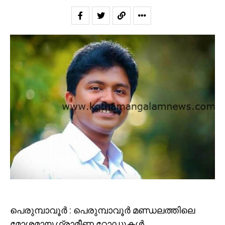
പെരുമ്പാവൂർ : പെരുമ്പാവൂർ മണ്ഡലത്തിലെ
മോശമായ ഗ്രാമീണ റോഡുകൾ