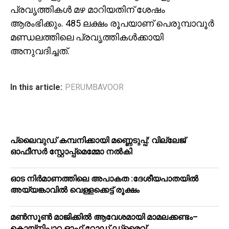
പ്രവൃത്തികൾ മഴ മാറിയതിന് ശേഷം
ആരംഭിക്കും. 485 ലക്ഷം രൂപയാണ് പെരുമ്പാവൂർ
മണ്ഡലത്തിലെ പ്രവൃത്തികൾക്കായി
അനുവദിച്ചത്.
In this article:
PERUMBAVOOR
പ്ലൈവുഡ് കമ്പനിക്കായി മണ്ണെടുപ്പ്: വില്ലേജ്
ഓഫീസർ സ്റ്റോപ്പ്മെമ്മോ നൽകി
ഓട നിർമാണത്തിലെ അപാകത :ദേശീയപാതയിൽ
അയ്യങ്കാവിൽ വെള്ളക്കെട്ട് രൂക്ഷം
മൺസൂൺ മാജിക്കിൽ ആവേശമായി മാമലക്കണ്ടം–
കൊയ്‌നിപ്പാറ ഓഫ് റോഡ് ഡ്രൈവ്