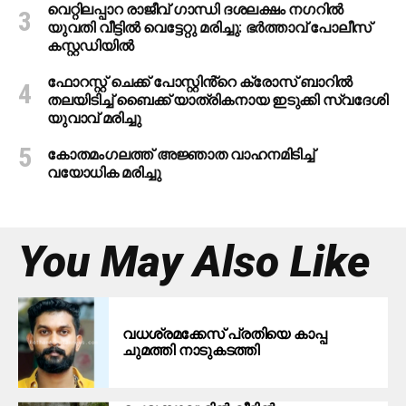
വെറ്റിലപ്പാറ രാജീവ് ഗാന്ധി ദശലക്ഷം നഗറിൽ
യുവതി വീട്ടിൽ വെട്ടേറ്റു മരിച്ചു: ഭർത്താവ് പോലീസ്
കസ്റ്റഡിയിൽ
ഫോറസ്റ്റ് ചെക്ക് പോസ്റ്റിൻ്റെ ക്രോസ് ബാറില്‍
തലയിടിച്ച് ബൈക്ക് യാത്രികനായ ഇടുക്കി സ്വദേശി
യുവാവ് മരിച്ചു
കോതമംഗലത്ത് അജ്ഞാത വാഹനമിടിച്ച്
വയോധിക മരിച്ചു
You May Also Like
വധശ്രമക്കേസ് പ്രതിയെ കാപ്പ
ചുമത്തി നാടുകടത്തി