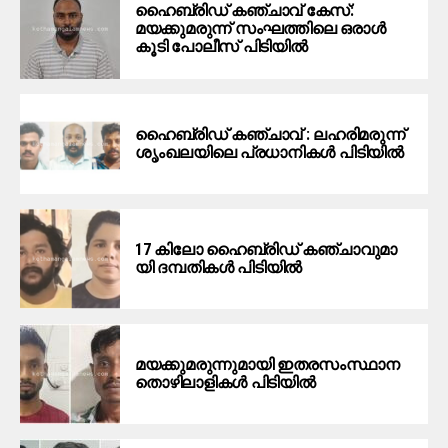
ഹൈബ്രിഡ് കഞ്ചാവ് കേസ്:
മയക്കുമരുന്ന് സംഘത്തിലെ ഒരാൾ
കൂടി പോലീസ് പിടിയിൽ
ഹൈ​ബ്രി​ഡ് ക​ഞ്ചാ​വ് : ല​ഹ​രി​മ​രു​ന്ന്
ശൃം​ഖ​ല​യി​ലെ പ്ര​ധാ​നി​ക​ൾ പിടിയില്‍
17 കി​ലോ ഹൈ​ബ്രി​ഡ് ക​ഞ്ചാ​വു​മാ​
യി ദ​മ്പ​തി​ക​ൾ പി​ടി​യി​ൽ
മ​യ​ക്കു​മ​രു​ന്നു​മാ​യി ഇ​ത​ര​സം​സ്ഥാ​ന
തൊ​ഴി​ലാ​ളി​ക​ൾ പി​ടി​യി​ൽ