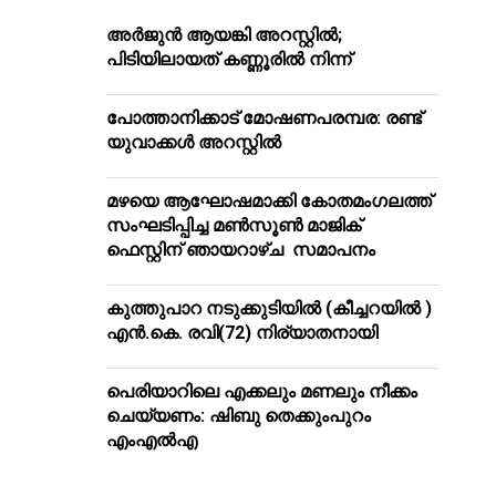
അർജുൻ ആയങ്കി അറസ്റ്റിൽ;
പിടിയിലായത് കണ്ണൂരിൽ നിന്ന്
പോത്താനിക്കാട് മോഷണപരമ്പര: രണ്ട്
യുവാക്കൾ അറസ്റ്റിൽ
മഴയെ ആഘോഷമാക്കി കോതമംഗലത്ത്
സംഘടിപ്പിച്ച മൺസൂൺ മാജിക്
ഫെസ്റ്റിന് ഞായറാഴ്ച സമാപനം
കുത്തുപാറ നടുക്കുടിയിൽ (കീച്ചറയിൽ )
എൻ.കെ. രവി(72) നിര്യാതനായി
പെരിയാറിലെ എക്കലും മണലും നീക്കം
ചെയ്യണം: ഷിബു തെക്കുംപുറം
എംഎൽഎ