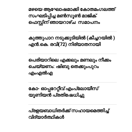
മഴയെ ആഘോഷമാക്കി കോതമംഗലത്ത്
സംഘടിപ്പിച്ച മൺസൂൺ മാജിക്
ഫെസ്റ്റിന് ഞായറാഴ്ച സമാപനം
കുത്തുപാറ നടുക്കുടിയിൽ (കീച്ചറയിൽ )
എൻ.കെ. രവി(72) നിര്യാതനായി
പെരിയാറിലെ എക്കലും മണലും നീക്കം
ചെയ്യണം: ഷിബു തെക്കുംപുറം
എംഎൽഎ
കോ- ഓപ്പറേറ്റീവ് എംപ്ലോയീസ്
യൂണിയൻ പ്രതിഷേധിച്ചു
പ്രളയബാധിതർക്ക് സഹായമെത്തിച്ച്
വിദ്യാർത്ഥികൾ