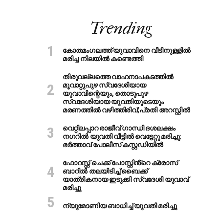
Trending
കോതമംഗലത്ത് യുവാവിനെ വീടിനുള്ളിൽ
മരിച്ച നിലയിൽ കണ്ടെത്തി
തിരുവല്ലത്തെ വാഹനാപകടത്തില്‍
മൂവാറ്റുപുഴ സ്വദേശിയായ
യുവാവിന്റെയും, തൊടുപുഴ
സ്വദേശിയായ യുവതിയുടെയും
മരണത്തില്‍ വഴിത്തിരിവ്;പ്രതി അറസ്റ്റില്‍
വെറ്റിലപ്പാറ രാജീവ് ഗാന്ധി ദശലക്ഷം
നഗറിൽ യുവതി വീട്ടിൽ വെട്ടേറ്റു മരിച്ചു:
ഭർത്താവ് പോലീസ് കസ്റ്റഡിയിൽ
ഫോറസ്റ്റ് ചെക്ക് പോസ്റ്റിൻ്റെ ക്രോസ്
ബാറില്‍ തലയിടിച്ച് ബൈക്ക്
യാത്രികനായ ഇടുക്കി സ്വദേശി യുവാവ്
മരിച്ചു
ന്യുമോണിയ ബാധിച്ച് യുവതി മരിച്ചു