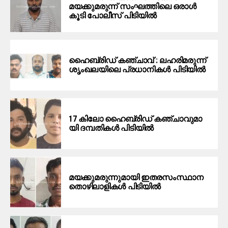
മയക്കുമരുന്ന് സംഘത്തിലെ ഒരാൾ
കൂടി പോലീസ് പിടിയിൽ
ഹൈ​ബ്രി​ഡ് ക​ഞ്ചാ​വ് : ല​ഹ​രി​മ​രു​ന്ന്
ശൃം​ഖ​ല​യി​ലെ പ്ര​ധാ​നി​ക​ൾ പിടിയില്‍
17 കി​ലോ ഹൈ​ബ്രി​ഡ് ക​ഞ്ചാ​വു​മാ​
യി ദ​മ്പ​തി​ക​ൾ പി​ടി​യി​ൽ
മ​യ​ക്കു​മ​രു​ന്നു​മാ​യി ഇ​ത​ര​സം​സ്ഥാ​ന
തൊ​ഴി​ലാ​ളി​ക​ൾ പി​ടി​യി​ൽ