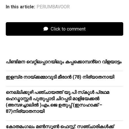
In this article:
PERUMBAVOOR
Click to comment
പിണ്ടിമന വെറ്റിലപ്പാറയിലും കപ്പക്കൊമ്പൻ്റെ വിളയാട്ടം
ഇളമ്പ്ര നായ്ക്കമ്മാവുടി മീരാൻ (78) നിര്യാതനായി
നെല്ലിക്കുഴി പഞ്ചായത്ത് യു.പി സ്‌കൂൾ പ്രഥമ
ഹെഡ്മാസ്റ്റർ പുതുപ്പാടി ചിറപ്പടി മാളിയേക്കൽ
(അമ്പഴച്ചാലിൽ )എം.ജെ ഉതുപ്പ് (ഇസഹാക്ക് –
87)നിര്യാതനായി
കോതമംഗലം മൺസൂൺ ഫെസ്റ്റ്: സഞ്ചാരികൾക്ക്