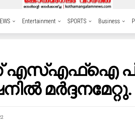
EWS
Entertainment
SPORTS
Business
P
് എസ്എഫ്ഐ പ്
നിൽ മർദ്ദനമേറ്റു.
22