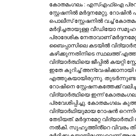
കോതമംഗലം : എസ്എഫ്ഐ പ്രവ
സ്റ്റേഷനിൽ മർദ്ദനമേറ്റു. റ
പൊലീസ് സ്റ്റേഷനിൽ വച്ച് ക
മർദ്ദിച്ചതായുള്ള വീഡിയോ സമൂ
പ്രാദേശിക നേതാവാണ് മർദ്ദനമേ
ബൈപ്പാസിലെ കടയിൽ വിദ്യാർത്ഥി
കഴിക്കുന്നതിനിടെ സ്ഥലത്ത് എത്ത
വിദ്യാർത്ഥിയെ ജീപ്പിൽ കയറ്റി സ
ഇതേ കുറിച്ച് അന്വേഷിക്കാനായി
എത്തുകയായിരുന്നു. തുടർന്നുണ
റോഷിനെ സ്റ്റേഷനകത്തേക്ക് വലിച്ച
വിദ്യാർത്ഥിയെ ഇന്ന് കോതമം
പ്രവേശിപ്പിച്ചു. കോതമംഗലം കു
വിദ്യാർഥിയുമായ റോഷൻ റെന്നിയ
തേടിയത്. മർദ്ദനമേറ്റ വിദ്യാർത
നൽകി. സുഹൃത്തിൻ്റെ വിവരം ത
മർദ്ദിക്കുകയായിരുന്നുവെന്ന് 