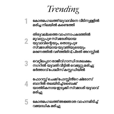
Trending
കോതമംഗലത്ത് യുവാവിനെ വീടിനുള്ളിൽ
മരിച്ച നിലയിൽ കണ്ടെത്തി
തിരുവല്ലത്തെ വാഹനാപകടത്തില്‍
മൂവാറ്റുപുഴ സ്വദേശിയായ
യുവാവിന്റെയും, തൊടുപുഴ
സ്വദേശിയായ യുവതിയുടെയും
മരണത്തില്‍ വഴിത്തിരിവ്;പ്രതി അറസ്റ്റില്‍
വെറ്റിലപ്പാറ രാജീവ് ഗാന്ധി ദശലക്ഷം
നഗറിൽ യുവതി വീട്ടിൽ വെട്ടേറ്റു മരിച്ചു:
ഭർത്താവ് പോലീസ് കസ്റ്റഡിയിൽ
ഫോറസ്റ്റ് ചെക്ക് പോസ്റ്റിൻ്റെ ക്രോസ്
ബാറില്‍ തലയിടിച്ച് ബൈക്ക്
യാത്രികനായ ഇടുക്കി സ്വദേശി യുവാവ്
മരിച്ചു
കോതമംഗലത്ത് അജ്ഞാത വാഹനമിടിച്ച്
വയോധിക മരിച്ചു