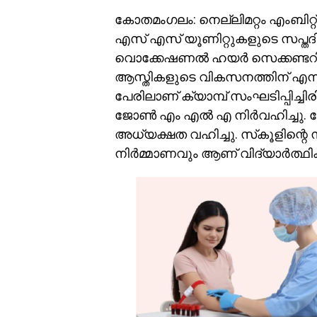
കോതമംഗലം: നെല്ലിമറ്റം എംബിറ
എസ്‌ എസ്‌ യൂണിറ്റുകളുടെ സപ്തദ
വൊക്കേഷണൽ ഹയർ സെക്കണ്ടറി സ
ആസ്തികളുടെ വികസനത്തിന് എന്ന
പേരിലാണ് ക്യാമ്പ് സംഘടിപ്പിച്ചിര
ജോൺ എം എൽ എ നിർവഹിച്ചു. കോള
അധ്യക്ഷത വഹിച്ചു. സ്‌കൂളിന്റ
നിർമ്മാണവും ആണ് വിദ്യാർത്ഥികൾ