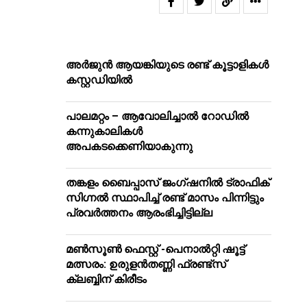
അർജുൻ ആയങ്കിയുടെ രണ്ട് കൂട്ടാളികൾ
കസ്റ്റഡിയിൽ
പാലമറ്റം – ആവോലിച്ചാൽ റോഡിൽ
കന്നുകാലികൾ
അപകടക്കെണിയാകുന്നു
തങ്കളം ബൈപ്പാസ് ജംഗ്ഷനിൽ ട്രാഫിക്
സിഗ്നല്‍ സ്ഥാപിച്ച് രണ്ട് മാസം പിന്നിട്ടും
പ്രവർത്തനം ആരംഭിച്ചിട്ടില്ല
മൺസൂൺ ഫെസ്റ്റ് -പെനാൽറ്റി ഷൂട്ട്
മത്സരം: ഉരുളൻതണ്ണി ഫ്രണ്ട്സ്
ക്ലബ്ബിന് കിരീടം