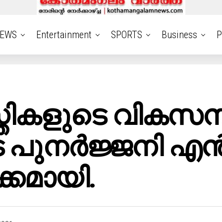
EWS
Entertainment
SPORTS
Business
P
ികളുടെ വികസനത
 പുനർജ്ജനി എൻ
ക്കമായി.