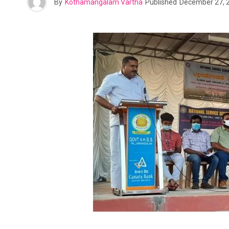
By
Kothamangalam Vartha
Published
December 27, 