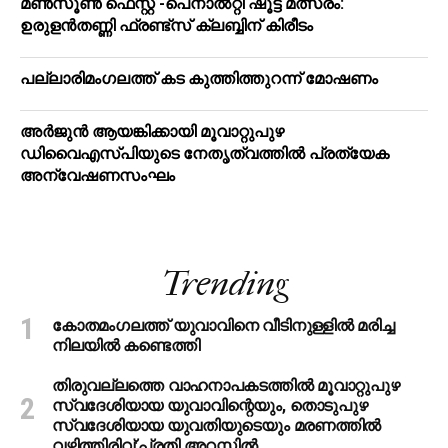
മൺസൂൺ ഫെസ്റ്റ് -പെനാൽറ്റി ഷൂട്ട് മത്സരം:
ഉരുളൻതണ്ണി ഫ്രണ്ട്സ് ക്ലബ്ബിന് കിരീടം
പ​ല്ലാ​രി​മം​ഗ​ല​ത്ത് ക​ട കു​ത്തി​ത്തുറ​ന്ന് മോ​ഷ​ണം
അര്‍ജുന്‍ ആയങ്കിക്കായി മൂവാറ്റുപുഴ
ഡിവൈഎസ്പിയുടെ നേതൃത്വത്തില്‍ പ്രത്യേക
അന്വേഷണസംഘം
Trending
കോതമംഗലത്ത് യുവാവിനെ വീടിനുള്ളിൽ മരിച്ച
നിലയിൽ കണ്ടെത്തി
തിരുവല്ലത്തെ വാഹനാപകടത്തില്‍ മൂവാറ്റുപുഴ
സ്വദേശിയായ യുവാവിന്റെയും, തൊടുപുഴ
സ്വദേശിയായ യുവതിയുടെയും മരണത്തില്‍
വഴിത്തിരിവ്;പ്രതി അറസ്റ്റില്‍