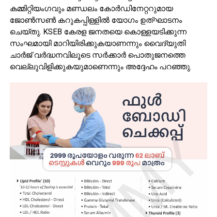
കമ്മിറ്റിയംഗവും മണ്ഡലം കോർഡിനേറ്ററുമായ
ജോൺസൺ കറുകപ്പിള്ളിൽ യോഗം ഉത്ഘാടനം
ചെയ്തു. KSEB കേരള ജനതയെ കൊള്ളയടിക്കുന്ന
സംഘമായി മാറിയിരിക്കുകയാണന്നും വൈദ്യുതി
ചാർജ് വർദ്ധനവിലൂടെ സർക്കാർ പൊതുജനത്തെ
വെല്ലുവിളിക്കുകയുമാണെന്നും അദ്ദേഹം പറഞ്ഞു.