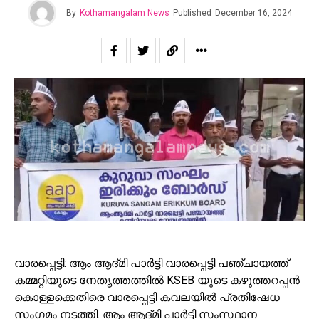
By
Kothamangalam News
Published
December 16, 2024
വാരപ്പെട്ടി: ആം ആദ്മി പാർട്ടി വാരപ്പെട്ടി പഞ്ചായത്ത്
കമ്മറ്റിയുടെ നേതൃത്തത്തിൽ KSEB യുടെ കഴുത്തറപ്പൻ
കൊള്ളക്കെതിരെ വാരപ്പെട്ടി കവലയിൽ പ്രതിഷേധ
സംഗമം നടത്തി. ആം ആദ്മി പാർട്ടി സംസ്ഥാന