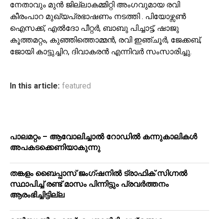
നേതാവും മുൻ ജില്ലാകമ്മിറ്റി അംഗവുമായ രവി
കീരംപാറ മുഖ്യപ്രഭാഷണം നടത്തി . പിയോഴ്സൺ
ഐസക്ക്, എൽദോ പീറ്റർ, ബാബു പിച്ചാട്ട്, ഷാജു
കൂത്തമറ്റം, കുഞ്ഞിത്തൊമ്മൻ, രവി ഇഞ്ചൂർ, ജേക്കബ്,
ജോയി കാട്ടുച്ചിറ, ദിവാകരൻ എന്നിവർ സംസാരിച്ചു.
In this article:
featured
പാലമറ്റം – ആവോലിച്ചാൽ റോഡിൽ കന്നുകാലികൾ
അപകടക്കെണിയാകുന്നു
തങ്കളം ബൈപ്പാസ് ജംഗ്ഷനിൽ ട്രാഫിക് സിഗ്നല്‍
സ്ഥാപിച്ച് രണ്ട് മാസം പിന്നിട്ടും പ്രവർത്തനം
ആരംഭിച്ചിട്ടില്ല