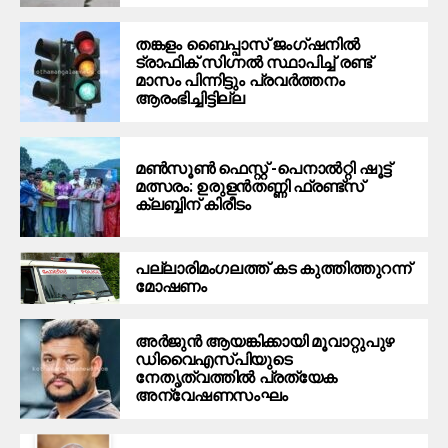
തങ്കളം ബൈപ്പാസ് ജംഗ്ഷനിൽ
ട്രാഫിക് സിഗ്നല്‍ സ്ഥാപിച്ച് രണ്ട്
മാസം പിന്നിട്ടും പ്രവർത്തനം
ആരംഭിച്ചിട്ടില്ല
മൺസൂൺ ഫെസ്റ്റ് -പെനാൽറ്റി ഷൂട്ട്
മത്സരം: ഉരുളൻതണ്ണി ഫ്രണ്ട്സ്
ക്ലബ്ബിന് കിരീടം
പ​ല്ലാ​രി​മം​ഗ​ല​ത്ത് ക​ട കു​ത്തി​ത്തുറ​ന്ന്
മോ​ഷ​ണം
അര്‍ജുന്‍ ആയങ്കിക്കായി മൂവാറ്റുപുഴ
ഡിവൈഎസ്പിയുടെ
നേതൃത്വത്തില്‍ പ്രത്യേക
അന്വേഷണസംഘം