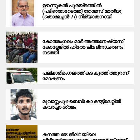
ഊന്നുകല്‍ പുരയിടത്തില്‍
(പടിഞ്ഞാറേടത്ത്) തോമസ് മാത്യു
(തൊമ്മച്ചന്‍-77) നിര്യാതനായി
കോതമംഗലം മാര്‍ അത്തനേഷ്യസ്
കോളേജില്‍ ഹിരോഷിമ ദിനാചരണം
നടത്തി
പ​ല്ലാ​രി​മം​ഗ​ല​ത്ത് ക​ട കു​ത്തി​ത്തുറ​ന്ന്
മോ​ഷ​ണം
മൂ​വാ​റ്റു​പു​ഴ ബെ​വ്കോ ഔ​ട്ട്‌​ലെ​റ്റിൽ
കവർച്ചാ ശ്രമം
കനത്ത മഴ: ജില്ലയിലെ