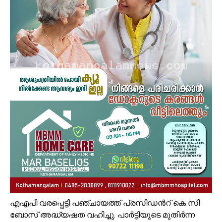
എഎപി വരപ്പെട്ടി പഞ്ചായത്ത് പ്രസിഡൻറ് കെ സി
ബോസ് അദ്ധ്യഷത വഹിച്ചു. പാർട്ടിയുടെ മുതിർന്ന