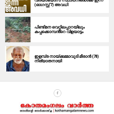
വിദ്യാഭ്യാസ സ്ഥാപനങ്ങള്‍ക്ക് ഇന്ന്
(ഓഗസ്റ്റ് 7) അവധി
പിണ്ടിമന വെറ്റിലപ്പാറയിലും
കപ്പക്കൊമ്പൻ്റെ വിളയാട്ടം
ഇളമ്പ്ര നായ്ക്കമ്മാവുടി മീരാൻ (78)
നിര്യാതനായി