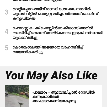
വെറ്റിലപ്പാറ രാജീവ് ഗാന്ധി ദശലക്ഷം നഗറിൽ
യുവതി വീട്ടിൽ വെട്ടേറ്റു മരിച്ചു: ഭർത്താവ് പോലീസ്
കസ്റ്റഡിയിൽ
ഫോറസ്റ്റ് ചെക്ക് പോസ്റ്റിൻ്റെ ക്രോസ് ബാറില്‍
തലയിടിച്ച് ബൈക്ക് യാത്രികനായ ഇടുക്കി സ്വദേശി
യുവാവ് മരിച്ചു
കോതമംഗലത്ത് അജ്ഞാത വാഹനമിടിച്ച്
വയോധിക മരിച്ചു
You May Also Like
പാലമറ്റം – ആവോലിച്ചാൽ റോഡിൽ
കന്നുകാലികൾ
അപകടക്കെണിയാകുന്നു