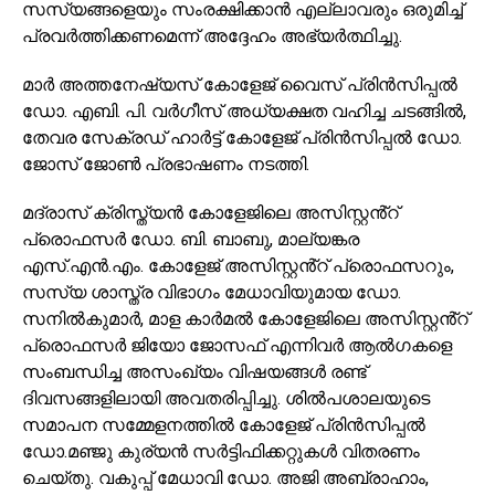
സസ്യങ്ങളെയും സംരക്ഷിക്കാൻ എല്ലാവരും ഒരുമിച്ച്
പ്രവർത്തിക്കണമെന്ന് അദ്ദേഹം അഭ്യർത്ഥിച്ചു.
മാർ അത്തനേഷ്യസ് കോളേജ് വൈസ് പ്രിൻസിപ്പൽ
ഡോ. എബി. പി. വർഗീസ് അധ്യക്ഷത വഹിച്ച ചടങ്ങിൽ,
തേവര സേക്രഡ് ഹാർട്ട് കോളേജ് പ്രിൻസിപ്പൽ ഡോ.
ജോസ് ജോൺ പ്രഭാഷണം നടത്തി.
മദ്രാസ് ക്രിസ്ത്യൻ കോളേജിലെ അസിസ്റ്റൻ്റ്
പ്രൊഫസർ ഡോ. ബി. ബാബു, മാല്യങ്കര
എസ്.എൻ.എം. കോളേജ് അസിസ്റ്റൻ്റ് പ്രൊഫസറും,
സസ്യ ശാസ്ത്ര വിഭാഗം മേധാവിയുമായ ഡോ.
സനിൽകുമാർ, മാള കാർമൽ കോളേജിലെ അസിസ്റ്റൻ്റ്
പ്രൊഫസർ ജിയോ ജോസഫ് എന്നിവർ ആൽഗകളെ
സംബന്ധിച്ച അസംഖ്യം വിഷയങ്ങൾ രണ്ട്
ദിവസങ്ങളിലായി അവതരിപ്പിച്ചു. ശിൽപശാലയുടെ
സമാപന സമ്മേളനത്തിൽ കോളേജ് പ്രിൻസിപ്പൽ
ഡോ.മഞ്ജു കുര്യൻ സർട്ടിഫിക്കറ്റുകൾ വിതരണം
ചെയ്‌തു. വകുപ്പ് മേധാവി ഡോ. അജി അബ്രാഹാം,