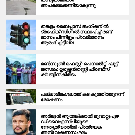
അപകടക്കെണിയാകുന്നു
തങ്കളം ബൈപ്പാസ് ജംഗ്ഷനിൽ
ട്രാഫിക് സിഗ്നല്‍ സ്ഥാപിച്ച് രണ്ട്
മാസം പിന്നിട്ടും പ്രവർത്തനം
ആരംഭിച്ചിട്ടില്ല
മൺസൂൺ ഫെസ്റ്റ് -പെനാൽറ്റി ഷൂട്ട്
മത്സരം: ഉരുളൻതണ്ണി ഫ്രണ്ട്സ്
ക്ലബ്ബിന് കിരീടം
പ​ല്ലാ​രി​മം​ഗ​ല​ത്ത് ക​ട കു​ത്തി​ത്തുറ​ന്ന്
മോ​ഷ​ണം
അര്‍ജുന്‍ ആയങ്കിക്കായി മൂവാറ്റുപുഴ
ഡിവൈഎസ്പിയുടെ
നേതൃത്വത്തില്‍ പ്രത്യേക
അന്വേഷണസംഘം