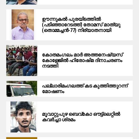
ഊന്നുകല്‍ പുരയിടത്തില്‍
(പടിഞ്ഞാറേടത്ത്) തോമസ് മാത്യു
(തൊമ്മച്ചന്‍-77) നിര്യാതനായി
കോതമംഗലം മാര്‍ അത്തനേഷ്യസ്
കോളേജില്‍ ഹിരോഷിമ ദിനാചരണം
നടത്തി
പ​ല്ലാ​രി​മം​ഗ​ല​ത്ത് ക​ട കു​ത്തി​ത്തുറ​ന്ന്
മോ​ഷ​ണം
മൂ​വാ​റ്റു​പു​ഴ ബെ​വ്കോ ഔ​ട്ട്‌​ലെ​റ്റിൽ
കവർച്ചാ ശ്രമം