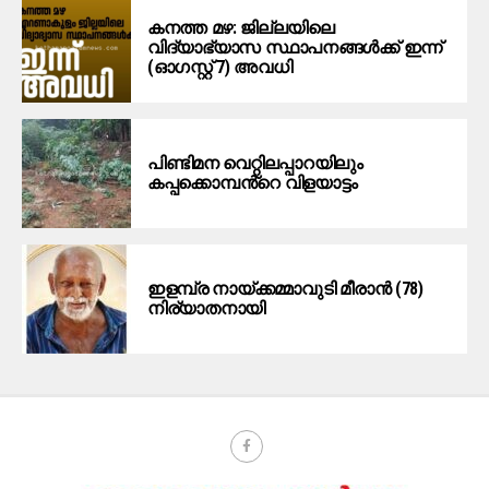
കനത്ത മഴ: ജില്ലയിലെ
വിദ്യാഭ്യാസ സ്ഥാപനങ്ങള്‍ക്ക് ഇന്ന്
(ഓഗസ്റ്റ് 7) അവധി
പിണ്ടിമന വെറ്റിലപ്പാറയിലും
കപ്പക്കൊമ്പൻ്റെ വിളയാട്ടം
ഇളമ്പ്ര നായ്ക്കമ്മാവുടി മീരാൻ (78)
നിര്യാതനായി