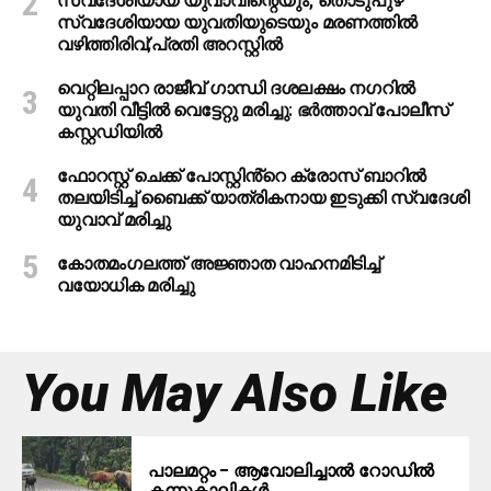
സ്വദേശിയായ യുവാവിന്റെയും, തൊടുപുഴ
സ്വദേശിയായ യുവതിയുടെയും മരണത്തില്‍
വഴിത്തിരിവ്;പ്രതി അറസ്റ്റില്‍
വെറ്റിലപ്പാറ രാജീവ് ഗാന്ധി ദശലക്ഷം നഗറിൽ
യുവതി വീട്ടിൽ വെട്ടേറ്റു മരിച്ചു: ഭർത്താവ് പോലീസ്
കസ്റ്റഡിയിൽ
ഫോറസ്റ്റ് ചെക്ക് പോസ്റ്റിൻ്റെ ക്രോസ് ബാറില്‍
തലയിടിച്ച് ബൈക്ക് യാത്രികനായ ഇടുക്കി സ്വദേശി
യുവാവ് മരിച്ചു
കോതമംഗലത്ത് അജ്ഞാത വാഹനമിടിച്ച്
വയോധിക മരിച്ചു
You May Also Like
പാലമറ്റം – ആവോലിച്ചാൽ റോഡിൽ
കന്നുകാലികൾ