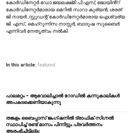
കോർഡിനേറ്റർ ഡോ.ജയലക്ഷ്‌മി പി.എസ്, ജോയിൻ്റ്
കോർഡിനേറ്റർമാരായ മെറിൽ സാറാ കുര്യൻ, ശരത്
ജി നായർ ,സ്റ്റുഡന്റ് കോർഡിനേറ്റർമാരായ ഐശ്വര്യ
ജി. എസ്., മെഹ്റുന്നിസ നാസ്സർ, ബാദുഷ സുബൈർ
എന്നിവർ നേതൃത്വം നൽകി.
In this article:
featured
പാലമറ്റം – ആവോലിച്ചാൽ റോഡിൽ കന്നുകാലികൾ
അപകടക്കെണിയാകുന്നു
തങ്കളം ബൈപ്പാസ് ജംഗ്ഷനിൽ ട്രാഫിക് സിഗ്നല്‍
സ്ഥാപിച്ച് രണ്ട് മാസം പിന്നിട്ടും പ്രവർത്തനം
ആരംഭിച്ചിട്ടില്ല