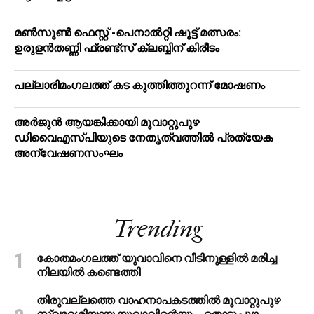
മൺസൂൺ ഫെസ്റ്റ് -പെനാൽറ്റി ഷൂട്ട് മത്സരം:
ഉരുളൻതണ്ണി ഫ്രണ്ട്സ് ക്ലബ്ബിന് കിരീടം
പ​ല്ലാ​രി​മം​ഗ​ല​ത്ത് ക​ട കു​ത്തി​ത്തുറ​ന്ന് മോ​ഷ​ണം
അര്‍ജുന്‍ ആയങ്കിക്കായി മൂവാറ്റുപുഴ
ഡിവൈഎസ്പിയുടെ നേതൃത്വത്തില്‍ പ്രത്യേക
അന്വേഷണസംഘം
Trending
കോതമംഗലത്ത് യുവാവിനെ വീടിനുള്ളിൽ മരിച്ച
നിലയിൽ കണ്ടെത്തി
തിരുവല്ലത്തെ വാഹനാപകടത്തില്‍ മൂവാറ്റുപുഴ