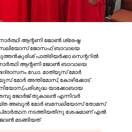
ർത്ഥി ആന്റണി ജോൺ ശ്രേഷ്ഠ
ബസേലിയോസ് ജോസഫ് ബാവായെ
ുത്തൻകുരിശ് പാത്രിയർക്കാ സെന്ററിൽ
നാർത്ഥി ആന്റണി ജോൺ ബാവായെ
ട് ഭദ്രാസനം ഡോ. മാത്യൂസ് മോർ
സ് മോർ അന്തിമോസ്, കോഴിക്കോട്
ിയോസ്,പരിശുദ്ധ യാക്കോബായ
 തമ്പു ജോർജ് തുകാലൻ എന്നിവർ
 ചെയ്ത അബൂൻ മോർ ബസേലിയോസ്‌ തോമസ്
പ്രാർത്ഥന നടത്തിയതിനു ശേഷമാണ് എൽ
ജോൺ മടങ്ങിയത്