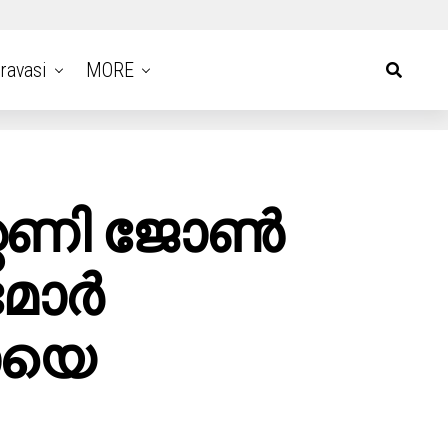
ravasi
MORE
്റണി ജോൺ
 മോർ
ായെ