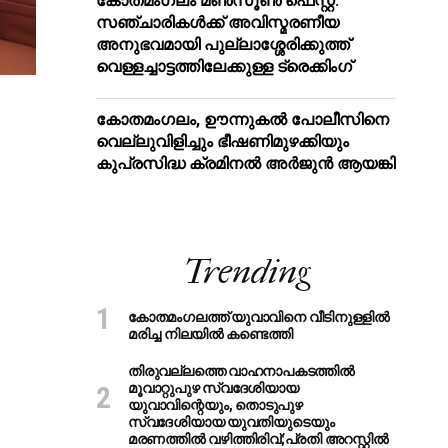
കോതമംഗലം മൺസൂൺ ഫെസ്റ്റ്:
സഞ്ചാരികൾക്ക് അവിസ്മരണീയ
അനുഭവമായി പുല്ലാശ്ശേരിക്കുത്ത്
വെള്ളച്ചാട്ടത്തിലേക്കുള്ള ട്രെക്കിംഗ്
കോതമംഗലം, ഊന്നുകൽ പോലീസിനെ
വെല്ലുവിളിച്ചും ഭീഷണിമുഴക്കിയും
കുപ്രസിദ്ധ ക്രമിനല്‍ അര്‍ജുന്‍ ആയങ്കി
Trending
കോതമംഗലത്ത് യുവാവിനെ വീടിനുള്ളിൽ
മരിച്ച നിലയിൽ കണ്ടെത്തി
തിരുവല്ലത്തെ വാഹനാപകടത്തില്‍
മൂവാറ്റുപുഴ സ്വദേശിയായ
യുവാവിന്റെയും, തൊടുപുഴ
സ്വദേശിയായ യുവതിയുടെയും
മരണത്തില്‍ വഴിത്തിരിവ്;പ്രതി അറസ്റ്റില്‍