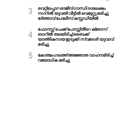
വെറ്റിലപ്പാറ രാജീവ് ഗാന്ധി ദശലക്ഷം
നഗറിൽ യുവതി വീട്ടിൽ വെട്ടേറ്റു മരിച്ചു:
ഭർത്താവ് പോലീസ് കസ്റ്റഡിയിൽ
ഫോറസ്റ്റ് ചെക്ക് പോസ്റ്റിൻ്റെ ക്രോസ്
ബാറില്‍ തലയിടിച്ച് ബൈക്ക്
യാത്രികനായ ഇടുക്കി സ്വദേശി യുവാവ്
മരിച്ചു
കോതമംഗലത്ത് അജ്ഞാത വാഹനമിടിച്ച്
വയോധിക മരിച്ചു