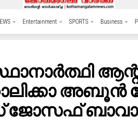
EWS
Entertainment
SPORTS
Business
P
ഥാനാർത്ഥി ആന
തോലിക്കാ അബൂൻ
 ജോസഫ് ബാവ