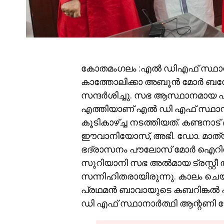
കോതമംഗലം :എൽ ഡിഎഫ് സ്ഥാനാ
കാത്തോലിക്കാ അബൂൻ മോർ 
സന്ദർശിച്ചു. സഭ ആസ്ഥാനമായ പ
എത്തിയാണ് എൽ ഡി എഫ് സ്ഥാ
കൂടികാഴ്ച്ച നടത്തിയത്. കണ്ടനാ
ഈവാനിയോസ്, അഭി. ഡോ. മാത്യൂ
ഭദ്രാസനം പൗലോസ് മോർ ഐറിന
സുറിയാനി സഭ അൽമായ ട്രസ്റ്റീ
സന്നിഹിതരായിരുന്നു. കാലം
പ്രഥമൻ ബാവായുടെ കബറിങ്കൽ 
ഡി എഫ് സ്ഥാനാർത്ഥി ആന്റണി 