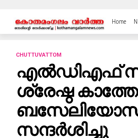
Home
N
CHUTTUVATTOM
എൽഡിഎഫ് സ്
ശ്രേഷ്ഠ കാത്
ബസേലിയോസ്
സന്ദർശിച്ചു