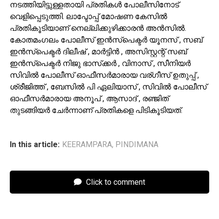
നടത്തിയിട്ടുള്ളതായി പ്രതികൾ പോലീസിനോട്
വെളിപ്പെടുത്തി. ലാപ്ടോപ്പ് മോഷണ കേസിൽ
പ്രതികൂടിയാണ് നെല്ലിക്കുഴിക്കാരൻ അൻസിൽ.
കോതമംഗലം പോലീസ് ഇൻസ്‌പെക്ടർ യൂനസ് , സബ്
ഇൻസ്‌പെക്ടർ ദിലീഷ് , മാർട്ടിൻ , അസിസ്റ്റന്റ് സബ്
ഇൻസ്‌പെക്ടർ നിജു ഭാസ്‌ക്കർ , വിനാസ് , സീനിയർ
സിവിൽ പോലീസ് ഓഫീസർമാരായ വര്ഗീസ് ഉതുപ്പ് ,
ശ്രീജിത്ത് , ബേസിൽ പി ഏലിയാസ് , സിവിൽ പോലീസ്
ഓഫീസർമാരായ അനൂപ് , ആസാദ് , രഞ്ജിത്
തുടങ്ങിയർ ചേർന്നാണ് പ്രതികളെ പിടികൂടിയത്.
In this article:
KEERAMPARA
,
PINDIMANA
Click to comment