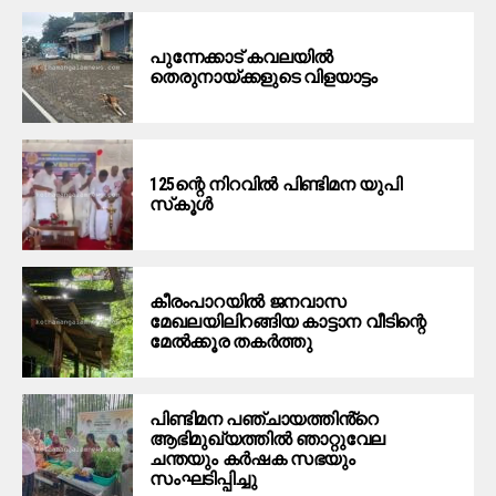
പുന്നേക്കാട് കവലയിൽ
തെരുനായ്ക്കളുടെ വിളയാട്ടം
125ന്റെ നിറവിൽ പിണ്ടിമന യുപി
സ്‌കൂൾ
കീരംപാറയില്‍ ജനവാസ
മേഖലയിലിറങ്ങിയ കാട്ടാന വീടിന്റെ
മേല്‍ക്കൂര തകര്‍ത്തു
പിണ്ടിമന പഞ്ചായത്തിൻ്റെ
ആഭിമുഖ്യത്തിൽ ഞാറ്റുവേല
ചന്തയും കർഷക സഭയും
സംഘടിപ്പിച്ചു