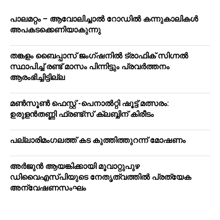
പാലമറ്റം – ആവോലിച്ചാൽ റോഡിൽ കന്നുകാലികൾ
അപകടക്കെണിയാകുന്നു
തങ്കളം ബൈപ്പാസ് ജംഗ്ഷനിൽ ട്രാഫിക് സിഗ്നല്‍
സ്ഥാപിച്ച് രണ്ട് മാസം പിന്നിട്ടും പ്രവർത്തനം
ആരംഭിച്ചിട്ടില്ല
മൺസൂൺ ഫെസ്റ്റ് -പെനാൽറ്റി ഷൂട്ട് മത്സരം:
ഉരുളൻതണ്ണി ഫ്രണ്ട്സ് ക്ലബ്ബിന് കിരീടം
പ​ല്ലാ​രി​മം​ഗ​ല​ത്ത് ക​ട കു​ത്തി​ത്തുറ​ന്ന് മോ​ഷ​ണം
അര്‍ജുന്‍ ആയങ്കിക്കായി മൂവാറ്റുപുഴ
ഡിവൈഎസ്പിയുടെ നേതൃത്വത്തില്‍ പ്രത്യേക
അന്വേഷണസംഘം