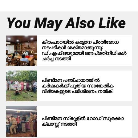
You May Also Like
കീരംപാറയിൽ കാട്ടാന പ്രതിരോധ
നടപടികൾ ശക്തമാക്കുന്നു:
ഡി.എഫ്.ഒയുമായി ജനപ്രതിനിധികൾ
ചർച്ച നടത്തി
പിണ്ടിമന പഞ്ചായത്തിൽ
കർഷകർക്ക് പുതിയ സാങ്കേതിക
വിദ്യകളുടെ പരിശീലനം നൽകി
പിണ്ടിമന സ്‌കൂളില്‍ റോഡ് സുരക്ഷാ
ക്ലാസ്സ് നടത്തി