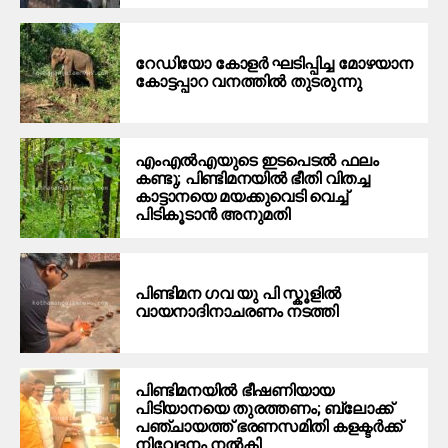
റേഡിയോ കോളർ ഘടിപ്പിച്ച മോഴയാന
കോട്ടപ്പാറ വനത്തിൽ തുടരുന്നു
എംഎൽഎയുടെ ഇടപെടൽ ഫലം
കണ്ടു; പിണ്ടിമനയിൽ ഭീതി വിതച്ച
കാട്ടാനയെ മയക്കുവെടി വെച്ച്
പിടികൂടാൻ അനുമതി
പിണ്ടിമന ഗവ യു പി സ്കൂളിൽ
വായനാദിനാചരണം നടത്തി
പിണ്ടിമനയില്‍ ഭീഷണിയായ
പിടിയാനയെ തുരത്തണം; ബ്ലോക്ക്
പഞ്ചായത്ത് ഭരണസമിതി കളക്ടര്‍ക്ക്
നിവേദനം നല്‍കി