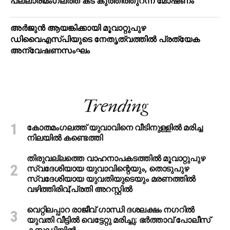
പ​ല്ലാ​രി​മം​ഗ​ല​ത്ത് ക​ട കു​ത്തി​ത്തുറ​ന്ന് മോ​ഷ​ണം
അര്‍ജുന്‍ ആയങ്കിക്കായി മൂവാറ്റുപുഴ
ഡിവൈഎസ്പിയുടെ നേതൃത്വത്തില്‍ പ്രത്യേക
അന്വേഷണസംഘം
Trending
കോതമംഗലത്ത് യുവാവിനെ വീടിനുള്ളിൽ മരിച്ച
നിലയിൽ കണ്ടെത്തി
തിരുവല്ലത്തെ വാഹനാപകടത്തില്‍ മൂവാറ്റുപുഴ
സ്വദേശിയായ യുവാവിന്റെയും, തൊടുപുഴ
സ്വദേശിയായ യുവതിയുടെയും മരണത്തില്‍
വഴിത്തിരിവ്;പ്രതി അറസ്റ്റില്‍
വെറ്റിലപ്പാറ രാജീവ് ഗാന്ധി ദശലക്ഷം നഗറിൽ
യുവതി വീട്ടിൽ വെട്ടേറ്റു മരിച്ചു: ഭർത്താവ് പോലീസ്