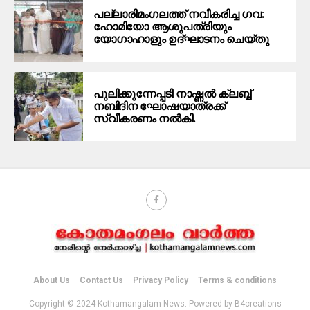
പല്ലാരിമംഗലത്ത് നവീകരിച്ച ഗവ:
ഹോമിയോ ആശുപത്രിയും
യോഗാഹാളും ഉദ്ഘാടനം ചെയ്തു
പുലിക്കുന്നേപ്പടി നാഷ്ണൽ ക്ലബ്ബ്
നബിദിന ഘോഷയാത്രക്ക്
സ്വീകരണം നൽകി.
About Us
Contact Us
Privacy Policy
Terms & conditions
Copyright © 2024 Kothamangalam News. Powered by B4creations