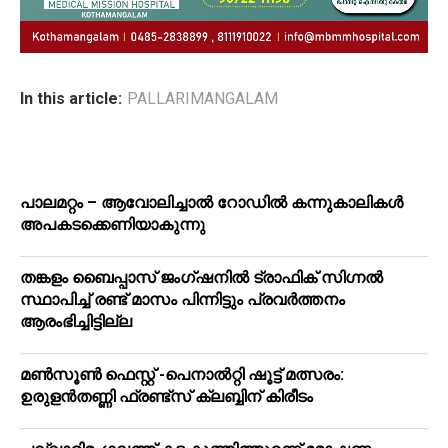
In this article:
PALLARIMANGALAM
പാലമറ്റം – ആവോലിച്ചാൽ റോഡിൽ കന്നുകാലികൾ
അപകടക്കെണിയാകുന്നു
തങ്കളം ബൈപ്പാസ് ജംഗ്ഷനിൽ ട്രാഫിക് സിഗ്നല്‍
സ്ഥാപിച്ച് രണ്ട് മാസം പിന്നിട്ടും പ്രവർത്തനം
ആരംഭിച്ചിട്ടില്ല
മൺസൂൺ ഫെസ്റ്റ് -പെനാൽറ്റി ഷൂട്ട് മത്സരം:
ഉരുളൻതണ്ണി ഫ്രണ്ട്സ് ക്ലബ്ബിന് കിരീടം