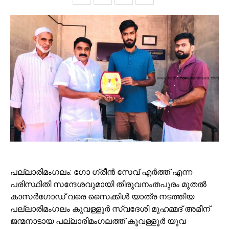
പല്ലാരിമംഗലം: ഗോ ഗ്രീൻ സേവ് എർത്ത് എന്ന
പരിസ്ഥിതി സന്ദേശവുമായി തിരുവനംതപുരം മുതൽ
കാസർഗോഡ് വരെ സൈക്കിൾ യാത്ര നടത്തിയ
പല്ലാരിമംഗലം കൂവള്ളൂർ സ്വദേശി മുഹമ്മദ് അമീന്
ജന്മനാടായ പല്ലാരിമംഗലത്ത് കൂവള്ളൂർ യുവ