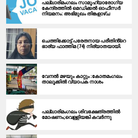
പല്ലാരിമംഗലം സാമൂഹ്യാരോഗ്യ
കേന്ദ്രത്തിൽ മെഡിക്കൽ ഓഫീസർ
നിയമനം: അഭിമുഖം തിങ്കളാഴ്ച
ചെത്തിക്കോട്ട് പരേതനായ പരീതിൻ്റെ
ഭാര്യ ഫാത്തിമ (74) നിര്യാതയായി.
വേനൽ മഴയും കാറ്റും :കോതമംഗലം
താലൂക്കിൽ വ്യാപക നാശം
പല്ലാരിമംഗലം ശിവക്ഷേത്രത്തില്‍
മോഷണം;വെള്ളിയങ്കി കവര്‍ന്നു