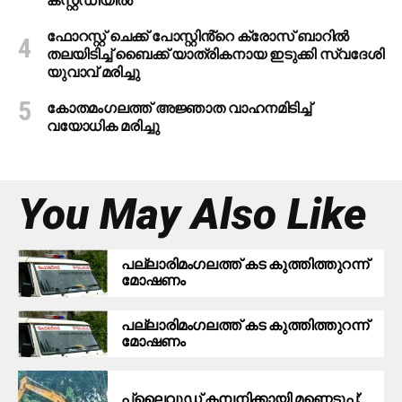
കസ്റ്റഡിയിൽ
ഫോറസ്റ്റ് ചെക്ക് പോസ്റ്റിൻ്റെ ക്രോസ് ബാറില്‍
തലയിടിച്ച് ബൈക്ക് യാത്രികനായ ഇടുക്കി സ്വദേശി
യുവാവ് മരിച്ചു
കോതമംഗലത്ത് അജ്ഞാത വാഹനമിടിച്ച്
വയോധിക മരിച്ചു
You May Also Like
പ​ല്ലാ​രി​മം​ഗ​ല​ത്ത് ക​ട കു​ത്തി​ത്തുറ​ന്ന്
മോ​ഷ​ണം
പ​ല്ലാ​രി​മം​ഗ​ല​ത്ത് ക​ട കു​ത്തി​ത്തുറ​ന്ന്
മോ​ഷ​ണം
പ്ലൈവുഡ് കമ്പനിക്കായി മണ്ണെടുപ്പ്: