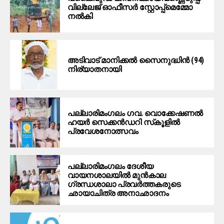
വില്ലേജ് ഓഫീസർ സ്റ്റോപ്പ്മെമ്മോ
നൽകി
അടിവാട് മാനിക്കല്‍ സൈനുദ്ധിന്‍ (94)
നിര്യാതനായി
പല്ലാരിമംഗലം ഗവ. വൊക്കേഷണല്‍
ഹയര്‍ സെക്കന്‍ഡറി സ്‌കൂളില്‍
പ്രവേശനോത്സവം
പല്ലാരിമംഗലം ദേശീയ
വായനശാലയില്‍ മുന്‍കാല
ഗ്രന്ധശാലാ പ്രവര്‍ത്തകരുടെ
ഛായാചിത്ര അനാഛാദനം