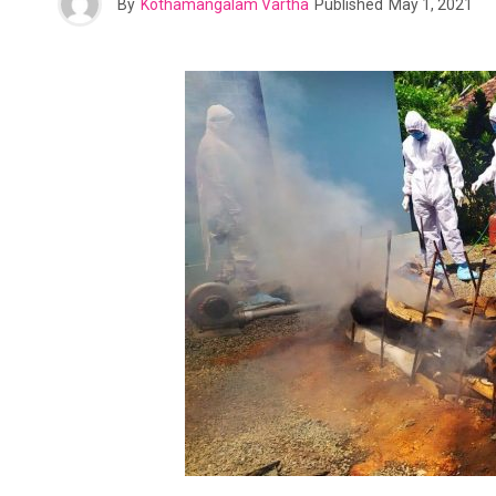
By
Kothamangalam Vartha
Published
May 1, 2021