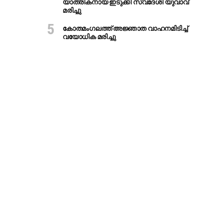
യാത്രികനായ ഇടുക്കി സ്വദേശി യുവാവ്
മരിച്ചു
കോതമംഗലത്ത് അജ്ഞാത വാഹനമിടിച്ച്
വയോധിക മരിച്ചു