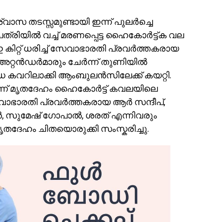
്വാസ തടസ്സമുണ്ടായി ഇന്ന് പുലർച്ചെ
രിയിൽ വച്ച് മരണപ്പെട്ട ഹൈകോർട്ട്ക വല
കിറ്റ് ധരിച്ച് സേവാഭാരതി പ്രവർത്തകരായ
 അറ്റൻഡർമാരും ചേർന്ന് തുണിയിൽ
വറിലാക്കി ആംബുലൻസിലേക്ക് കയറ്റി.
ന് മൃതദേഹം ഹൈകോർട്ട് കവലയിലെ
േവാഭാരതി പ്രവർത്തകരായ ആർ സന്ദീപ്,
ൻ, സുമേഷ് ഗോപാൽ, ശരത് എന്നിവരും
മൃതദേഹം ചിതയൊരുക്കി സംസ്കരിച്ചു.