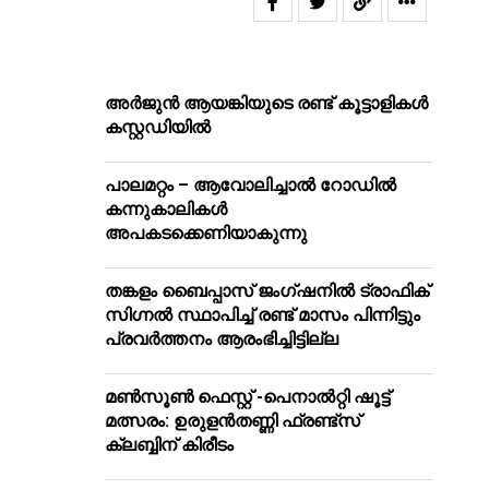
അർജുൻ ആയങ്കിയുടെ രണ്ട് കൂട്ടാളികൾ
കസ്റ്റഡിയിൽ
പാലമറ്റം – ആവോലിച്ചാൽ റോഡിൽ
കന്നുകാലികൾ
അപകടക്കെണിയാകുന്നു
തങ്കളം ബൈപ്പാസ് ജംഗ്ഷനിൽ ട്രാഫിക്
സിഗ്നല്‍ സ്ഥാപിച്ച് രണ്ട് മാസം പിന്നിട്ടും
പ്രവർത്തനം ആരംഭിച്ചിട്ടില്ല
മൺസൂൺ ഫെസ്റ്റ് -പെനാൽറ്റി ഷൂട്ട്
മത്സരം: ഉരുളൻതണ്ണി ഫ്രണ്ട്സ്
ക്ലബ്ബിന് കിരീടം