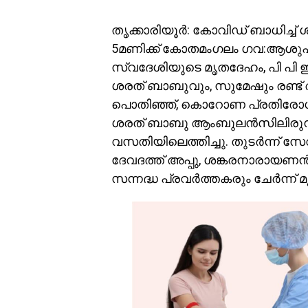
തൃക്കാരിയൂർ: കോവിഡ് ബാധിച്ച് ശ
5മണിക്ക് കോതമംഗലം ഗവ:ആശുപത്
സ്വദേശിയുടെ മൃതദേഹം, പി പി ഇ 
ശരത് ബാബുവും, സുമേഷും രണ്ട്
പൊതിഞ്ഞ്, കൊറോണ പ്രതിരോധ ക
ശരത് ബാബു ആംബുലൻസിലിരുന്
വസതിയിലെത്തിച്ചു. തുടർന്ന് സ
ദേവദത്ത് അപ്പു, ശങ്കരനാരായണ
സന്നദ്ധ പ്രവർത്തകരും ചേർന്ന് 