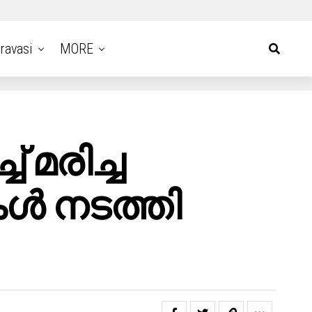
ravasi
MORE
 മരിച്ച
കൾ നടത്തി