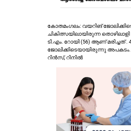
കോതമംഗലം: വയറിങ് ജോലിക്കിടെ കെ
ചികിത്സയിലായിരുന്ന തൊഴിലാളി 
ടി.എം. റോയി (56) ആണ് മരിച്ചത് 
ജോലിക്കിടെയായിരുന്നു അപകടം. സ
റിൻസ്, റിനിൽ