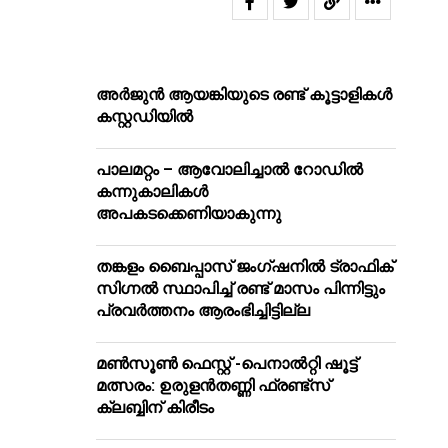
അർജുൻ ആയങ്കിയുടെ രണ്ട് കൂട്ടാളികൾ
കസ്റ്റഡിയിൽ
പാലമറ്റം – ആവോലിച്ചാൽ റോഡിൽ
കന്നുകാലികൾ
അപകടക്കെണിയാകുന്നു
തങ്കളം ബൈപ്പാസ് ജംഗ്ഷനിൽ ട്രാഫിക്
സിഗ്നല്‍ സ്ഥാപിച്ച് രണ്ട് മാസം പിന്നിട്ടും
പ്രവർത്തനം ആരംഭിച്ചിട്ടില്ല
മൺസൂൺ ഫെസ്റ്റ് -പെനാൽറ്റി ഷൂട്ട്
മത്സരം: ഉരുളൻതണ്ണി ഫ്രണ്ട്സ്
ക്ലബ്ബിന് കിരീടം