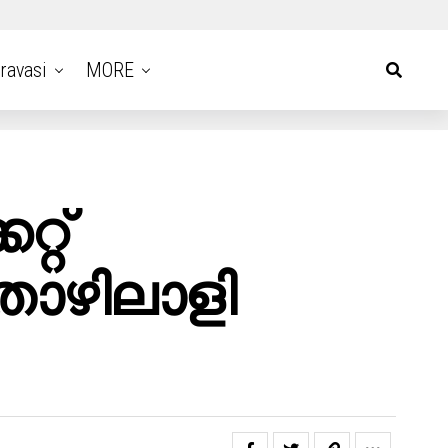
ravasi
MORE
്റ്
തൊഴിലാളി