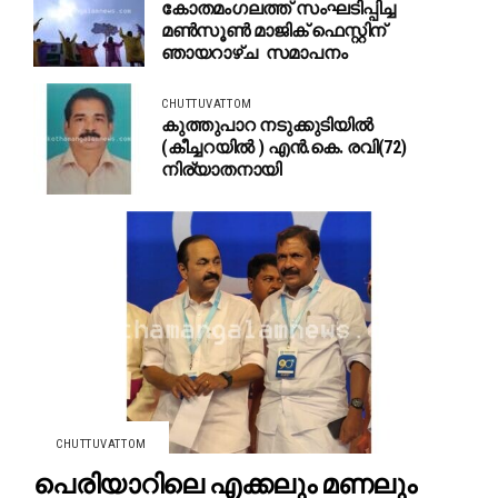
കോതമംഗലത്ത് സംഘടിപ്പിച്ച
മൺസൂൺ മാജിക് ഫെസ്റ്റിന്
ഞായറാഴ്ച സമാപനം
CHUTTUVATTOM
കുത്തുപാറ നടുക്കുടിയിൽ
(കീച്ചറയിൽ ) എൻ.കെ. രവി(72)
നിര്യാതനായി
CHUTTUVATTOM
പെരിയാറിലെ എക്കലും മണലും