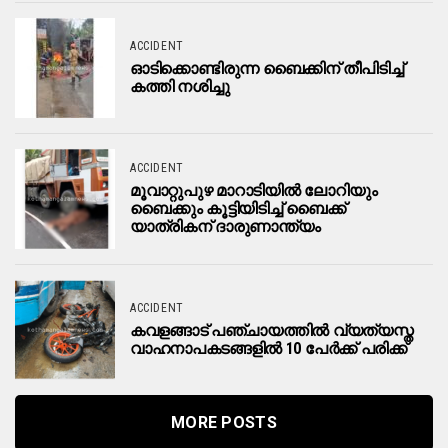
ACCIDENT
ഓടിക്കൊണ്ടിരുന്ന ബൈക്കിന് തീപിടിച്ച്
കത്തി നശിച്ചു
ACCIDENT
മൂവാറ്റുപുഴ മാറാടിയില്‍ ലോറിയും
ബൈക്കും കൂട്ടിയിടിച്ച് ബൈക്ക്
യാത്രികന് ദാരുണാന്ത്യം
ACCIDENT
ക​വ​ള​ങ്ങാ​ട് പ​ഞ്ചാ​യ​ത്തി​ൽ വ്യ​ത്യ​സ്ത
വാ​ഹ​നാ​പ​ക​ട​ങ്ങ​ളി​ല്‍ 10 പേ​ര്‍​ക്ക് പ​രി​ക്ക്
MORE POSTS