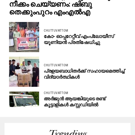
നീക്കം ചെയ്യണം: ഷിബു
തെക്കുംപുറം എംഎൽഎ
CHUTTUVATTOM
കോ- ഓപ്പറേറ്റീവ് എംപ്ലോയീസ്
യൂണിയൻ പ്രതിഷേധിച്ചു
CHUTTUVATTOM
പ്രളയബാധിതർക്ക് സഹായമെത്തിച്ച്
വിദ്യാർത്ഥികൾ
CHUTTUVATTOM
അർജുൻ ആയങ്കിയുടെ രണ്ട്
കൂട്ടാളികൾ കസ്റ്റഡിയിൽ
Trending