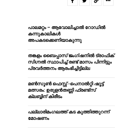
പാലമറ്റം – ആവോലിച്ചാൽ റോഡിൽ
കന്നുകാലികൾ
അപകടക്കെണിയാകുന്നു
തങ്കളം ബൈപ്പാസ് ജംഗ്ഷനിൽ ട്രാഫിക്
സിഗ്നല്‍ സ്ഥാപിച്ച് രണ്ട് മാസം പിന്നിട്ടും
പ്രവർത്തനം ആരംഭിച്ചിട്ടില്ല
മൺസൂൺ ഫെസ്റ്റ് -പെനാൽറ്റി ഷൂട്ട്
മത്സരം: ഉരുളൻതണ്ണി ഫ്രണ്ട്സ്
ക്ലബ്ബിന് കിരീടം
പ​ല്ലാ​രി​മം​ഗ​ല​ത്ത് ക​ട കു​ത്തി​ത്തുറ​ന്ന്
മോ​ഷ​ണം