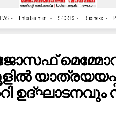
EWS
Entertainment
SPORTS
Business
P
ഫാ.ജോസഫ് മെമ്
കൂളിൽ യാത്രയയപ്
ി ഉദ്ഘാടനവും ന