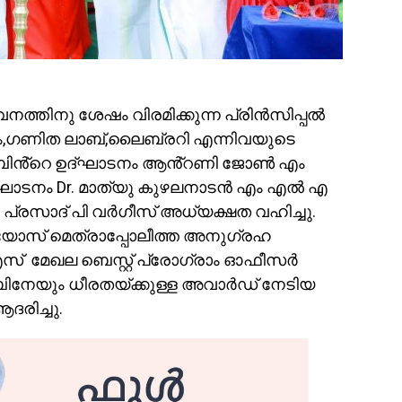
്തിനു ശേഷം വിരമിക്കുന്ന പ്രിൻസിപ്പൽ
പ്പും,ഗണിത ലാബ്,ലൈബ്രറി എന്നിവയുടെ
ാബിൻ്റെ ഉദ്ഘാടനം ആൻ്റണി ജോൺ എം
ാടനം Dr. മാത്യു കുഴലനാടൻ എം എൽ എ
ർ പ്രസാദ് പി വർഗീസ് അധ്യക്ഷത വഹിച്ചു.
ോസ് മെത്രാപ്പോലീത്ത അനുഗ്രഹ
് മേഖല ബെസ്റ്റ് പ്രോഗ്രാം ഓഫീസർ
നേയും ധീരതയ്ക്കുള്ള അവാർഡ് നേടിയ
ദരിച്ചു.