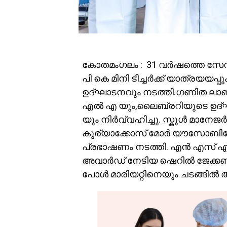
കോതമംഗലം : 31 വർഷത്തെ സേവനത
പി കെ മിനി ടീച്ചർക്ക് യാത്രയയ
ഉദ്ഘാടനവും നടത്തി.ഗണിത ല
എൽ എ യും,ലൈബ്രറിയുടെ ഉദ്ഘ
യും നിർവ്വഹിച്ചു. സ്കൂൾ മാനേജ
കുര്യാക്കോസ് മോർ യൗസോബിയ
പ്രഭാഷണം നടത്തി. എൻ എസ് എസ
അവാർഡ് നേടിയ ഷെറിൽ ജേക്കബി
പോൾ മാരിയറ്റിനെയും ചടങ്ങിൽ ആ