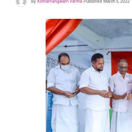
By
Kothamangalam Vartha
Published
March 5, 2022