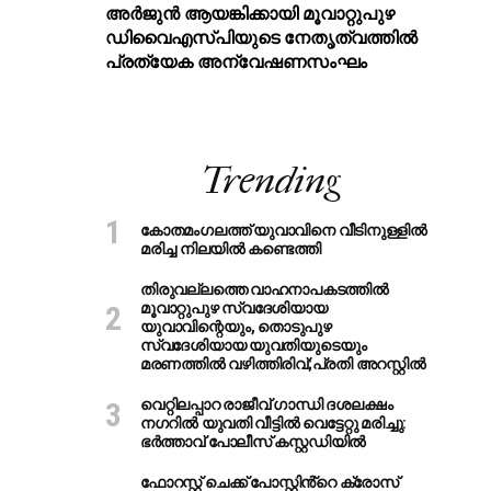
അര്‍ജുന്‍ ആയങ്കിക്കായി മൂവാറ്റുപുഴ
ഡിവൈഎസ്പിയുടെ നേതൃത്വത്തില്‍
പ്രത്യേക അന്വേഷണസംഘം
Trending
കോതമംഗലത്ത് യുവാവിനെ വീടിനുള്ളിൽ
മരിച്ച നിലയിൽ കണ്ടെത്തി
തിരുവല്ലത്തെ വാഹനാപകടത്തില്‍
മൂവാറ്റുപുഴ സ്വദേശിയായ
യുവാവിന്റെയും, തൊടുപുഴ
സ്വദേശിയായ യുവതിയുടെയും
മരണത്തില്‍ വഴിത്തിരിവ്;പ്രതി അറസ്റ്റില്‍
വെറ്റിലപ്പാറ രാജീവ് ഗാന്ധി ദശലക്ഷം
നഗറിൽ യുവതി വീട്ടിൽ വെട്ടേറ്റു മരിച്ചു:
ഭർത്താവ് പോലീസ് കസ്റ്റഡിയിൽ
ഫോറസ്റ്റ് ചെക്ക് പോസ്റ്റിൻ്റെ ക്രോസ്