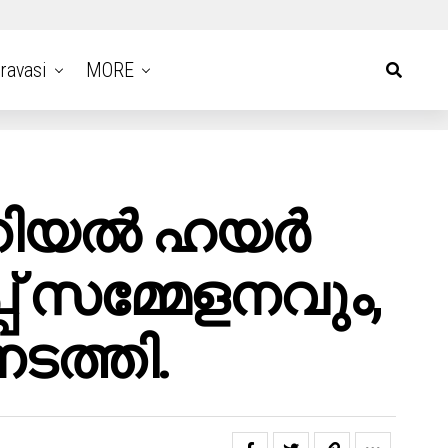
ravasi
MORE
മോറിയൽ ഹയർ
പ് സമ്മേളനവും,
ടത്തി.