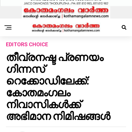
EDITORS CHOICE
തീവ്രനഷ്ട പ്രണയം
ഗിന്നസ്
റെക്കോഡിലേക്ക്:
കോതമംഗലം
നിവാസികൾക്ക്
അഭിമാന നിമിഷങ്ങൾ