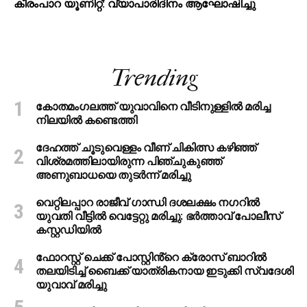
കീരംപാറ യൂണിറ്റ്: വ്യാപാരിദിനം ആഘോഷിച്ചു
Trending
കോതമംഗലത്ത് യുവാവിനെ വീടിനുള്ളിൽ മരിച്ച
നിലയിൽ കണ്ടെത്തി
ദേഹത്ത് ചൂടുവെള്ളം വീണ് ചികിത്സ കഴിഞ്ഞ്
വിശ്രമത്തിലായിരുന്ന പിഞ്ചുകുഞ്ഞ്
അണുബാധയെ തുടര്‍ന്ന് മരിച്ചു
വെറ്റിലപ്പാറ രാജീവ് ഗാന്ധി ദശലക്ഷം നഗറിൽ
യുവതി വീട്ടിൽ വെട്ടേറ്റു മരിച്ചു: ഭർത്താവ് പോലീസ്
കസ്റ്റഡിയിൽ
ഫോറസ്റ്റ് ചെക്ക് പോസ്റ്റിൻ്റെ ക്രോസ് ബാറില്‍
തലയിടിച്ച് ബൈക്ക് യാത്രികനായ ഇടുക്കി സ്വദേശി
യുവാവ് മരിച്ചു