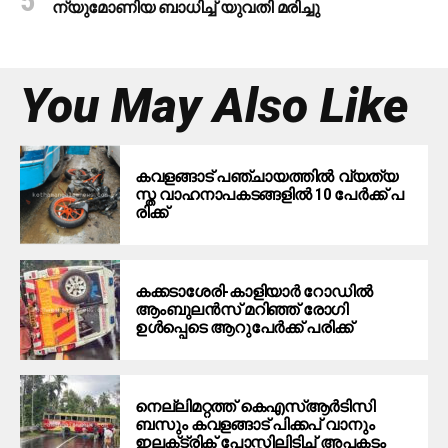
ന്യുമോണിയ ബാധിച്ച് യുവതി മരിച്ചു
You May Also Like
ക​വ​ള​ങ്ങാ​ട് പ​ഞ്ചാ​യ​ത്തി​ൽ വ്യ​ത്യ​
സ്ത വാ​ഹ​നാ​പ​ക​ട​ങ്ങ​ളി​ല്‍ 10 പേ​ര്‍​ക്ക് പ​
രി​ക്ക്
കക്കടാശേരി-കാളിയാര്‍ റോഡില്‍
ആംബുലന്‍സ് മറിഞ്ഞ് രോഗി
ഉള്‍പ്പെടെ ആറുപേര്‍ക്ക് പരിക്ക്
നെല്ലിമറ്റത്ത് കെഎസ്ആർടിസി
ബസും കവളങ്ങാട് പിക്കപ് വാനും
ഇലക്‌ട്രിക് പോസ്റ്റിലിടിച്ച് അപകടം