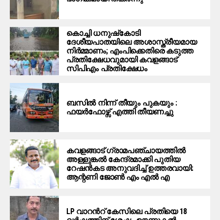
കൊച്ചി ധനുഷ്‌കോടി
ദേശീയപാതയിലെ അശാസ്ത്രീയമായ
നിര്‍മ്മാണം; എംപിക്കെതിരെ കടുത്ത
പ്രതിക്ഷേധവുമായി കവളങ്ങാട്
സിപിഎം പ്രതിക്ഷേധം
ബസിൽ നിന്ന് തീയും പുകയും :
ഫയർഫോഴ്സ് എത്തി തീയണച്ചു
കവളങ്ങാട്‌ ഗ്രാമപഞ്ചായത്തില്‍
അള്ളുങ്കൽ കേന്ദ്രമാക്കി പുതിയ
റേഷന്‍കട അനുവദിച്ച് ഉത്തരവായി:
ആന്റണി ജോൺ എം എൽ എ
LP വാറൻറ് കേസിലെ പ്രതിയെ 18