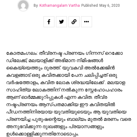
By
Kothamangalam Vartha
Published
May 6, 2020
കോതമംഗലം: തീവ്രനഷ്ട പ്രണയം ഗിന്നസ് റെക്കോ
ഡിലേക്ക്, മലയാളിക്ക് അഭിമാന നിമിഷങ്ങൾ
കൈയ്യെത്തും ദുരത്ത്. യുവകവി അൽക്കേജിൻ
കവളങ്ങാട് ഒരു കവിതക്കായി പേന ചലിപ്പിച്ചത് ഒരു
വർഷത്തോളം, കവിത ലോക ശ്രദ്ധയിലേക്ക് . മലയാള
സാഹിത്യ ലോകത്തിന് നൽകുന്ന സ്നേഹോപഹാരം
ആണ് ഓർമ്മക്കുറിപ്പുകൾ എന്ന കവിത. തീവ്ര
നഷ്ടപ്രണയം ആസ്പതമാക്കിയ ഈ കവിതയിൽ
പീഡനത്തിനിരയായ യുവതിയുടെയും ആ യുവതിയെ
പ്രണയിച്ച പുരുഷന്റെയും ബാല്യം മുതൽ മരണം വരെ
അനുഭവിക്കുന്ന ദുഃഖങ്ങളും പ്രയാസങ്ങളും
ഉൾക്കൊള്ളിക്കുന്നതിനോടൊപ്പം.