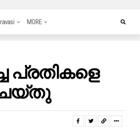
ravasi
MORE
ച്ച പ്രതികളെ
െയ്‌തു