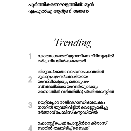
പൂര്‍ത്തീകരണഘട്ടത്തില്‍: മുന്‍
എംഎല്‍എ ആന്റണി ജോണ്‍
Trending
കോതമംഗലത്ത് യുവാവിനെ വീടിനുള്ളിൽ
മരിച്ച നിലയിൽ കണ്ടെത്തി
തിരുവല്ലത്തെ വാഹനാപകടത്തില്‍
മൂവാറ്റുപുഴ സ്വദേശിയായ
യുവാവിന്റെയും, തൊടുപുഴ
സ്വദേശിയായ യുവതിയുടെയും
മരണത്തില്‍ വഴിത്തിരിവ്;പ്രതി അറസ്റ്റില്‍
വെറ്റിലപ്പാറ രാജീവ് ഗാന്ധി ദശലക്ഷം
നഗറിൽ യുവതി വീട്ടിൽ വെട്ടേറ്റു മരിച്ചു:
ഭർത്താവ് പോലീസ് കസ്റ്റഡിയിൽ
ഫോറസ്റ്റ് ചെക്ക് പോസ്റ്റിൻ്റെ ക്രോസ്
ബാറില്‍ തലയിടിച്ച് ബൈക്ക്