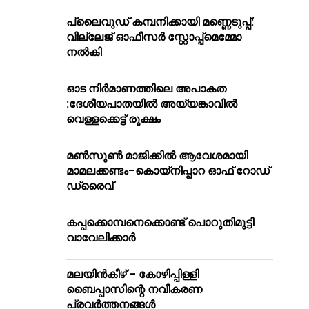
പ്ലൈവുഡ് കമ്പനിക്കായി മണ്ണെടുപ്പ്:
വില്ലേജ് ഓഫീസർ സ്റ്റോപ്പ്മെമ്മോ
നൽകി
ഓട നിർമാണത്തിലെ അപാകത
:ദേശീയപാതയിൽ അയ്യങ്കാവിൽ
വെള്ളക്കെട്ട് രൂക്ഷം
മൺസൂൺ മാജിക്കിൽ ആവേശമായി
മാമലക്കണ്ടം–കൊയ്‌നിപ്പാറ ഓഫ് റോഡ്
ഡ്രൈവ്
കപ്പക്കൊമ്പനെക്കൊണ്ട് പൊറുതിമുട്ടി
വാവേലിക്കാർ
മലയിന്‍കീഴ് – കോഴിപ്പിള്ളി
ബൈപ്പാസിന്റെ നവീകരണ
പ്രവര്‍ത്തനങ്ങള്‍