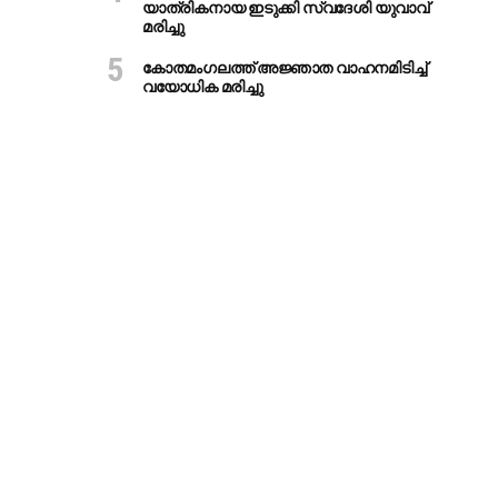
യാത്രികനായ ഇടുക്കി സ്വദേശി യുവാവ്
മരിച്ചു
കോതമംഗലത്ത് അജ്ഞാത വാഹനമിടിച്ച്
വയോധിക മരിച്ചു