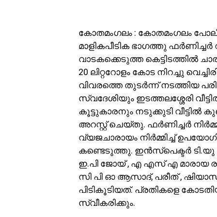
കോതമംഗലം : കോതമംഗലം പോലീസ് 
മാളികപീടിക ഭാഗത്തു ഫർണിച്ചർ വർ
വാടകക്കെടുത്ത കെട്ടിടത്തിൽ ചാരാ
20 ലിറ്ററോളം കോട നിറച്ചു വെച്ച
വിവരത്തെ തുടർന്ന് നടത്തിയ 
സ്വദേശിയും ഇടത്തലശ്ശേരി വീട്ടി
കൂട്ടുകാരനും നടുക്കുടി വീട്ടി
അറസ്റ്റ് ചെയ്‌തു. ഫർണിച്ചർ ന
വ്യജചാരായം നിർമ്മിച്ച് ഉപയോഗി
കണ്ടെടുത്തു. ഇൻസ്‌പെക്ടർ ടി
ഇ.പി ജോയ് , എ എസ് എ മാരായ രഖുന
സി പി ഓ ആസാദ്, പരീത് , ഷിയാസ
പിടികൂടിയത്. പ്രതികളെ കോടത
സ്വീകരിക്കും.