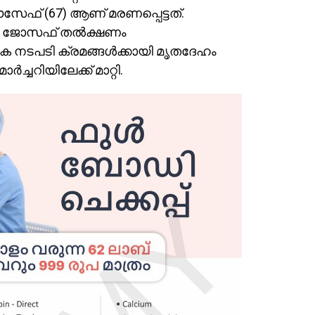
ഔസേഫ് (67) ആണ് മരണപ്പെട്ടത്.
ട്ട ജോസഫ് തൽക്ഷണം
ിക നടപടി ക്രമങ്ങൾക്കായി മൃതദേഹം
്ചറിയിലേക്ക് മാറ്റി.