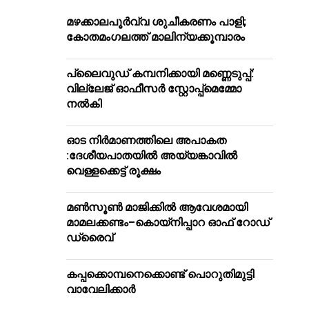
മഴക്കാലപൂർവ്വ ശുചീകരണം പാളി;
കോതമംഗലത്ത് മാലിന്യക്കൂമ്പാരം
പ്ലൈവുഡ് കമ്പനിക്കായി മണ്ണെടുപ്പ്:
വില്ലേജ് ഓഫീസർ സ്റ്റോപ്പ്മെമ്മോ
നൽകി
ഓട നിർമാണത്തിലെ അപാകത
:ദേശീയപാതയിൽ അയ്യങ്കാവിൽ
വെള്ളക്കെട്ട് രൂക്ഷം
മൺസൂൺ മാജിക്കിൽ ആവേശമായി
മാമലക്കണ്ടം–കൊയ്‌നിപ്പാറ ഓഫ് റോഡ്
ഡ്രൈവ്
കപ്പക്കൊമ്പനെക്കൊണ്ട് പൊറുതിമുട്ടി
വാവേലിക്കാർ