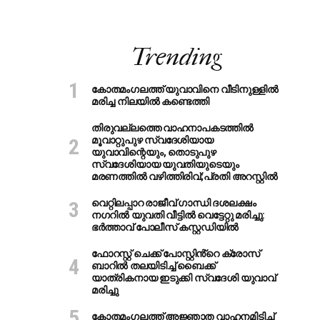
Trending
കോതമംഗലത്ത് യുവാവിനെ വീടിനുള്ളിൽ
മരിച്ച നിലയിൽ കണ്ടെത്തി
തിരുവല്ലത്തെ വാഹനാപകടത്തില്‍
മൂവാറ്റുപുഴ സ്വദേശിയായ
യുവാവിന്റെയും, തൊടുപുഴ
സ്വദേശിയായ യുവതിയുടെയും
മരണത്തില്‍ വഴിത്തിരിവ്;പ്രതി അറസ്റ്റില്‍
വെറ്റിലപ്പാറ രാജീവ് ഗാന്ധി ദശലക്ഷം
നഗറിൽ യുവതി വീട്ടിൽ വെട്ടേറ്റു മരിച്ചു:
ഭർത്താവ് പോലീസ് കസ്റ്റഡിയിൽ
ഫോറസ്റ്റ് ചെക്ക് പോസ്റ്റിൻ്റെ ക്രോസ്
ബാറില്‍ തലയിടിച്ച് ബൈക്ക്
യാത്രികനായ ഇടുക്കി സ്വദേശി യുവാവ്
മരിച്ചു
കോതമംഗലത്ത് അജ്ഞാത വാഹനമിടിച്ച്