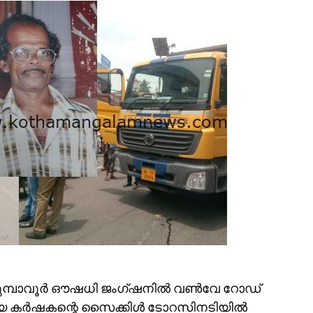
പെരുമ്പാവൂർ ഔഷധി ജംഗ്ഷനിൽ വൺവേ റോഡ്
ോയ കർഷകന്റെ സൈക്കിൾ ടോറസിനടിയിൽ