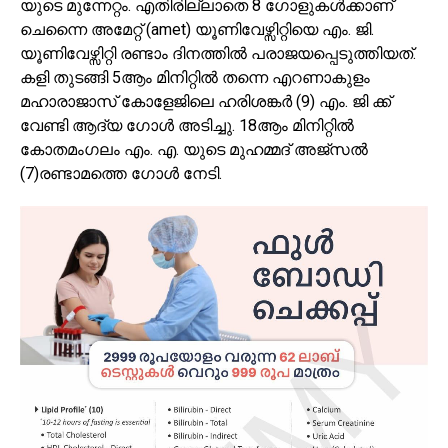
യുടെ മുന്നേറ്റം. എതിരില്ലാതെ 8 ഗോളുകൾക്കാണ്
ചെന്നൈ അമേറ്റ് (amet) യൂണിവേഴ്സിറ്റിയെ എം. ജി.
യൂണിവേഴ്സിറ്റി രണ്ടാം ദിനത്തിൽ പരാജയപ്പെടുത്തിയത്.
കളി തുടങ്ങി 5ആം മിനിറ്റിൽ തന്നെ എറണാകുളം
മഹാരാജാസ് കോളേജിലെ ഹരിശങ്കർ (9) എം. ജി ക്ക്
വേണ്ടി ആദ്യ ഗോൾ അടിച്ചു. 18ആം മിനിറ്റിൽ
കോതമംഗലം എം. എ. യുടെ മുഹമ്മദ്‌ അജ്സൽ
(7)രണ്ടാമത്തെ ഗോൾ നേടി.