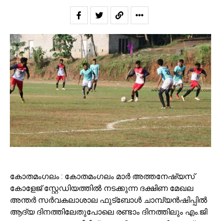
കോതമംഗലം : കോതമംഗലം മാർ അത്തനേഷ്യസ്
കോളേജ് സ്റ്റേഡിയത്തിൽ നടക്കുന്ന ദക്ഷിണ മേഖല
അന്തർ സർവകലാശാല ഫുട്ബോൾ ചാമ്പ്യൻഷിപ്പിൽ
ആദ്യ ദിനത്തിലേതുപോലെ രണ്ടാം ദിനത്തിലും എം.ജി