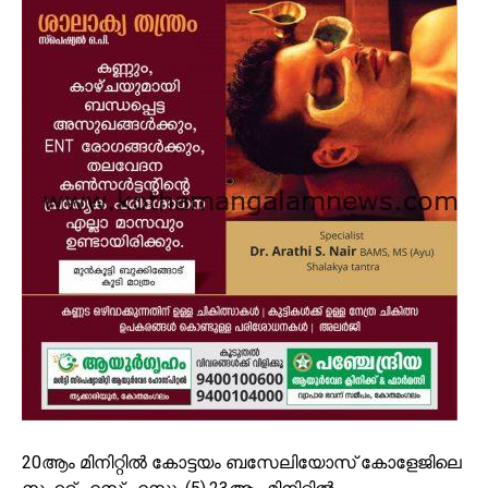
20ആം മിനിറ്റിൽ കോട്ടയം ബസേലിയോസ് കോളേജിലെ