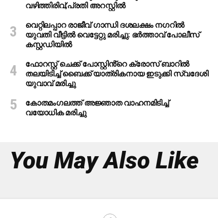
വഴിത്തിരിവ്;പ്രതി അറസ്റ്റില്‍
വെറ്റിലപ്പാറ രാജീവ് ഗാന്ധി ദശലക്ഷം നഗറിൽ
യുവതി വീട്ടിൽ വെട്ടേറ്റു മരിച്ചു: ഭർത്താവ് പോലീസ്
കസ്റ്റഡിയിൽ
ഫോറസ്റ്റ് ചെക്ക് പോസ്റ്റിൻ്റെ ക്രോസ് ബാറില്‍
തലയിടിച്ച് ബൈക്ക് യാത്രികനായ ഇടുക്കി സ്വദേശി
യുവാവ് മരിച്ചു
കോതമംഗലത്ത് അജ്ഞാത വാഹനമിടിച്ച്
വയോധിക മരിച്ചു
You May Also Like