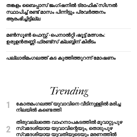
തങ്കളം ബൈപ്പാസ് ജംഗ്ഷനിൽ ട്രാഫിക് സിഗ്നല്‍
സ്ഥാപിച്ച് രണ്ട് മാസം പിന്നിട്ടും പ്രവർത്തനം
ആരംഭിച്ചിട്ടില്ല
മൺസൂൺ ഫെസ്റ്റ് -പെനാൽറ്റി ഷൂട്ട് മത്സരം:
ഉരുളൻതണ്ണി ഫ്രണ്ട്സ് ക്ലബ്ബിന് കിരീടം
പ​ല്ലാ​രി​മം​ഗ​ല​ത്ത് ക​ട കു​ത്തി​ത്തുറ​ന്ന് മോ​ഷ​ണം
Trending
കോതമംഗലത്ത് യുവാവിനെ വീടിനുള്ളിൽ മരിച്ച
നിലയിൽ കണ്ടെത്തി
തിരുവല്ലത്തെ വാഹനാപകടത്തില്‍ മൂവാറ്റുപുഴ
സ്വദേശിയായ യുവാവിന്റെയും, തൊടുപുഴ
സ്വദേശിയായ യുവതിയുടെയും മരണത്തില്‍