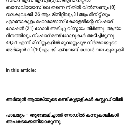
സഹദ് എസ് എസും(5),23ആം മിനിറ്റിൽ
ബസേലിയോസ് ലെ തന്നെ നിതിൻ വിൽ‌സണും (8)
വലകുലുക്കി. 26 ആം മിനിറ്റിലും,31ആം മിനിറ്റിലും
എറണാകുളം മഹാരാജാസ് കോളേജിന്റെ നിംഷാദ്
റോഷൻ (21) ഗോൾ അടിച്ചു വിസ്മയം തീർത്തു. ആദ്യ
ദിനത്തിലും നിംഷാദ് രണ്ട് ഗോളുകൾ അടിച്ചിരുന്നു.
49,51 എന്നീ മിനിറ്റുകളിൽ മുവാറ്റുപുഴ നിർമ്മലയുടെ
അർജുൻ വി (10)എം. ജി. ക്ക് വേണ്ടി ഗോൾ വല കുലുക്കി.
In this article:
അർജുൻ ആയങ്കിയുടെ രണ്ട് കൂട്ടാളികൾ കസ്റ്റഡിയിൽ
പാലമറ്റം – ആവോലിച്ചാൽ റോഡിൽ കന്നുകാലികൾ
അപകടക്കെണിയാകുന്നു