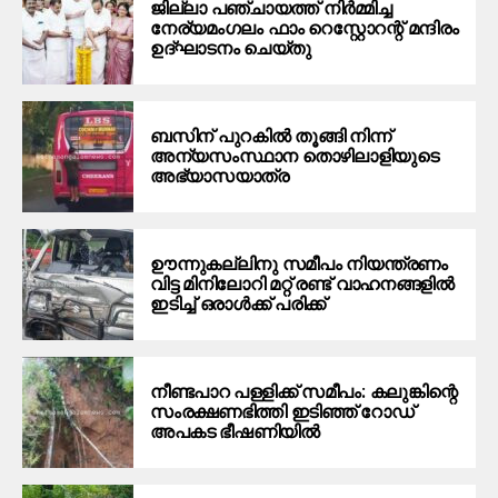
ജില്ലാ പഞ്ചായത്ത് നിർമ്മിച്ച
നേര്യമംഗലം ഫാം റെസ്റ്റോറന്റ് മന്ദിരം
ഉദ്ഘാടനം ചെയ്തു
ബസിന് പുറകിൽ തൂങ്ങി നിന്ന്
അന്യസംസ്ഥാന തൊഴിലാളിയുടെ
അഭ്യാസയാത്ര
ഊന്നുകല്ലിനു സമീപം നിയന്ത്രണം
വിട്ട മിനിലോറി മറ്റ് രണ്ട് വാഹനങ്ങളിൽ
ഇടിച്ച് ഒരാൾക്ക് പരിക്ക്
നീണ്ടപാറ പള്ളിക്ക് സമീപം: കലുങ്കിന്റെ
സംരക്ഷണഭിത്തി ഇടിഞ്ഞ് റോഡ്
അപകട ഭീഷണിയില്‍