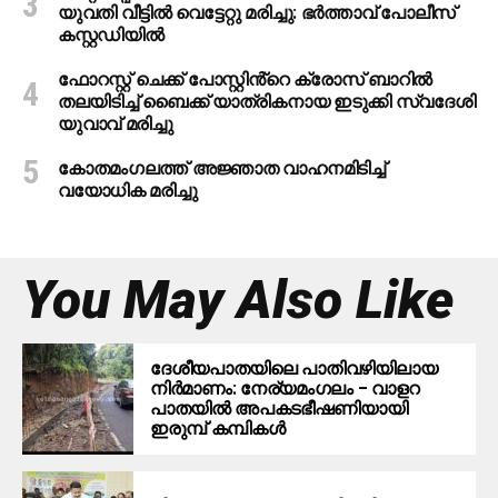
യുവതി വീട്ടിൽ വെട്ടേറ്റു മരിച്ചു: ഭർത്താവ് പോലീസ്
കസ്റ്റഡിയിൽ
ഫോറസ്റ്റ് ചെക്ക് പോസ്റ്റിൻ്റെ ക്രോസ് ബാറില്‍
തലയിടിച്ച് ബൈക്ക് യാത്രികനായ ഇടുക്കി സ്വദേശി
യുവാവ് മരിച്ചു
കോതമംഗലത്ത് അജ്ഞാത വാഹനമിടിച്ച്
വയോധിക മരിച്ചു
You May Also Like
ദേശീയപാതയിലെ പാതിവഴിയിലായ
നിര്‍മാണം: നേര്യമംഗലം – വാളറ
പാതയില്‍ അപകടഭീഷണിയായി
ഇരുമ്പ് കമ്പികള്‍