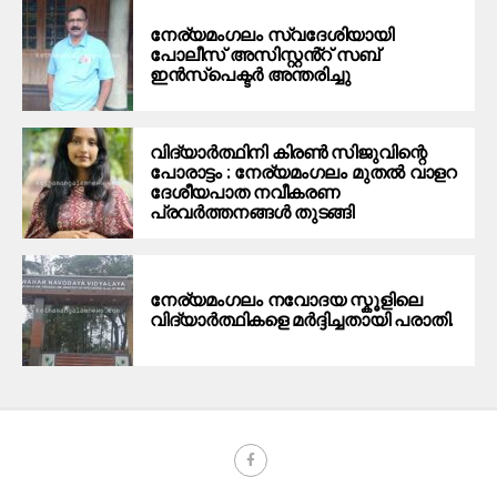
നേര്യമംഗലം സ്വദേശിയായി
പോലീസ് അസിസ്റ്റൻ്റ് സബ്
ഇൻസ്പെക്ടർ അന്തരിച്ചു
വിദ്യാർത്ഥിനി കിരൺ സിജുവിന്റെ
പോരാട്ടം : നേര്യമംഗലം മുതൽ വാളറ
ദേശീയപാത നവീകരണ
പ്രവർത്തനങ്ങൾ തുടങ്ങി
നേര്യമംഗലം നവോദയ സ്കൂളിലെ
വിദ്യാർത്ഥികളെ മർദ്ദിച്ചതായി പരാതി.