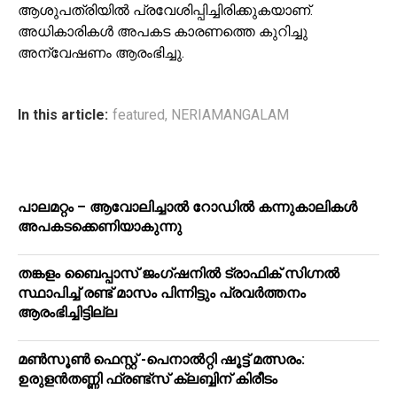
ആശുപത്രിയിൽ പ്രവേശിപ്പിച്ചിരിക്കുകയാണ്.
അധികാരികൾ അപകട കാരണത്തെ കുറിച്ചു
അന്വേഷണം ആരംഭിച്ചു.
In this article:
featured
,
NERIAMANGALAM
പാലമറ്റം – ആവോലിച്ചാൽ റോഡിൽ കന്നുകാലികൾ
അപകടക്കെണിയാകുന്നു
തങ്കളം ബൈപ്പാസ് ജംഗ്ഷനിൽ ട്രാഫിക് സിഗ്നല്‍
സ്ഥാപിച്ച് രണ്ട് മാസം പിന്നിട്ടും പ്രവർത്തനം
ആരംഭിച്ചിട്ടില്ല
മൺസൂൺ ഫെസ്റ്റ് -പെനാൽറ്റി ഷൂട്ട് മത്സരം:
ഉരുളൻതണ്ണി ഫ്രണ്ട്സ് ക്ലബ്ബിന് കിരീടം