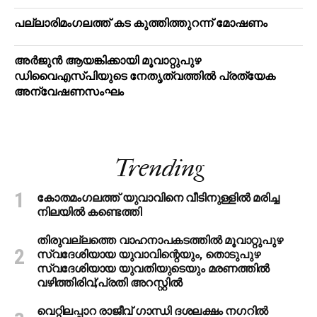
പ​ല്ലാ​രി​മം​ഗ​ല​ത്ത് ക​ട കു​ത്തി​ത്തുറ​ന്ന് മോ​ഷ​ണം
അര്‍ജുന്‍ ആയങ്കിക്കായി മൂവാറ്റുപുഴ
ഡിവൈഎസ്പിയുടെ നേതൃത്വത്തില്‍ പ്രത്യേക
അന്വേഷണസംഘം
Trending
കോതമംഗലത്ത് യുവാവിനെ വീടിനുള്ളിൽ മരിച്ച
നിലയിൽ കണ്ടെത്തി
തിരുവല്ലത്തെ വാഹനാപകടത്തില്‍ മൂവാറ്റുപുഴ
സ്വദേശിയായ യുവാവിന്റെയും, തൊടുപുഴ
സ്വദേശിയായ യുവതിയുടെയും മരണത്തില്‍
വഴിത്തിരിവ്;പ്രതി അറസ്റ്റില്‍
വെറ്റിലപ്പാറ രാജീവ് ഗാന്ധി ദശലക്ഷം നഗറിൽ