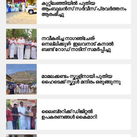
കുറ്റിലഞ്ഞിയിൽ പുതിയ
ആംബുലൻസ് സർവീസ് പ്രവർത്തനം
ആരംഭിച്ചു
നവീകരിച്ച നാഗഞ്ചേരി-
നെല്ലിക്കുഴി- ഇലവനാട് കനാൽ
ബണ്ട് റോഡ് നാടിന് സമർപ്പിച്ചു
മാമലക്കണ്ടം സ്കൂളിനായി പുതിയ
ഹൈടെക്ക് സ്കൂൾ മന്ദിരം ഒരുങ്ങുന്നു
ലൈബ്രറിക്ക് ഡിജിറ്റൽ
ഉപകരണങ്ങൾ കൈമാറി