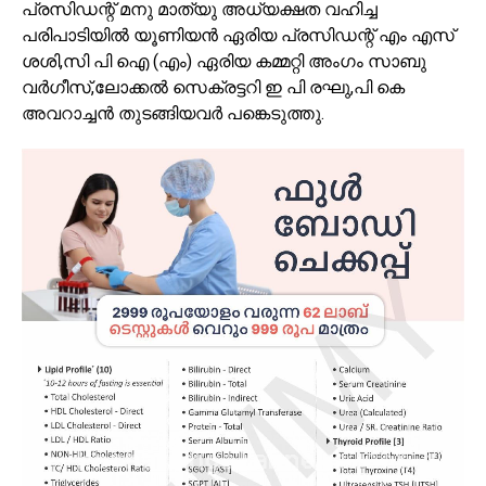
പ്രസിഡന്റ് മനു മാത്യു അധ്യക്ഷത വഹിച്ച
പരിപാടിയിൽ യൂണിയൻ ഏരിയ പ്രസിഡന്റ് എം എസ്
ശശി,സി പി ഐ (എം) ഏരിയ കമ്മറ്റി അംഗം സാബു
വർഗീസ്,ലോക്കൽ സെക്രട്ടറി ഇ പി രഘു,പി കെ
അവറാച്ചൻ തുടങ്ങിയവർ പങ്കെടുത്തു.