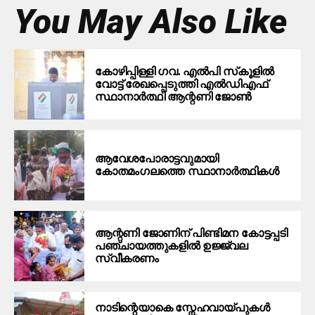
You May Also Like
കോഴിപ്പിള്ളി ഗവ. എല്‍പി സ്‌കൂളില്‍
വോട്ട് രേഖപ്പെടുത്തി എല്‍ഡിഎഫ്
സ്ഥാനാര്‍ത്ഥി ആന്റണി ജോണ്‍
ആവേശപോരാട്ടവുമായി
കോതമംഗലത്തെ സ്ഥാനാര്‍ത്ഥികള്‍
ആന്റണി ജോണിന് പിണ്ടിമന കോട്ടപ്പടി
പഞ്ചായത്തുകളിൽ ഉജ്ജ്വല
സ്വീകരണം
നാടിന്റെയാകെ സ്നേഹവായ്പുകൾ