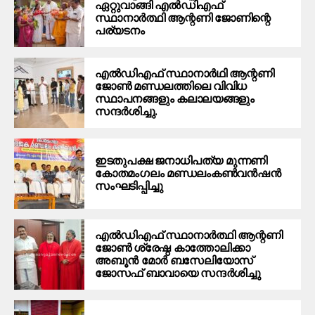
ഏറ്റുവാങ്ങി എൽഡിഎഫ്
സ്ഥാനാർത്ഥി ആന്റണി ജോണിന്റെ
പര്യടനം
എൽഡിഎഫ് സ്ഥാനാർഥി ആന്റണി
ജോൺ മണ്ഡലത്തിലെ വിവിധ
സ്ഥാപനങ്ങളും കലാലയങ്ങളും
സന്ദർശിച്ചു.
ഇടതുപക്ഷ ജനാധിപത്യ മുന്നണി
കോതമംഗലം മണ്ഡലംകൺവൻഷൻ
സംഘടിപ്പിച്ചു
എൽഡിഎഫ് സ്ഥാനാർത്ഥി ആന്റണി
ജോൺ ശ്രേഷ്ഠ കാത്തോലിക്കാ
അബൂൻ മോർ ബസേലിയോസ്
ജോസഫ് ബാവായെ സന്ദർശിച്ചു