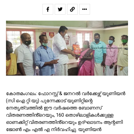
കോതമംഗലം: ഫോറസ്റ്റ് & ജനറൽ വർക്കേഴ്സ് യൂണിയൻ
(സി ഐ റ്റി യു) പുന്നേക്കാട് യൂണിറ്റിന്റെ
നേതൃത്വത്തിൽ ഈ വർഷത്തെ ബോണസ്
വിതരണത്തിൻ്റെയും, 160 തൊഴിലാളികൾക്കുള്ള
ഓണക്കിറ്റ് വിതരണത്തിൻ്റെയും ഉദ്ഘാടനം ആന്റണി
ജോൺ എം എൽ എ നിർവഹിച്ചു. യൂണിയൻ