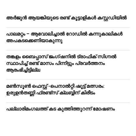
അർജുൻ ആയങ്കിയുടെ രണ്ട് കൂട്ടാളികൾ കസ്റ്റഡിയിൽ
പാലമറ്റം – ആവോലിച്ചാൽ റോഡിൽ കന്നുകാലികൾ
അപകടക്കെണിയാകുന്നു
തങ്കളം ബൈപ്പാസ് ജംഗ്ഷനിൽ ട്രാഫിക് സിഗ്നല്‍
സ്ഥാപിച്ച് രണ്ട് മാസം പിന്നിട്ടും പ്രവർത്തനം
ആരംഭിച്ചിട്ടില്ല
മൺസൂൺ ഫെസ്റ്റ് -പെനാൽറ്റി ഷൂട്ട് മത്സരം:
ഉരുളൻതണ്ണി ഫ്രണ്ട്സ് ക്ലബ്ബിന് കിരീടം
പ​ല്ലാ​രി​മം​ഗ​ല​ത്ത് ക​ട കു​ത്തി​ത്തുറ​ന്ന് മോ​ഷ​ണം