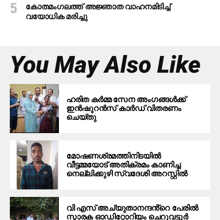
കോതമംഗലത്ത് അജ്ഞാത വാഹനമിടിച്ച്
വയോധിക മരിച്ചു
You May Also Like
ഹരിത കർമ്മ സേന അംഗങ്ങൾക്ക്
ഇൻഷുറൻസ് കാർഡ് വിതരണം
ചെയ്തു
മോഷണശ്രമത്തിനിടയില്‍
വീട്ടമ്മയോട് അതിക്രമം കാണിച്ച
നെല്ലിക്കുഴി സ്വദേശി അറസ്റ്റില്‍
വി എസ് അച്യുതാനന്ദൻ്റെ പേരിൽ
സ്മാരക ഓഡിറ്റോറിയം ചെറുവട്ടൂർ