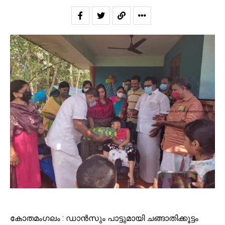
കോതമംഗലം : ഡാൻസും പാട്ടുമായി ചങ്ങാതിക്കൂട്ടം