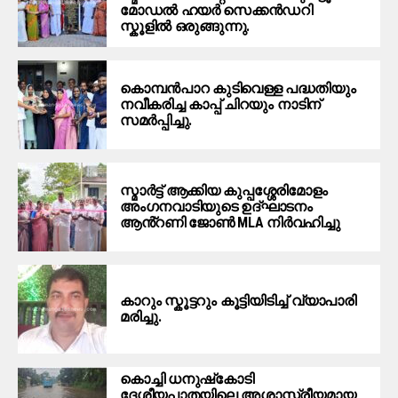
മോഡൽ ഹയർ സെക്കൻഡറി
സ്കൂളിൽ ഒരുങ്ങുന്നു.
കൊമ്പൻപാറ കുടിവെള്ള പദ്ധതിയും
നവീകരിച്ച കാപ്പ് ചിറയും നാടിന്
സമർപ്പിച്ചു.
സ്മാർട്ട്‌ ആക്കിയ കുപ്പശ്ശേരിമോളം
അംഗനവാടിയുടെ ഉദ്ഘാടനം
ആൻ്റണി ജോൺ MLA നിർവഹിച്ചു
കാറും സ്കൂട്ടറും കൂട്ടിയിടിച്ച് വ്യാപാരി
മരിച്ചു.
കൊച്ചി ധനുഷ്‌കോടി
ദേശീയപാതയിലെ അശാസ്ത്രീയമായ