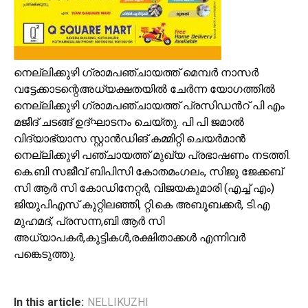
നെല്ലിക്കുഴി ഗ്രാമപഞ്ചായത്ത് മെമ്പർ നാസർ
വട്ടേക്കാടന്റെഅധ്യക്ഷതയിൽ ചേർന്ന യോഗത്തിൽ
നെല്ലിക്കുഴി ഗ്രാമപഞ്ചായത്ത് പ്രസിഡൻറ് പി എം
മജീദ് ചടങ്ങ് ഉദ്ഘാടനം ചെയ്തു. പി പി ജമാൽ
വിദ്യാഭ്യാസ സ്റ്റാൻഡിങ് കമ്മിറ്റി ചെയർമാൻ
നെല്ലിക്കുഴി പഞ്ചായത്ത് മുഖ്യ പ്രഭാഷണം നടത്തി.
കെ.ബി സജീവ് ബിപിസി കോതമംഗലം, സിജു ജേക്കബ്
സി ആർ സി കോഡിനേറ്റർ, വിജയകുമാരി (എച്ച് എം)
ജിയുപിഎസ് കുറ്റിലഞ്ഞി, റ്റി.കെ അബൂബക്കർ, ടി.എ
മുഹമദ്, പ്രസന്ന,ബി ആർ സി
അധ്യാപകർ,കുട്ടികൾ,രക്ഷിതാക്കൾ എന്നിവർ
പങ്കെടുത്തു.
In this article:
NELLIKUZHI