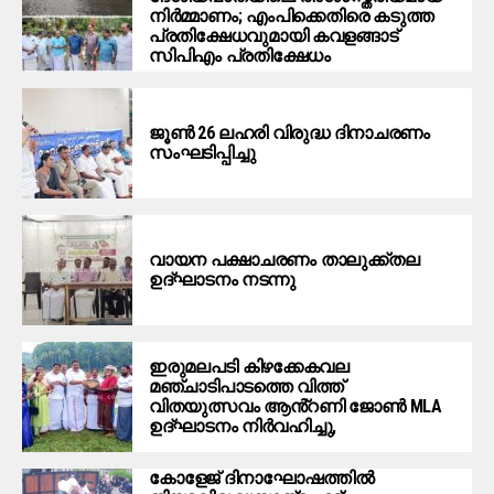
നിര്‍മ്മാണം; എംപിക്കെതിരെ കടുത്ത
പ്രതിക്ഷേധവുമായി കവളങ്ങാട്
സിപിഎം പ്രതിക്ഷേധം
ജൂൺ 26 ലഹരി വിരുദ്ധ ദിനാചരണം
സംഘടിപ്പിച്ചു
വായന പക്ഷാചരണം താലുക്ക്തല
ഉദ്ഘാടനം നടന്നു
ഇരുമലപടി കിഴക്കേകവല
മഞ്ചാടിപാടത്തെ വിത്ത്
വിതയുത്സവം ആൻ്റണി ജോൺ MLA
ഉദ്ഘാടനം നിർവഹിച്ചു,
കോളേജ് ദിനാഘോഷത്തിൽ