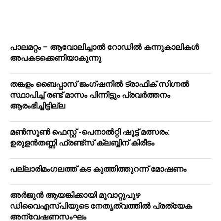
പാലമറ്റം – ആവോലിച്ചാൽ റോഡിൽ കന്നുകാലികൾ
അപകടക്കെണിയാകുന്നു
തങ്കളം ബൈപ്പാസ് ജംഗ്ഷനിൽ ട്രാഫിക് സിഗ്നല്‍
സ്ഥാപിച്ച് രണ്ട് മാസം പിന്നിട്ടും പ്രവർത്തനം
ആരംഭിച്ചിട്ടില്ല
മൺസൂൺ ഫെസ്റ്റ് -പെനാൽറ്റി ഷൂട്ട് മത്സരം:
ഉരുളൻതണ്ണി ഫ്രണ്ട്സ് ക്ലബ്ബിന് കിരീടം
പ​ല്ലാ​രി​മം​ഗ​ല​ത്ത് ക​ട കു​ത്തി​ത്തുറ​ന്ന് മോ​ഷ​ണം
അര്‍ജുന്‍ ആയങ്കിക്കായി മൂവാറ്റുപുഴ
ഡിവൈഎസ്പിയുടെ നേതൃത്വത്തില്‍ പ്രത്യേക
അന്വേഷണസംഘം