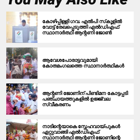
കോഴിപ്പിള്ളി ഗവ. എല്‍പി സ്‌കൂളില്‍
വോട്ട് രേഖപ്പെടുത്തി എല്‍ഡിഎഫ്
സ്ഥാനാര്‍ത്ഥി ആന്റണി ജോണ്‍
ആവേശപോരാട്ടവുമായി
കോതമംഗലത്തെ സ്ഥാനാര്‍ത്ഥികള്‍
ആന്റണി ജോണിന് പിണ്ടിമന കോട്ടപ്പടി
പഞ്ചായത്തുകളിൽ ഉജ്ജ്വല
സ്വീകരണം
നാടിന്റെയാകെ സ്നേഹവായ്പുകൾ
ഏറ്റുവാങ്ങി എൽഡിഎഫ്
സ്ഥാനാർത്ഥി ആന്റണി ജോണിന്റെ