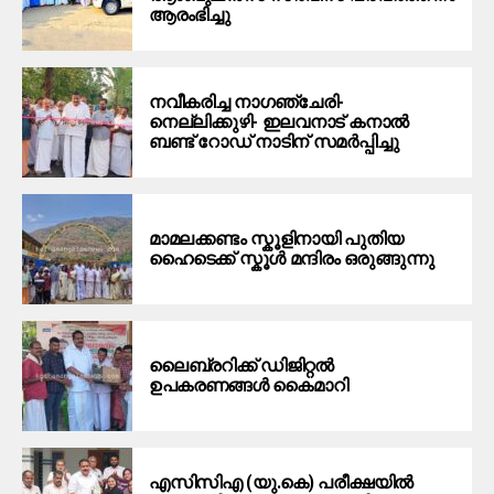
ആരംഭിച്ചു
നവീകരിച്ച നാഗഞ്ചേരി-
നെല്ലിക്കുഴി- ഇലവനാട് കനാൽ
ബണ്ട് റോഡ് നാടിന് സമർപ്പിച്ചു
മാമലക്കണ്ടം സ്കൂളിനായി പുതിയ
ഹൈടെക്ക് സ്കൂൾ മന്ദിരം ഒരുങ്ങുന്നു
ലൈബ്രറിക്ക് ഡിജിറ്റൽ
ഉപകരണങ്ങൾ കൈമാറി
എസിസിഎ (യു.കെ) പരീക്ഷയിൽ