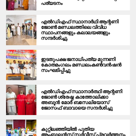
പര്യടനം
എൽഡിഎഫ് സ്ഥാനാർഥി ആന്റണി
ജോൺ മണ്ഡലത്തിലെ വിവിധ
സ്ഥാപനങ്ങളും കലാലയങ്ങളും
സന്ദർശിച്ചു.
ഇടതുപക്ഷ ജനാധിപത്യ മുന്നണി
കോതമംഗലം മണ്ഡലംകൺവൻഷൻ
സംഘടിപ്പിച്ചു
എൽഡിഎഫ് സ്ഥാനാർത്ഥി ആന്റണി
ജോൺ ശ്രേഷ്ഠ കാത്തോലിക്കാ
അബൂൻ മോർ ബസേലിയോസ്
ജോസഫ് ബാവായെ സന്ദർശിച്ചു
കുറ്റിലഞ്ഞിയിൽ പുതിയ
ആംബുലൻസ് സർവീസ് പ്രവർത്തനം