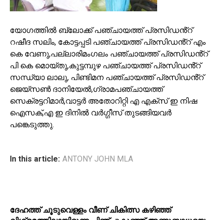
യോഗത്തിൽ ബ്ലോക്ക് പഞ്ചായത്ത് പ്രസിഡൻ്റ്
റഷീദ സലിം, കോട്ടപ്പടി പഞ്ചായത്ത് പ്രസിഡൻ്റ് എം
കെ വേണു,പല്ലാരിമംഗലം പഞ്ചായത്ത് പ്രസിഡൻ്റ്
പി കെ മൊയ്തു,കുട്ടമ്പുഴ പഞ്ചായത്ത് പ്രസിഡൻ്റ്
സന്ധ്യാ ലാലു, പിണ്ടിമന പഞ്ചായത്ത് പ്രസിഡൻ്റ്
ജെയ്സൺ ദാനിയേൽ,ഗ്രാമപഞ്ചായത്ത്
സെക്രട്ടറിമാർ,വാട്ടർ അതോറിറ്റി എ എക്സ് ഇ നിഷ
ഐസക്,എ ഇ ദിനിൽ വർഗ്ഗീസ് തുടങ്ങിയവർ
പങ്കെടുത്തു.
In this article:
ANTONY JOHN MLA
ദേഹത്ത് ചൂടുവെള്ളം വീണ് ചികിത്സ കഴിഞ്ഞ്