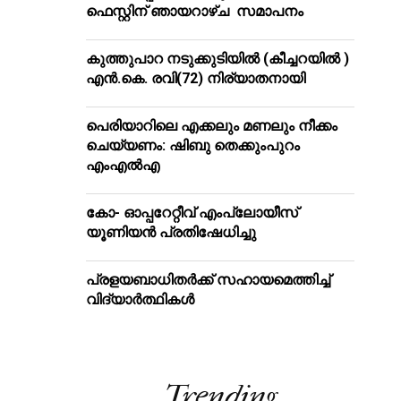
ഫെസ്റ്റിന് ഞായറാഴ്ച സമാപനം
കുത്തുപാറ നടുക്കുടിയിൽ (കീച്ചറയിൽ )
എൻ.കെ. രവി(72) നിര്യാതനായി
പെരിയാറിലെ എക്കലും മണലും നീക്കം
ചെയ്യണം: ഷിബു തെക്കുംപുറം
എംഎൽഎ
കോ- ഓപ്പറേറ്റീവ് എംപ്ലോയീസ്
യൂണിയൻ പ്രതിഷേധിച്ചു
പ്രളയബാധിതർക്ക് സഹായമെത്തിച്ച്
വിദ്യാർത്ഥികൾ
Trending