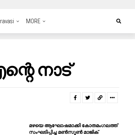
ravasi
MORE
്റെ നാട്
മഴയെ ആഘോഷമാക്കി കോതമംഗലത്ത്
സംഘടിപ്പിച്ച മൺസൂൺ മാജിക്