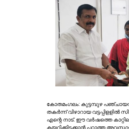
കോതമംഗലം: കുട്ടമ്പുഴ പഞ്ചായത്
തകര്‍ന്ന് വിഴാറായ വട്ടപ്പിളളില
എന്റെ നാട്. ഈ വര്‍ഷത്തെ കാറ്റി
കയറിക്കിടക്കാന്‍ പറ്റാത്ത അവസ്ഥ