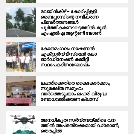
മലയിന്‍കീഴ് – കോഴിപ്പിള്ളി
ബൈപ്പാസിന്റെ നവീകരണ
പ്രവര്‍ത്തനങ്ങള്‍
പൂര്‍ത്തീകരണഘട്ടത്തില്‍: മുന്‍
എംഎല്‍എ ആന്റണി ജോണ്‍
കോതമംഗലം നാഷണല്‍
എക്സ്സര്‍വ്വീസ്‌മെന്‍ കോ
ഓര്‍ഡിനേഷന്‍ കമ്മിറ്റി
സ്ഥാപകദിനാഘോഷം
ലഹരിക്കെതിരെ കൈകോര്‍ക്കാം,
സുരക്ഷിത സമൂഹം
വാര്‍ത്തെടുക്കാം;ലഹരി വിരുദ്ധ
ബോധവല്‍ക്കരണ ക്ലാസ്
അ​ന​ധി​കൃ​ത​ ​സ​ർ​വ്വേ​യ്ക്കി​ടെ വ​ന​
ത്തി​ൽ​ അപ്രത്യക്ഷമായി ​ഡ്രോ​ൺ,​
തെ​ര​ച്ചിൽ