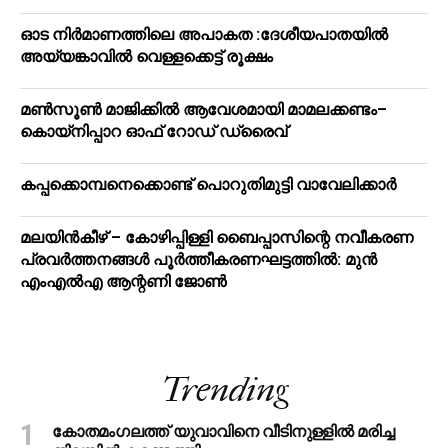
ഓട നിർമാണത്തിലെ അപാകത :ദേശീയപാതയിൽ
അയ്യങ്കാവിൽ വെള്ളക്കെട്ട് രൂക്ഷം
മൺസൂൺ മാജിക്കിൽ ആവേശമായി മാമലക്കണ്ടം–
കൊയ്‌നിപ്പാറ ഓഫ് റോഡ് ഡ്രൈവ്
കപ്പക്കൊമ്പനെക്കൊണ്ട് പൊറുതിമുട്ടി വാവേലിക്കാർ
മലയിന്‍കീഴ് – കോഴിപ്പിള്ളി ബൈപ്പാസിന്റെ നവീകരണ
പ്രവര്‍ത്തനങ്ങള്‍ പൂര്‍ത്തീകരണഘട്ടത്തില്‍: മുന്‍
എംഎല്‍എ ആന്റണി ജോണ്‍
Trending
കോതമംഗലത്ത് യുവാവിനെ വീടിനുള്ളിൽ മരിച്ച