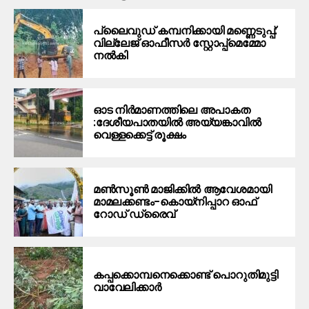
പ്ലൈവുഡ് കമ്പനിക്കായി മണ്ണെടുപ്പ്:
വില്ലേജ് ഓഫീസർ സ്റ്റോപ്പ്മെമ്മോ
നൽകി
ഓട നിർമാണത്തിലെ അപാകത
:ദേശീയപാതയിൽ അയ്യങ്കാവിൽ
വെള്ളക്കെട്ട് രൂക്ഷം
മൺസൂൺ മാജിക്കിൽ ആവേശമായി
മാമലക്കണ്ടം–കൊയ്‌നിപ്പാറ ഓഫ്
റോഡ് ഡ്രൈവ്
കപ്പക്കൊമ്പനെക്കൊണ്ട് പൊറുതിമുട്ടി
വാവേലിക്കാർ