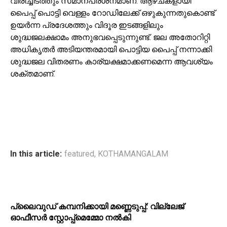
വിരിച്ചിടത്തും സമാനപ്രശ്‌നമാണ്. ആഴ്ചകളായി
പൈപ്പ് പൊട്ടി വെള്ളം റോഡിലേക്ക് ഒഴുകുന്നതുകൊണ്ട്
ഉയര്‍ന്ന പ്രദേശത്തും വിദൂര ഇടങ്ങളിലും
ശുദ്ധജലക്ഷാമം അനുഭവപ്പെടുന്നുണ്ട്. ജല അതോറിറ്റി
അധികൃതര്‍ അടിയന്തരമായി പൊട്ടിയ പൈപ്പ് നന്നാക്കി
ശുദ്ധജല വിതരണം കാര്യക്ഷമാക്കണമെന്ന ആവശ്യം
ശക്തമാണ്.
In this article:
featured
,
KOTHAMANGALAM
പ്ലൈവുഡ് കമ്പനിക്കായി മണ്ണെടുപ്പ്: വില്ലേജ്
ഓഫീസർ സ്റ്റോപ്പ്മെമ്മോ നൽകി