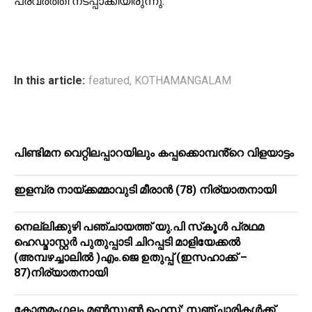
പ്രവര്‍ത്തി നടപ്പാക്കിയിരുന്നു.
In this article:
featured
,
KOTHAMANGALAM
പിണ്ടിമന വെറ്റിലപ്പാറയിലും കപ്പക്കൊമ്പൻ്റെ വിളയാട്ടം
ഇളമ്പ്ര നായ്ക്കമ്മാവുടി മീരാൻ (78) നിര്യാതനായി
നെല്ലിക്കുഴി പഞ്ചായത്ത് യു.പി സ്‌കൂൾ പ്രഥമ
ഹെഡ്മാസ്റ്റർ പുതുപ്പാടി ചിറപ്പടി മാളിയേക്കൽ
(അമ്പഴച്ചാലിൽ )എം.ജെ ഉതുപ്പ് (ഇസഹാക്ക് –
87)നിര്യാതനായി
കോതമംഗലം മൺസൂൺ ഫെസ്റ്റ്: സഞ്ചാരികൾക്ക്