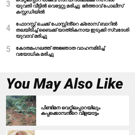
യുവതി വീട്ടിൽ വെട്ടേറ്റു മരിച്ചു: ഭർത്താവ് പോലീസ്
കസ്റ്റഡിയിൽ
ഫോറസ്റ്റ് ചെക്ക് പോസ്റ്റിൻ്റെ ക്രോസ് ബാറില്‍
തലയിടിച്ച് ബൈക്ക് യാത്രികനായ ഇടുക്കി സ്വദേശി
യുവാവ് മരിച്ചു
കോതമംഗലത്ത് അജ്ഞാത വാഹനമിടിച്ച്
വയോധിക മരിച്ചു
You May Also Like
പിണ്ടിമന വെറ്റിലപ്പാറയിലും
കപ്പക്കൊമ്പൻ്റെ വിളയാട്ടം