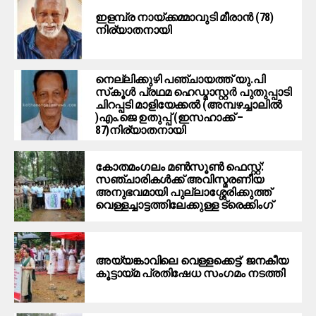
ഇളമ്പ്ര നായ്ക്കമ്മാവുടി മീരാൻ (78)
നിര്യാതനായി
നെല്ലിക്കുഴി പഞ്ചായത്ത് യു.പി
സ്‌കൂൾ പ്രഥമ ഹെഡ്മാസ്റ്റർ പുതുപ്പാടി
ചിറപ്പടി മാളിയേക്കൽ (അമ്പഴച്ചാലിൽ
)എം.ജെ ഉതുപ്പ് (ഇസഹാക്ക് –
87)നിര്യാതനായി
കോതമംഗലം മൺസൂൺ ഫെസ്റ്റ്:
സഞ്ചാരികൾക്ക് അവിസ്മരണീയ
അനുഭവമായി പുല്ലാശ്ശേരിക്കുത്ത്
വെള്ളച്ചാട്ടത്തിലേക്കുള്ള ട്രെക്കിംഗ്
അയ്യങ്കാവിലെ വെള്ളക്കെട്ട്: ജനകീയ
കൂട്ടായ്മ പ്രതിഷേധ സംഗമം നടത്തി