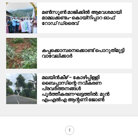
മൺസൂൺ മാജിക്കിൽ ആവേശമായി
മാമലക്കണ്ടം–കൊയ്‌നിപ്പാറ ഓഫ്
റോഡ് ഡ്രൈവ്
കപ്പക്കൊമ്പനെക്കൊണ്ട് പൊറുതിമുട്ടി
വാവേലിക്കാർ
മലയിന്‍കീഴ് – കോഴിപ്പിള്ളി
ബൈപ്പാസിന്റെ നവീകരണ
പ്രവര്‍ത്തനങ്ങള്‍
പൂര്‍ത്തീകരണഘട്ടത്തില്‍: മുന്‍
എംഎല്‍എ ആന്റണി ജോണ്‍