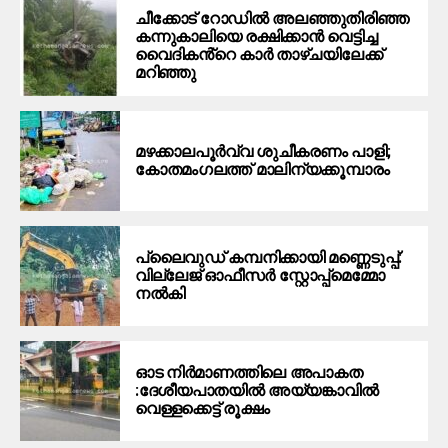
ചീക്കോട് റോഡിൽ അലഞ്ഞുതിരിഞ്ഞ
കന്നുകാലിയെ രക്ഷിക്കാൻ വെട്ടിച്ച
വൈദികൻ്റെ കാർ താഴ്ചയിലേക്ക്
മറിഞ്ഞു
മഴക്കാലപൂർവ്വ ശുചീകരണം പാളി;
കോതമംഗലത്ത് മാലിന്യക്കൂമ്പാരം
പ്ലൈവുഡ് കമ്പനിക്കായി മണ്ണെടുപ്പ്:
വില്ലേജ് ഓഫീസർ സ്റ്റോപ്പ്മെമ്മോ
നൽകി
ഓട നിർമാണത്തിലെ അപാകത
:ദേശീയപാതയിൽ അയ്യങ്കാവിൽ
വെള്ളക്കെട്ട് രൂക്ഷം