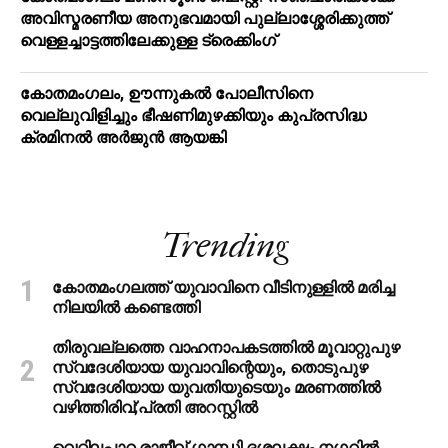
അവിസ്മരണീയ അനുഭവമായി പുല്ലാശ്ശേരിക്കുത്ത്
വെള്ളച്ചാട്ടത്തിലേക്കുള്ള ട്രെക്കിംഗ്
കോതമംഗലം, ഊന്നുകൽ പോലീസിനെ
വെല്ലുവിളിച്ചും ഭീഷണിമുഴക്കിയും കുപ്രസിദ്ധ
ക്രമിനല്‍ അര്‍ജുന്‍ ആയങ്കി
Trending
കോതമംഗലത്ത് യുവാവിനെ വീടിനുള്ളിൽ മരിച്ച
നിലയിൽ കണ്ടെത്തി
തിരുവല്ലത്തെ വാഹനാപകടത്തില്‍ മൂവാറ്റുപുഴ
സ്വദേശിയായ യുവാവിന്റെയും, തൊടുപുഴ
സ്വദേശിയായ യുവതിയുടെയും മരണത്തില്‍
വഴിത്തിരിവ്;പ്രതി അറസ്റ്റില്‍
വെറ്റിലപ്പാറ രാജീവ് ഗാന്ധി ദശലക്ഷം നഗറിൽ