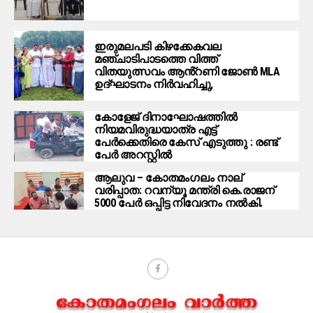
ഇരുമലപടി കിഴക്കേകവല
മഞ്ചാടിപാടത്തെ വിത്ത്
വിതയുത്സവം ആൻ്റണി ജോൺ MLA
ഉദ്ഘാടനം നിർവഹിച്ചു,
കോളേജ് ദിനാഘോഷത്തിൽ
നിയമവിരുദ്ധയാത്ര എട്ട്
പേർക്കെതിരെ കേസ് എടുത്തു : രണ്ട്
പേർ അറസ്റ്റിൽ
ആലുവ – കോതമംഗലം നാല്
വരിപ്പാത: റവന്യൂ മന്ത്രി കെ.രാജന്
5000 പേർ ഒപ്പിട്ട നിവേദനം നൽകി.