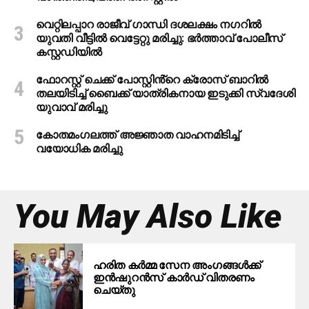
വെറ്റിലപ്പാറ രാജീവ് ഗാന്ധി ദശലക്ഷം നഗറിൽ
യുവതി വീട്ടിൽ വെട്ടേറ്റു മരിച്ചു: ഭർത്താവ് പോലീസ്
കസ്റ്റഡിയിൽ
ഫോറസ്റ്റ് ചെക്ക് പോസ്റ്റിൻ്റെ ക്രോസ് ബാറില്‍
തലയിടിച്ച് ബൈക്ക് യാത്രികനായ ഇടുക്കി സ്വദേശി
യുവാവ് മരിച്ചു
കോതമംഗലത്ത് അജ്ഞാത വാഹനമിടിച്ച്
വയോധിക മരിച്ചു
You May Also Like
ഹരിത കർമ്മ സേന അംഗങ്ങൾക്ക്
ഇൻഷുറൻസ് കാർഡ് വിതരണം
ചെയ്തു