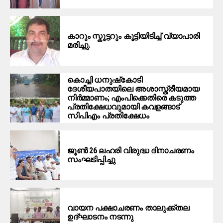
കാറും സ്കൂട്ടറും കൂട്ടിയിടിച്ച് വ്യാപാരി
മരിച്ചു.
കൊച്ചി ധനുഷ്‌കോടി
ദേശീയപാതയിലെ അശാസ്ത്രീയമായ
നിര്‍മ്മാണം; എംപിക്കെതിരെ കടുത്ത
പ്രതിക്ഷേധവുമായി കവളങ്ങാട്
സിപിഎം പ്രതിക്ഷേധം
ജൂൺ 26 ലഹരി വിരുദ്ധ ദിനാചരണം
സംഘടിപ്പിച്ചു
വായന പക്ഷാചരണം താലുക്ക്തല
ഉദ്ഘാടനം നടന്നു