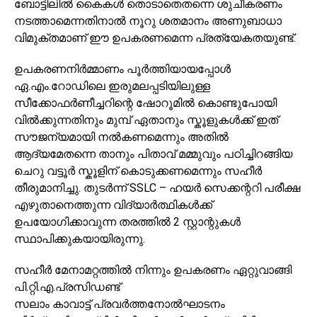
ബോട്ടിലിൽ കൈകൾ തൊടാതെതന്നെ ശുചീകരണം
നടത്താമെന്നതിനാൽ നൂറു ശതമാനം അണുബാധാ
വിമുക്തമാണ് ഈ ഉപകരണമെന്ന പ്രത്യേകതയുണ്ട്.
ഉപകരണനിർമ്മാണം പൂർത്തിയായപ്പോൾ
ഏ.എം.റോഡിലെ ഇരുമലപ്പടിയിലുള്ള
സീക്കോഫർണീച്ചറിന്റെ ഷോറൂമിൽ കൊണ്ടുപോയി
വിൽക്കുന്നതിനും മുമ്പ് ഏതാനും സ്കൂളുകൾക്ക് ഇത്
സൗജന്യമായി നൽകണമെന്നും അതിൽ
ആദ്യമേതന്നെ താനും പിതാവ് മമ്മുവും പഠിച്ചിറങ്ങിയ
ചെറു വട്ടൂർ സ്കൂളിന് കൊടുക്കണമെന്നും സഹീർ
തീരുമാനിച്ചു. തുടർന്ന് SSLC – ഹയർ സെക്കന്ററി പരീക്ഷ
എഴുതാനെത്തുന്ന വിദ്യാർത്ഥികൾക്ക്
ഉപയോഗിക്കാവുന്ന തരത്തിൽ 2 സ്റ്റാന്റുകൾ
സ്ഥാപിക്കുകയായിരുന്നു.
സഹീർ മേനാമറ്റത്തിൽ നിന്നും ഉപകരണം ഏറ്റുവാങ്ങി
പി.റ്റി.എ.പ്രസിഡണ്ട്
സലാം കാവാട്ട് പ്രവർത്തനോൽഘാടനം