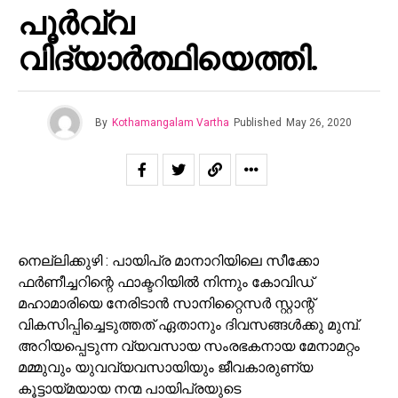
പൂർവ്വ
വിദ്യാർത്ഥിയെത്തി.
By
Kothamangalam Vartha
Published
May 26, 2020
നെല്ലിക്കുഴി : പായിപ്ര മാനാറിയിലെ സീക്കോ
ഫർണീച്ചറിന്റെ ഫാക്ടറിയിൽ നിന്നും കോവിഡ്
മഹാമാരിയെ നേരിടാൻ സാനിറ്റൈസർ സ്റ്റാന്റ്
വികസിപ്പിച്ചെടുത്തത് ഏതാനും ദിവസങ്ങൾക്കു മുമ്പ്.
അറിയപ്പെടുന്ന വ്യവസായ സംരഭകനായ മേനാമറ്റം
മമ്മുവും യുവവ്യവസായിയും ജീവകാരുണ്യ
കൂട്ടായ്മയായ നന്മ പായിപ്രയുടെ