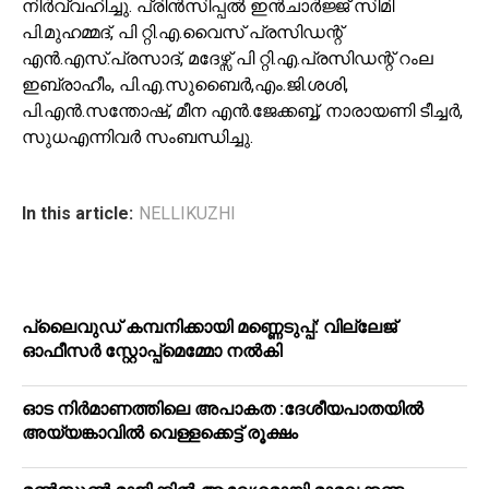
നിർവ്വഹിച്ചു. പ്രിൻസിപ്പൽ ഇൻചാർജ്ജ് സിമി
പി.മുഹമ്മദ്, പി റ്റി.എ.വൈസ് പ്രസിഡന്റ്
എൻ.എസ്.പ്രസാദ്, മദേഴ്സ് പി റ്റി.എ.പ്രസിഡന്റ് റംല
ഇബ്രാഹീം, പി.എ.സുബൈർ,എം.ജി.ശശി,
പി.എൻ.സന്തോഷ്, മീന എൻ.ജേക്കബ്ബ്, നാരായണി ടീച്ചർ,
സുധഎന്നിവർ സംബന്ധിച്ചു.
In this article:
NELLIKUZHI
പ്ലൈവുഡ് കമ്പനിക്കായി മണ്ണെടുപ്പ്: വില്ലേജ്
ഓഫീസർ സ്റ്റോപ്പ്മെമ്മോ നൽകി
ഓട നിർമാണത്തിലെ അപാകത :ദേശീയപാതയിൽ
അയ്യങ്കാവിൽ വെള്ളക്കെട്ട് രൂക്ഷം