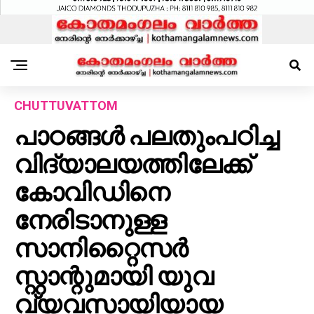
CHUTTUVATTOM
പാഠങ്ങൾ പലതുംപഠിച്ച
വിദ്യാലയത്തിലേക്ക്
കോവിഡിനെ
നേരിടാനുള്ള
സാനിറ്റൈസർ
സ്റ്റാന്റുമായി യുവ
വ്യവസായിയായ