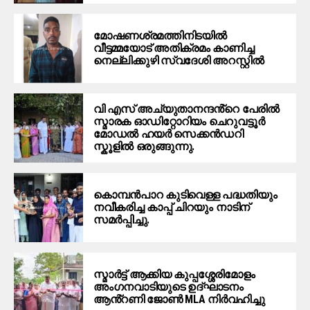
മോഷണശ്രമത്തിനിടയില്‍
വീട്ടമ്മയോട് അതിക്രമം കാണിച്ച
നെല്ലിക്കുഴി സ്വദേശി അറസ്റ്റില്‍
വി എസ് അച്യുതാനന്ദൻ്റെ പേരിൽ
സ്മാരക ഓഡിറ്റോറിയം ചെറുവട്ടൂർ
മോഡൽ ഹയർ സെക്കൻഡറി
സ്കൂളിൽ ഒരുങ്ങുന്നു.
കൊമ്പൻപാറ കുടിവെള്ള പദ്ധതിയും
നവീകരിച്ച കാപ്പ് ചിറയും നാടിന്
സമർപ്പിച്ചു.
സ്മാർട്ട്‌ ആക്കിയ കുപ്പശ്ശേരിമോളം
അംഗനവാടിയുടെ ഉദ്ഘാടനം
ആൻ്റണി ജോൺ MLA നിർവഹിച്ചു