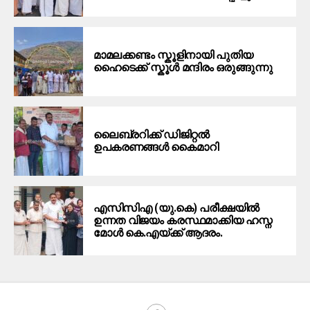
മാമലക്കണ്ടം സ്കൂളിനായി പുതിയ
ഹൈടെക്ക് സ്കൂൾ മന്ദിരം ഒരുങ്ങുന്നു
ലൈബ്രറിക്ക് ഡിജിറ്റൽ
ഉപകരണങ്ങൾ കൈമാറി
എസിസിഎ (യു.കെ) പരീക്ഷയിൽ
ഉന്നത വിജയം കരസ്ഥമാക്കിയ ഹസ്ന
മോൾ കെ.എയ്ക്ക് ആദരം.