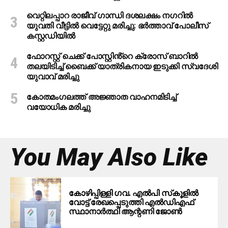
വെറ്റിലപ്പാറ രാജീവ് ഗാന്ധി ദശലക്ഷം നഗറിൽ
യുവതി വീട്ടിൽ വെട്ടേറ്റു മരിച്ചു: ഭർത്താവ് പോലീസ്
കസ്റ്റഡിയിൽ
ഫോറസ്റ്റ് ചെക്ക് പോസ്റ്റിൻ്റെ ക്രോസ് ബാറില്‍
തലയിടിച്ച് ബൈക്ക് യാത്രികനായ ഇടുക്കി സ്വദേശി
യുവാവ് മരിച്ചു
കോതമംഗലത്ത് അജ്ഞാത വാഹനമിടിച്ച്
വയോധിക മരിച്ചു
You May Also Like
കോഴിപ്പിള്ളി ഗവ. എല്‍പി സ്‌കൂളില്‍
വോട്ട് രേഖപ്പെടുത്തി എല്‍ഡിഎഫ്
സ്ഥാനാര്‍ത്ഥി ആന്റണി ജോണ്‍