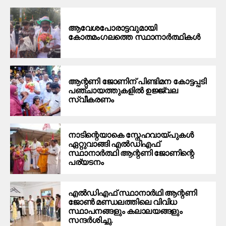
ആവേശപോരാട്ടവുമായി
കോതമംഗലത്തെ സ്ഥാനാര്‍ത്ഥികള്‍
ആന്റണി ജോണിന് പിണ്ടിമന കോട്ടപ്പടി
പഞ്ചായത്തുകളിൽ ഉജ്ജ്വല
സ്വീകരണം
നാടിന്റെയാകെ സ്നേഹവായ്പുകൾ
ഏറ്റുവാങ്ങി എൽഡിഎഫ്
സ്ഥാനാർത്ഥി ആന്റണി ജോണിന്റെ
പര്യടനം
എൽഡിഎഫ് സ്ഥാനാർഥി ആന്റണി
ജോൺ മണ്ഡലത്തിലെ വിവിധ
സ്ഥാപനങ്ങളും കലാലയങ്ങളും
സന്ദർശിച്ചു.