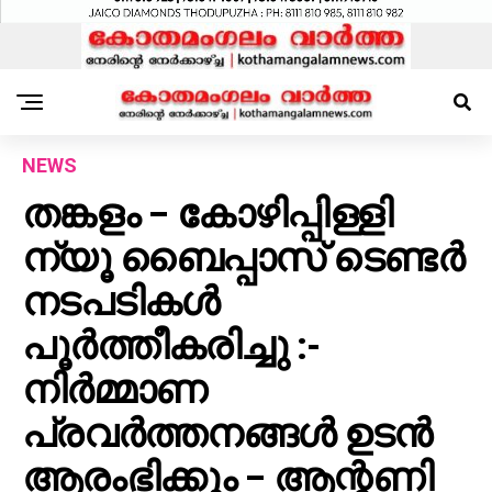
NEWS
തങ്കളം – കോഴിപ്പിള്ളി
ന്യൂ ബൈപ്പാസ് ടെണ്ടർ
നടപടികൾ
പൂർത്തീകരിച്ചു :-
നിർമ്മാണ
പ്രവർത്തനങ്ങൾ ഉടൻ
ആരംഭിക്കും – ആന്റണി