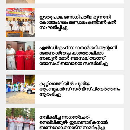
ഇടതുപക്ഷ ജനാധിപത്യ മുന്നണി
കോതമംഗലം മണ്ഡലംകൺവൻഷൻ
സംഘടിപ്പിച്ചു
എൽഡിഎഫ് സ്ഥാനാർത്ഥി ആന്റണി
ജോൺ ശ്രേഷ്ഠ കാത്തോലിക്കാ
അബൂൻ മോർ ബസേലിയോസ്
ജോസഫ് ബാവായെ സന്ദർശിച്ചു
കുറ്റിലഞ്ഞിയിൽ പുതിയ
ആംബുലൻസ് സർവീസ് പ്രവർത്തനം
ആരംഭിച്ചു
നവീകരിച്ച നാഗഞ്ചേരി-
നെല്ലിക്കുഴി- ഇലവനാട് കനാൽ
ബണ്ട് റോഡ് നാടിന് സമർപ്പിച്ചു