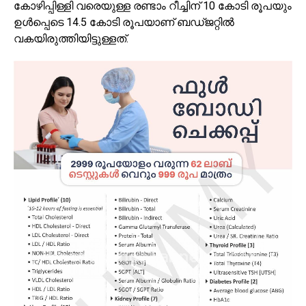
കോഴിപ്പിള്ളി വരെയുള്ള രണ്ടാം റീച്ചിന് 10 കോടി രൂപയും
ഉൾപ്പെടെ 14.5 കോടി രൂപയാണ് ബഡ്ജറ്റിൽ
വകയിരുത്തിയിട്ടുള്ളത്.