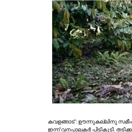
കവളങ്ങാട് : ഊന്നുകല്ലിനു സമീപം 
ഇന്ന് വനപാലകർ പിടികൂടി. തടിക്