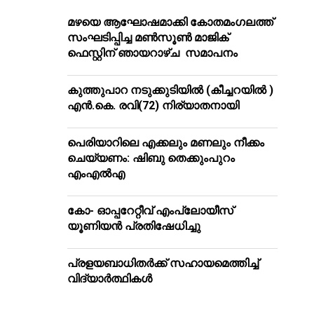
മഴയെ ആഘോഷമാക്കി കോതമംഗലത്ത്
സംഘടിപ്പിച്ച മൺസൂൺ മാജിക്
ഫെസ്റ്റിന് ഞായറാഴ്ച സമാപനം
കുത്തുപാറ നടുക്കുടിയിൽ (കീച്ചറയിൽ )
എൻ.കെ. രവി(72) നിര്യാതനായി
പെരിയാറിലെ എക്കലും മണലും നീക്കം
ചെയ്യണം: ഷിബു തെക്കുംപുറം
എംഎൽഎ
കോ- ഓപ്പറേറ്റീവ് എംപ്ലോയീസ്
യൂണിയൻ പ്രതിഷേധിച്ചു
പ്രളയബാധിതർക്ക് സഹായമെത്തിച്ച്
വിദ്യാർത്ഥികൾ