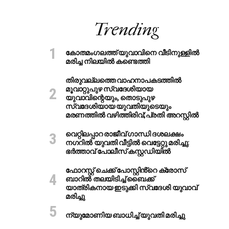
Trending
കോതമംഗലത്ത് യുവാവിനെ വീടിനുള്ളിൽ
മരിച്ച നിലയിൽ കണ്ടെത്തി
തിരുവല്ലത്തെ വാഹനാപകടത്തില്‍
മൂവാറ്റുപുഴ സ്വദേശിയായ
യുവാവിന്റെയും, തൊടുപുഴ
സ്വദേശിയായ യുവതിയുടെയും
മരണത്തില്‍ വഴിത്തിരിവ്;പ്രതി അറസ്റ്റില്‍
വെറ്റിലപ്പാറ രാജീവ് ഗാന്ധി ദശലക്ഷം
നഗറിൽ യുവതി വീട്ടിൽ വെട്ടേറ്റു മരിച്ചു:
ഭർത്താവ് പോലീസ് കസ്റ്റഡിയിൽ
ഫോറസ്റ്റ് ചെക്ക് പോസ്റ്റിൻ്റെ ക്രോസ്
ബാറില്‍ തലയിടിച്ച് ബൈക്ക്
യാത്രികനായ ഇടുക്കി സ്വദേശി യുവാവ്
മരിച്ചു
ന്യുമോണിയ ബാധിച്ച് യുവതി മരിച്ചു