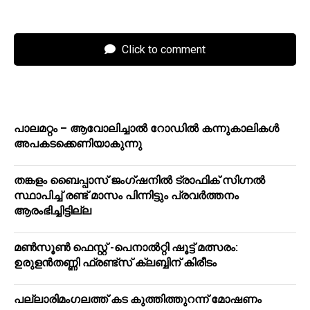
Click to comment
പാലമറ്റം – ആവോലിച്ചാൽ റോഡിൽ കന്നുകാലികൾ
അപകടക്കെണിയാകുന്നു
തങ്കളം ബൈപ്പാസ് ജംഗ്ഷനിൽ ട്രാഫിക് സിഗ്നല്‍
സ്ഥാപിച്ച് രണ്ട് മാസം പിന്നിട്ടും പ്രവർത്തനം
ആരംഭിച്ചിട്ടില്ല
മൺസൂൺ ഫെസ്റ്റ് -പെനാൽറ്റി ഷൂട്ട് മത്സരം:
ഉരുളൻതണ്ണി ഫ്രണ്ട്സ് ക്ലബ്ബിന് കിരീടം
പ​ല്ലാ​രി​മം​ഗ​ല​ത്ത് ക​ട കു​ത്തി​ത്തുറ​ന്ന് മോ​ഷ​ണം