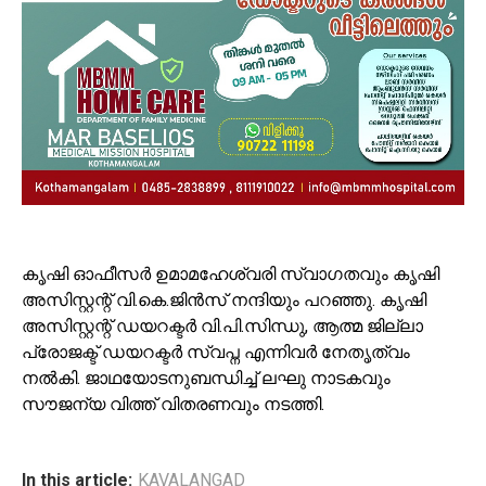
കൃഷി ഓഫീസർ ഉമാമഹേശ്വരി സ്വാഗതവും കൃഷി
അസിസ്റ്റന്റ് വി.കെ.ജിൻസ് നന്ദിയും പറഞ്ഞു. കൃഷി
അസിസ്റ്റന്റ് ഡയറക്ടർ വി.പി.സിന്ധു, ആത്മ ജില്ലാ
പ്രോജക്ട് ഡയറക്ടർ സ്വപ്ന എന്നിവർ നേതൃത്വം
നൽകി. ജാഥയോടനുബന്ധിച്ച് ലഘു നാടകവും
സൗജന്യ വിത്ത് വിതരണവും നടത്തി.
In this article:
KAVALANGAD