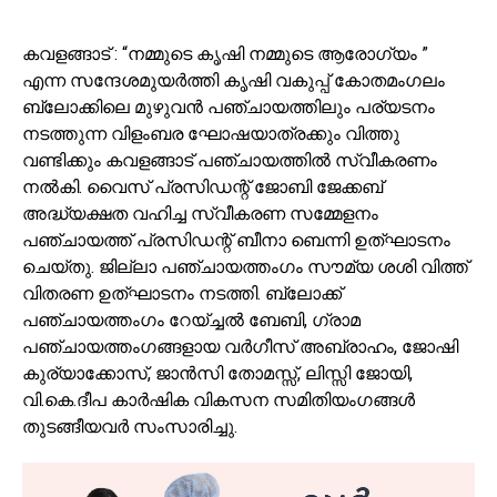
കവളങ്ങാട് : “നമ്മുടെ കൃഷി നമ്മുടെ ആരോഗ്യം ”
എന്ന സന്ദേശമുയർത്തി കൃഷി വകുപ്പ് കോതമംഗലം
ബ്ലോക്കിലെ മുഴുവൻ പഞ്ചായത്തിലും പര്യടനം
നടത്തുന്ന വിളംബര ഘോഷയാത്രക്കും വിത്തു
വണ്ടിക്കും കവളങ്ങാട് പഞ്ചായത്തിൽ സ്വീകരണം
നൽകി. വൈസ് പ്രസിഡന്റ് ജോബി ജേക്കബ്
അദ്ധ്യക്ഷത വഹിച്ച സ്വീകരണ സമ്മേളനം
പഞ്ചായത്ത് പ്രസിഡന്റ് ബീനാ ബെന്നി ഉത്ഘാടനം
ചെയ്തു. ജില്ലാ പഞ്ചായത്തംഗം സൗമ്യ ശശി വിത്ത്
വിതരണ ഉത്ഘാടനം നടത്തി. ബ്ലോക്ക്
പഞ്ചായത്തംഗം റേയ്ച്ചൽ ബേബി, ഗ്രാമ
പഞ്ചായത്തംഗങ്ങളായ വർഗീസ് അബ്രാഹം, ജോഷി
കുര്യാക്കോസ്, ജാൻസി തോമസ്സ്, ലിസ്സി ജോയി,
വി.കെ.ദീപ കാർഷിക വികസന സമിതിയംഗങ്ങൾ
തുടങ്ങീയവർ സംസാരിച്ചു.