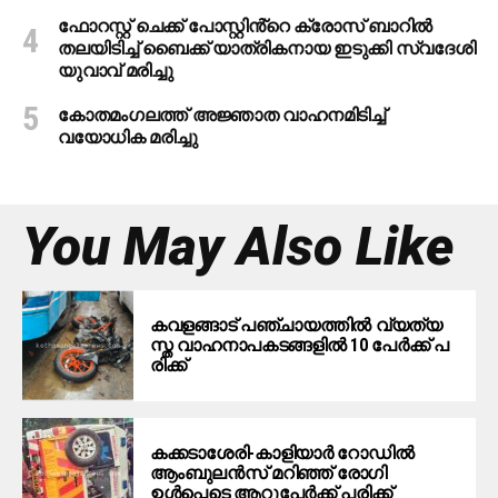
ഫോറസ്റ്റ് ചെക്ക് പോസ്റ്റിൻ്റെ ക്രോസ് ബാറില്‍
തലയിടിച്ച് ബൈക്ക് യാത്രികനായ ഇടുക്കി സ്വദേശി
യുവാവ് മരിച്ചു
കോതമംഗലത്ത് അജ്ഞാത വാഹനമിടിച്ച്
വയോധിക മരിച്ചു
You May Also Like
ക​വ​ള​ങ്ങാ​ട് പ​ഞ്ചാ​യ​ത്തി​ൽ വ്യ​ത്യ​
സ്ത വാ​ഹ​നാ​പ​ക​ട​ങ്ങ​ളി​ല്‍ 10 പേ​ര്‍​ക്ക് പ​
രി​ക്ക്
കക്കടാശേരി-കാളിയാര്‍ റോഡില്‍
ആംബുലന്‍സ് മറിഞ്ഞ് രോഗി
ഉള്‍പ്പെടെ ആറുപേര്‍ക്ക് പരിക്ക്