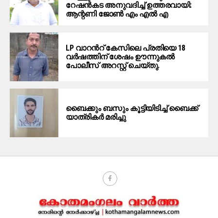
റേഷന്‍കട അനുവദിച്ച് ഉത്തരവായി:
ആന്റണി ജോൺ എം എൽ എ
LP വാറൻറ് കേസിലെ പ്രതിയെ 18
വർഷത്തിന് ശേഷം ഊന്നുകൽ
പോലീസ് അറസ്റ്റ് ചെയ്തു.
ബൈക്കും ബസും കൂട്ടിയിടിച്ച് ബൈക്ക്
യാത്രികർ മരിച്ചു