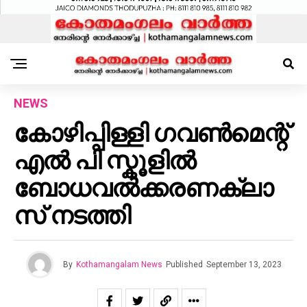
NEWS
കോഴിപ്പിള്ളി ഗവൺമെന്റ്
എൽ പി സ്കൂളിൽ
ബോധവൽക്കരണക്ലാ
സ്‌ നടത്തി
By
Kothamangalam News
Published
September 13, 2023