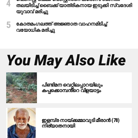
തലയിടിച്ച് ബൈക്ക് യാത്രികനായ ഇടുക്കി സ്വദേശി
യുവാവ് മരിച്ചു
കോതമംഗലത്ത് അജ്ഞാത വാഹനമിടിച്ച്
വയോധിക മരിച്ചു
You May Also Like
പിണ്ടിമന വെറ്റിലപ്പാറയിലും
കപ്പക്കൊമ്പൻ്റെ വിളയാട്ടം
ഇളമ്പ്ര നായ്ക്കമ്മാവുടി മീരാൻ (78)
നിര്യാതനായി