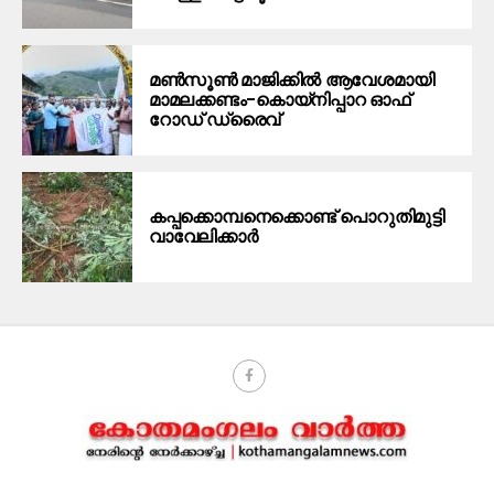
മൺസൂൺ മാജിക്കിൽ ആവേശമായി
മാമലക്കണ്ടം–കൊയ്‌നിപ്പാറ ഓഫ്
റോഡ് ഡ്രൈവ്
കപ്പക്കൊമ്പനെക്കൊണ്ട് പൊറുതിമുട്ടി
വാവേലിക്കാർ