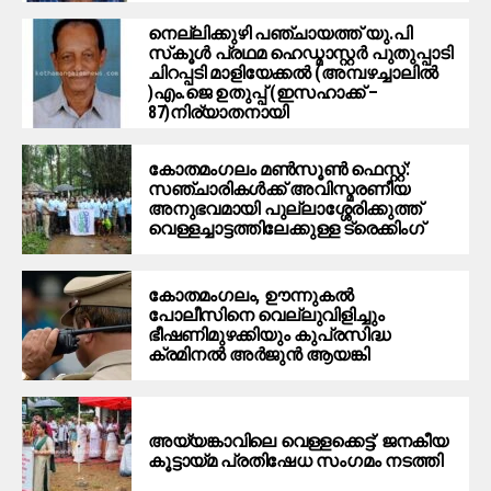
നെല്ലിക്കുഴി പഞ്ചായത്ത് യു.പി
സ്‌കൂൾ പ്രഥമ ഹെഡ്മാസ്റ്റർ പുതുപ്പാടി
ചിറപ്പടി മാളിയേക്കൽ (അമ്പഴച്ചാലിൽ
)എം.ജെ ഉതുപ്പ് (ഇസഹാക്ക് –
87)നിര്യാതനായി
കോതമംഗലം മൺസൂൺ ഫെസ്റ്റ്:
സഞ്ചാരികൾക്ക് അവിസ്മരണീയ
അനുഭവമായി പുല്ലാശ്ശേരിക്കുത്ത്
വെള്ളച്ചാട്ടത്തിലേക്കുള്ള ട്രെക്കിംഗ്
കോതമംഗലം, ഊന്നുകൽ
പോലീസിനെ വെല്ലുവിളിച്ചും
ഭീഷണിമുഴക്കിയും കുപ്രസിദ്ധ
ക്രമിനല്‍ അര്‍ജുന്‍ ആയങ്കി
അയ്യങ്കാവിലെ വെള്ളക്കെട്ട്: ജനകീയ
കൂട്ടായ്മ പ്രതിഷേധ സംഗമം നടത്തി