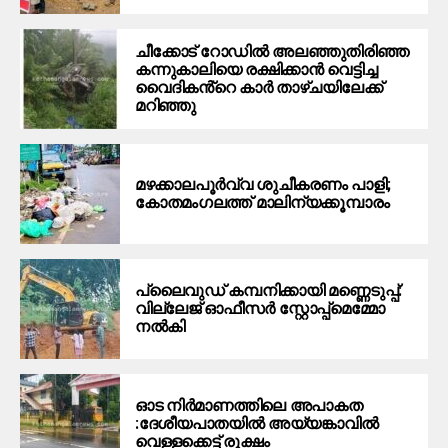
ചീക്കോട് റോഡിൽ അലഞ്ഞുതിരിഞ്ഞ
കന്നുകാലിയെ രക്ഷിക്കാൻ വെട്ടിച്ച
വൈദികൻ്റെ കാർ താഴ്ചയിലേക്ക്
മറിഞ്ഞു
മഴക്കാലപൂർവ്വ ശുചീകരണം പാളി;
കോതമംഗലത്ത് മാലിന്യക്കൂമ്പാരം
പ്ലൈവുഡ് കമ്പനിക്കായി മണ്ണെടുപ്പ്:
വില്ലേജ് ഓഫീസർ സ്റ്റോപ്പ്മെമ്മോ
നൽകി
ഓട നിർമാണത്തിലെ അപാകത
:ദേശീയപാതയിൽ അയ്യങ്കാവിൽ
വെള്ളക്കെട്ട് രൂക്ഷം