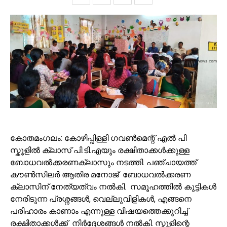
കോതമംഗലം: കോഴിപ്പിള്ളി ഗവൺമെന്റ് എൽ പി
സ്കൂളിൽ ക്ലാസ് പി.ടി.എയും രക്ഷിതാക്കൾക്കുള്ള
ബോധവൽക്കരണക്ലാസും നടത്തി. പഞ്ചായത്ത്
കൗൺസിലർ ആതിര മനോജ്‌ ബോധവൽക്കരണ
ക്ലാസിന് നേത്യത്വം നൽകി. സമൂഹത്തിൽ കുട്ടികൾ
നേരിടുന്ന പ്രശ്നങ്ങൾ, വെല്ലുവിളികൾ, എങ്ങനെ
പരിഹാരം കാണാം എന്നുള്ള വിഷയത്തെക്കുറിച്ച്
രക്ഷിതാക്കൾക്ക് നിർദ്ദേശങ്ങൾ നൽകി. സ്കൂളിന്റെ