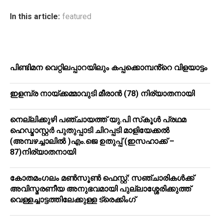
In this article:
featured
പിണ്ടിമന വെറ്റിലപ്പാറയിലും കപ്പക്കൊമ്പൻ്റെ വിളയാട്ടം
ഇളമ്പ്ര നായ്ക്കമ്മാവുടി മീരാൻ (78) നിര്യാതനായി
നെല്ലിക്കുഴി പഞ്ചായത്ത് യു.പി സ്‌കൂൾ പ്രഥമ
ഹെഡ്മാസ്റ്റർ പുതുപ്പാടി ചിറപ്പടി മാളിയേക്കൽ
(അമ്പഴച്ചാലിൽ )എം.ജെ ഉതുപ്പ് (ഇസഹാക്ക് –
87)നിര്യാതനായി
കോതമംഗലം മൺസൂൺ ഫെസ്റ്റ്: സഞ്ചാരികൾക്ക്
അവിസ്മരണീയ അനുഭവമായി പുല്ലാശ്ശേരിക്കുത്ത്
വെള്ളച്ചാട്ടത്തിലേക്കുള്ള ട്രെക്കിംഗ്