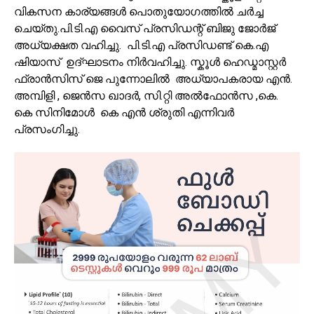
വികസന കാര്യങ്ങൾ പൊതുയോഗത്തിൽ ചർച്ച
ചെയ്തു.പി.ടി.എ വൈസ് പ്രസിഡന്റ് ബിജു ജോർജ്
അധ്യക്ഷത വഹിച്ചു. പി.ടി.എ പ്രസിഡണ്ട് കെ.എ
ഷിയാസ് ഉദ്ഘാടനം നിർവഹിച്ചു. സ്കൂൾ ഹെഡ്മാസ്റ്റർ
ഫ്രാൻസിസ് ജെ പുന്നോലിൽ അധ്യാപകരായ എൻ.
അമ്പിളി , ജെൻസ ഖാദർ, സി.റ്റി അൽഫോൻസ ,കെ.
കെ സിനിമോള്‍ കെ എൻ ശ്രുതി എന്നിവർ
പ്രസംഗിച്ചു.