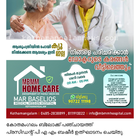
കോതമംഗലം ബ്ലോക്ക് പഞ്ചായത്ത്
പ്രസിഡന്റ് പി എ എം ബഷീർ ഉത്ഘാടനം ചെയ്തു.