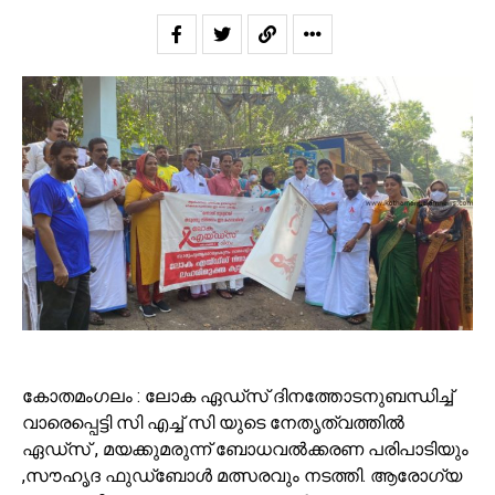
കോതമംഗലം : ലോക ഏഡ്സ് ദിനത്തോടനുബന്ധിച്ച്
വാരെപ്പെട്ടി സി എച്ച് സി യുടെ നേതൃത്വത്തിൽ
ഏഡ്സ് , മയക്കുമരുന്ന് ബോധവൽക്കരണ പരിപാടിയും
,സൗഹൃദ ഫുഡ്ബോൾ മത്സരവും നടത്തി. ആരോഗ്യ