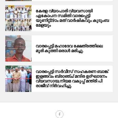
കേരള വ്യാപാരി വ്യവസായി
ഏകോപന സമിതി വാരപ്പെട്ടി
യൂണിറ്റ്29ാം മത് വാർഷികവും കുടുംബ
മേളയും
വാരപ്പെട്ടി മഹാദേവ ക്ഷേത്രത്തിലെ
മൂരി കുത്തി ഒരാൾ മരിച്ചു.
വാരപ്പെട്ടി സർവീസ് സഹകരണ ബാങ്ക്
ഇളങ്ങവം ബ്രാഞ്ച് മന്ദിര ഉദ്ഘാടനം
വ്യവസായ,നിയമ വകുപ്പ് മന്ത്രി പി
രാജീവ് നിർവഹിച്ചു.