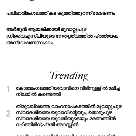
പ​ല്ലാ​രി​മം​ഗ​ല​ത്ത് ക​ട കു​ത്തി​ത്തുറ​ന്ന് മോ​ഷ​ണം
അര്‍ജുന്‍ ആയങ്കിക്കായി മൂവാറ്റുപുഴ
ഡിവൈഎസ്പിയുടെ നേതൃത്വത്തില്‍ പ്രത്യേക
അന്വേഷണസംഘം
Trending
കോതമംഗലത്ത് യുവാവിനെ വീടിനുള്ളിൽ മരിച്ച
നിലയിൽ കണ്ടെത്തി
തിരുവല്ലത്തെ വാഹനാപകടത്തില്‍ മൂവാറ്റുപുഴ
സ്വദേശിയായ യുവാവിന്റെയും, തൊടുപുഴ
സ്വദേശിയായ യുവതിയുടെയും മരണത്തില്‍
വഴിത്തിരിവ്;പ്രതി അറസ്റ്റില്‍