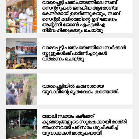
വാരപ്പെട്ടി പഞ്ചായത്തിലെ സബ്
സെന്ററുകള്‍ ജനകീയ ആരോഗ്യ
കേന്ദ്രമായി ഉയര്‍ത്തുകയും, സബ്
സെന്റർ മന്ദിരത്തിന്റെ ഉദ്ഘാടനം
ആന്റണി ജോണ്‍ എംഎല്‍എ
നിര്‍വഹിക്കുകയും ചെയ്തു
വാരപ്പെട്ടി പഞ്ചായത്തിലെ സർക്കാർ
സ്കൂളുകൾക്ക് ഫർണിച്ചറുകൾ
വിതരണം ചെയ്തു
വാരപ്പെട്ടിയിൽ കാണാതായ
യുവാവിന്റെ മൃതദേഹം കണ്ടെത്തി.
ജോലി സമയം കഴിഞ്ഞ്
കുഞ്ഞുങ്ങളുടെ സുരഷക്കായി രാത്രി
അംഗനവാടി പരിസരം ശുചീകരിച്ച്
യുവാക്കകൾ മാതൃകയായി