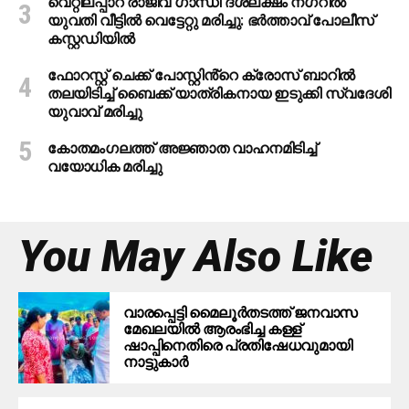
വെറ്റിലപ്പാറ രാജീവ് ഗാന്ധി ദശലക്ഷം നഗറിൽ
യുവതി വീട്ടിൽ വെട്ടേറ്റു മരിച്ചു: ഭർത്താവ് പോലീസ്
കസ്റ്റഡിയിൽ
ഫോറസ്റ്റ് ചെക്ക് പോസ്റ്റിൻ്റെ ക്രോസ് ബാറില്‍
തലയിടിച്ച് ബൈക്ക് യാത്രികനായ ഇടുക്കി സ്വദേശി
യുവാവ് മരിച്ചു
കോതമംഗലത്ത് അജ്ഞാത വാഹനമിടിച്ച്
വയോധിക മരിച്ചു
You May Also Like
വാരപ്പെട്ടി മൈലൂർതടത്ത് ജനവാസ
മേഖലയിൽ ആരംഭിച്ച കള്ള്
ഷാപ്പിനെതിരെ പ്രതിഷേധവുമായി
നാട്ടുകാർ