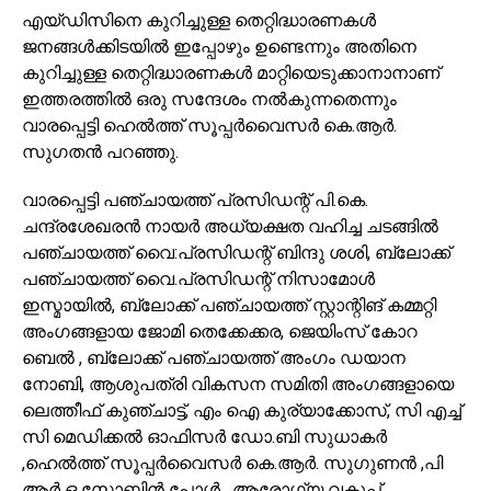
എയ്ഡിസിനെ കുറിച്ചുള്ള തെറ്റിദ്ധാരണകൾ
ജനങ്ങൾക്കിടയിൽ ഇപ്പോഴും ഉണ്ടെന്നും അതിനെ
കുറിച്ചുള്ള തെറ്റിദ്ധാരണകൾ മാറ്റിയെടുക്കാനാനാണ്
ഇത്തരത്തിൽ ഒരു സന്ദേശം നൽകുന്നതെന്നും
വാരപ്പെട്ടി ഹെൽത്ത് സൂപ്പർവൈസർ കെ.ആർ.
സുഗതൻ പറഞ്ഞു.
വാരപ്പെട്ടി പഞ്ചായത്ത് പ്രസിഡന്റ് പി.കെ.
ചന്ദ്രശേഖരൻ നായർ അധ്യക്ഷത വഹിച്ച ചടങ്ങിൽ
പഞ്ചായത്ത് വൈ:പ്രസിഡന്റ് ബിന്ദു ശശി, ബ്ലോക്ക്
പഞ്ചായത്ത് വൈ.പ്രസിഡന്റ് നിസാമോൾ
ഇസ്മായിൽ, ബ്ലോക്ക് പഞ്ചായത്ത് സ്റ്റാന്റിങ് കമ്മറ്റി
അംഗങ്ങളായ ജോമി തെക്കേക്കര, ജെയിംസ് കോറ
ബെൽ , ബ്ലോക്ക് പഞ്ചായത്ത് അംഗം ഡയാന
നോബി, ആശുപത്രി വികസന സമിതി അംഗങ്ങളായെ
ലെത്തീഫ് കുഞ്ചാട്ട്, എം ഐ കുര്യാക്കോസ്, സി എച്ച്
സി മെഡിക്കൽ ഓഫിസർ ഡോ.ബി സുധാകർ
,ഹെൽത്ത് സൂപ്പർവൈസർ കെ.ആർ. സുഗുണൻ ,പി
ആർ ഒ സോബിൻ പോൾ , ആരോഗ്യ വകുപ്പ്