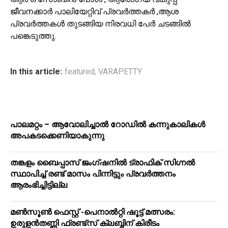
ജീവനക്കാർ പാലിയേറ്റിവ് പ്രവർത്തകർ ,ആശ
പ്രവർത്തകൾ തുടങ്ങിയ നിരവധി പേർ ചടങ്ങിൽ
പങ്കെടുത്തു.
In this article:
featured
,
VARAPETTY
പാലമറ്റം – ആവോലിച്ചാൽ റോഡിൽ കന്നുകാലികൾ
അപകടക്കെണിയാകുന്നു
തങ്കളം ബൈപ്പാസ് ജംഗ്ഷനിൽ ട്രാഫിക് സിഗ്നല്‍
സ്ഥാപിച്ച് രണ്ട് മാസം പിന്നിട്ടും പ്രവർത്തനം
ആരംഭിച്ചിട്ടില്ല
മൺസൂൺ ഫെസ്റ്റ് -പെനാൽറ്റി ഷൂട്ട് മത്സരം:
ഉരുളൻതണ്ണി ഫ്രണ്ട്സ് ക്ലബ്ബിന് കിരീടം