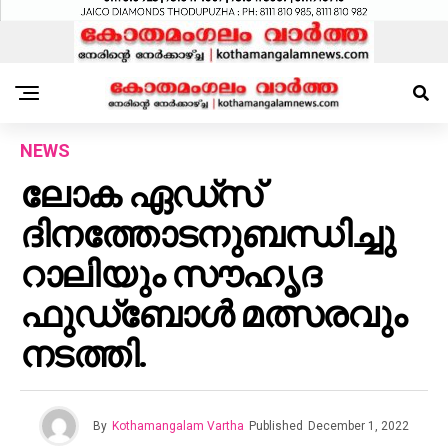
NEWS
ലോക ഏഡ്സ്
ദിനത്തോടനുബന്ധിച്ചു
റാലിയും സൗഹൃദ
ഫുഡ്ബോൾ മത്സരവും
നടത്തി.
By
Kothamangalam Vartha
Published
December 1, 2022