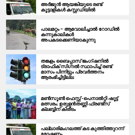
അർജുൻ ആയങ്കിയുടെ രണ്ട്
കൂട്ടാളികൾ കസ്റ്റഡിയിൽ
പാലമറ്റം – ആവോലിച്ചാൽ റോഡിൽ
കന്നുകാലികൾ
അപകടക്കെണിയാകുന്നു
തങ്കളം ബൈപ്പാസ് ജംഗ്ഷനിൽ
ട്രാഫിക് സിഗ്നല്‍ സ്ഥാപിച്ച് രണ്ട്
മാസം പിന്നിട്ടും പ്രവർത്തനം
ആരംഭിച്ചിട്ടില്ല
മൺസൂൺ ഫെസ്റ്റ് -പെനാൽറ്റി ഷൂട്ട്
മത്സരം: ഉരുളൻതണ്ണി ഫ്രണ്ട്സ്
ക്ലബ്ബിന് കിരീടം
പ​ല്ലാ​രി​മം​ഗ​ല​ത്ത് ക​ട കു​ത്തി​ത്തുറ​ന്ന്
മോ​ഷ​ണം