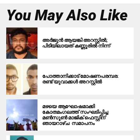
You May Also Like
അർജുൻ ആയങ്കി അറസ്റ്റിൽ;
പിടിയിലായത് കണ്ണൂരിൽ നിന്ന്
പോത്താനിക്കാട് മോഷണപരമ്പര:
രണ്ട് യുവാക്കൾ അറസ്റ്റിൽ
മഴയെ ആഘോഷമാക്കി
കോതമംഗലത്ത് സംഘടിപ്പിച്ച
മൺസൂൺ മാജിക് ഫെസ്റ്റിന്
ഞായറാഴ്ച സമാപനം