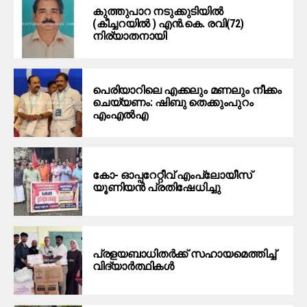
കുത്തുപാറ നടുക്കുടിയിൽ
(കീച്ചറയിൽ ) എൻ.കെ. രവി(72)
നിര്യാതനായി
പെരിയാറിലെ എക്കലും മണലും നീക്കം
ചെയ്യണം: ഷിബു തെക്കുംപുറം
എംഎൽഎ
കോ- ഓപ്പറേറ്റീവ് എംപ്ലോയീസ്
യൂണിയൻ പ്രതിഷേധിച്ചു
പ്രളയബാധിതർക്ക് സഹായമെത്തിച്ച്
വിദ്യാർത്ഥികൾ