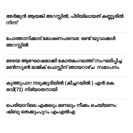
അർജുൻ ആയങ്കി അറസ്റ്റിൽ; പിടിയിലായത് കണ്ണൂരിൽ
നിന്ന്
പോത്താനിക്കാട് മോഷണപരമ്പര: രണ്ട് യുവാക്കൾ
അറസ്റ്റിൽ
മഴയെ ആഘോഷമാക്കി കോതമംഗലത്ത് സംഘടിപ്പിച്ച
മൺസൂൺ മാജിക് ഫെസ്റ്റിന് ഞായറാഴ്ച സമാപനം
കുത്തുപാറ നടുക്കുടിയിൽ (കീച്ചറയിൽ ) എൻ.കെ.
രവി(72) നിര്യാതനായി
പെരിയാറിലെ എക്കലും മണലും നീക്കം ചെയ്യണം:
ഷിബു തെക്കുംപുറം എംഎൽഎ