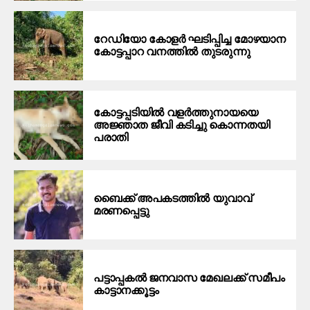
റേഡിയോ കോളർ ഘടിപ്പിച്ച മോഴയാന
കോട്ടപ്പാറ വനത്തിൽ തുടരുന്നു
കോട്ടപ്പടിയില്‍ വളര്‍ത്തുനായയെ
അജ്ഞാത ജീവി കടിച്ചു കൊന്നതയി
പരാതി
ബൈക്ക് അപകടത്തിൽ യുവാവ്
മരണപ്പെട്ടു
പട്ടാപ്പകൽ ജനവാസ മേഖലക്ക് സമീപം
കാട്ടാനക്കൂട്ടം