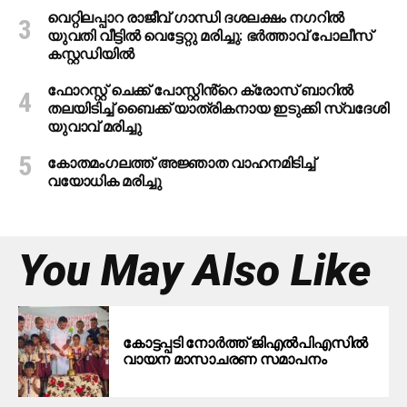
വെറ്റിലപ്പാറ രാജീവ് ഗാന്ധി ദശലക്ഷം നഗറിൽ
യുവതി വീട്ടിൽ വെട്ടേറ്റു മരിച്ചു: ഭർത്താവ് പോലീസ്
കസ്റ്റഡിയിൽ
ഫോറസ്റ്റ് ചെക്ക് പോസ്റ്റിൻ്റെ ക്രോസ് ബാറില്‍
തലയിടിച്ച് ബൈക്ക് യാത്രികനായ ഇടുക്കി സ്വദേശി
യുവാവ് മരിച്ചു
കോതമംഗലത്ത് അജ്ഞാത വാഹനമിടിച്ച്
വയോധിക മരിച്ചു
You May Also Like
കോട്ടപ്പടി നോർത്ത് ജിഎൽപിഎസിൽ
വായന മാസാചരണ സമാപനം