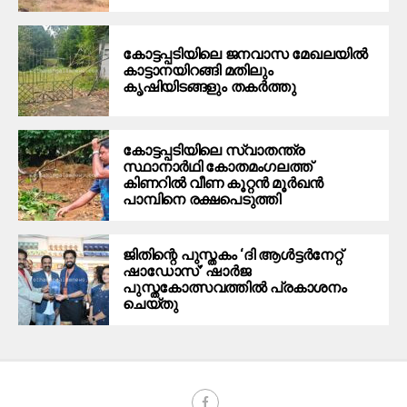
കോട്ടപ്പടിയിലെ ജനവാസ മേഖലയിൽ
കാട്ടാനയിറങ്ങി മതിലും
കൃഷിയിടങ്ങളും തകർത്തു
കോട്ടപ്പടിയിലെ സ്വാതന്ത്ര
സ്ഥാനാർഥി കോതമംഗലത്ത്
കിണറിൽ വീണ കൂറ്റൻ മൂർഖൻ
പാമ്പിനെ രക്ഷപെടുത്തി
ജിതിന്റെ പുസ്തകം ‘ദി ആൾട്ടർനേറ്റ്
ഷാഡോസ്’ ഷാർജ
പുസ്തകോത്സവത്തിൽ പ്രകാശനം
ചെയ്തു