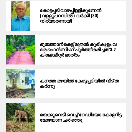
കോട്ടപ്പടി വാഴപ്പിള്ളികുന്നേൽ
(വള്ളുപറമ്പിൽ ) വർക്കി (80)
നിര്യാതനായി
ഭൂ​ത​ത്താ​ൻ​കെ​ട്ട് മു​ത​ൽ കൂ​രി​കു​ളം വ​
രെ ഫെ​ൻ​സിം​ഗ് പൂ​ർ​ത്തീ​ക​രി​ച്ച​ത് 3.2
കി​ലോ​മീ​റ്റ​ർ മാ​ത്രം
ക​ന​ത്ത മ​ഴ​യി​ൽ കോ​ട്ട​പ്പ​ടി​യി​ല്‍ വീ​ട് ത​
ക​ർ​ന്നു
മയക്കുവെടി വെച്ച് റേഡിയോ കോളറിട്ട
മോഴയാന ചരിഞ്ഞു