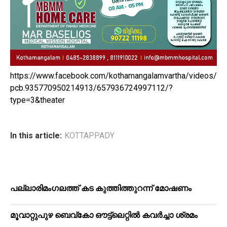
https://www.facebook.com/kothamangalamvartha/videos/
pcb.935770950214913/657936724997112/?
type=3&theater
In this article:
KOTTAPPADY
പ​ല്ലാ​രി​മം​ഗ​ല​ത്ത് ക​ട കു​ത്തി​ത്തുറ​ന്ന് മോ​ഷ​ണം
മൂ​വാ​റ്റു​പു​ഴ ബെ​വ്കോ ഔ​ട്ട്‌​ലെ​റ്റിൽ കവർച്ചാ ശ്രമം