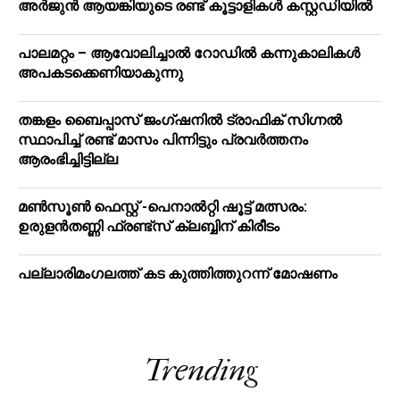
അർജുൻ ആയങ്കിയുടെ രണ്ട് കൂട്ടാളികൾ കസ്റ്റഡിയിൽ
പാലമറ്റം – ആവോലിച്ചാൽ റോഡിൽ കന്നുകാലികൾ
അപകടക്കെണിയാകുന്നു
തങ്കളം ബൈപ്പാസ് ജംഗ്ഷനിൽ ട്രാഫിക് സിഗ്നല്‍
സ്ഥാപിച്ച് രണ്ട് മാസം പിന്നിട്ടും പ്രവർത്തനം
ആരംഭിച്ചിട്ടില്ല
മൺസൂൺ ഫെസ്റ്റ് -പെനാൽറ്റി ഷൂട്ട് മത്സരം:
ഉരുളൻതണ്ണി ഫ്രണ്ട്സ് ക്ലബ്ബിന് കിരീടം
പ​ല്ലാ​രി​മം​ഗ​ല​ത്ത് ക​ട കു​ത്തി​ത്തുറ​ന്ന് മോ​ഷ​ണം
Trending