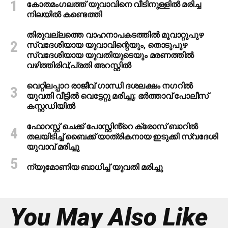
കോതമംഗലത്ത് യുവാവിനെ വീടിനുള്ളിൽ മരിച്ച
നിലയിൽ കണ്ടെത്തി
തിരുവല്ലത്തെ വാഹനാപകടത്തില്‍ മൂവാറ്റുപുഴ
സ്വദേശിയായ യുവാവിന്റെയും, തൊടുപുഴ
സ്വദേശിയായ യുവതിയുടെയും മരണത്തില്‍
വഴിത്തിരിവ്;പ്രതി അറസ്റ്റില്‍
വെറ്റിലപ്പാറ രാജീവ് ഗാന്ധി ദശലക്ഷം നഗറിൽ
യുവതി വീട്ടിൽ വെട്ടേറ്റു മരിച്ചു: ഭർത്താവ് പോലീസ്
കസ്റ്റഡിയിൽ
ഫോറസ്റ്റ് ചെക്ക് പോസ്റ്റിൻ്റെ ക്രോസ് ബാറില്‍
തലയിടിച്ച് ബൈക്ക് യാത്രികനായ ഇടുക്കി സ്വദേശി
യുവാവ് മരിച്ചു
ന്യുമോണിയ ബാധിച്ച് യുവതി മരിച്ചു
You May Also Like