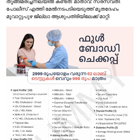
തൂങ്ങിമരിച്ചനിലയില്‍ കണ്ടത്. മാതാവ്: സരസ്വതി.
പോലീസ് എത്തി മേല്‍നടപടിയെടുത്ത് മൃതദേഹം
മൂവാറ്റുപുഴ ജില്ലാ ആശുപത്രിയിലേക്ക് മാറ്റി.