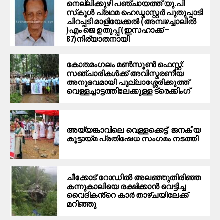
നെല്ലിക്കുഴി പഞ്ചായത്ത് യു.പി
സ്‌കൂൾ പ്രഥമ ഹെഡ്മാസ്റ്റർ പുതുപ്പാടി
ചിറപ്പടി മാളിയേക്കൽ (അമ്പഴച്ചാലിൽ
)എം.ജെ ഉതുപ്പ് (ഇസഹാക്ക് –
87)നിര്യാതനായി
കോതമംഗലം മൺസൂൺ ഫെസ്റ്റ്:
സഞ്ചാരികൾക്ക് അവിസ്മരണീയ
അനുഭവമായി പുല്ലാശ്ശേരിക്കുത്ത്
വെള്ളച്ചാട്ടത്തിലേക്കുള്ള ട്രെക്കിംഗ്
അയ്യങ്കാവിലെ വെള്ളക്കെട്ട്: ജനകീയ
കൂട്ടായ്മ പ്രതിഷേധ സംഗമം നടത്തി
ചീക്കോട് റോഡിൽ അലഞ്ഞുതിരിഞ്ഞ
കന്നുകാലിയെ രക്ഷിക്കാൻ വെട്ടിച്ച
വൈദികൻ്റെ കാർ താഴ്ചയിലേക്ക്
മറിഞ്ഞു