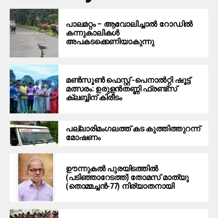
പാലമറ്റം – ആവോലിച്ചാൽ റോഡിൽ
കന്നുകാലികൾ
അപകടക്കെണിയാകുന്നു
മൺസൂൺ ഫെസ്റ്റ് -പെനാൽറ്റി ഷൂട്ട്
മത്സരം: ഉരുളൻതണ്ണി ഫ്രണ്ട്സ്
ക്ലബ്ബിന് കിരീടം
പ​ല്ലാ​രി​മം​ഗ​ല​ത്ത് ക​ട കു​ത്തി​ത്തുറ​ന്ന്
മോ​ഷ​ണം
ഊന്നുകല്‍ പുരയിടത്തില്‍
(പടിഞ്ഞാറേടത്ത്) തോമസ് മാത്യു
(തൊമ്മച്ചന്‍-77) നിര്യാതനായി