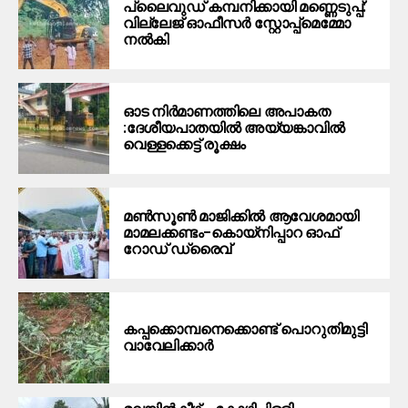
പ്ലൈവുഡ് കമ്പനിക്കായി മണ്ണെടുപ്പ്:
വില്ലേജ് ഓഫീസർ സ്റ്റോപ്പ്മെമ്മോ
നൽകി
ഓട നിർമാണത്തിലെ അപാകത
:ദേശീയപാതയിൽ അയ്യങ്കാവിൽ
വെള്ളക്കെട്ട് രൂക്ഷം
മൺസൂൺ മാജിക്കിൽ ആവേശമായി
മാമലക്കണ്ടം–കൊയ്‌നിപ്പാറ ഓഫ്
റോഡ് ഡ്രൈവ്
കപ്പക്കൊമ്പനെക്കൊണ്ട് പൊറുതിമുട്ടി
വാവേലിക്കാർ