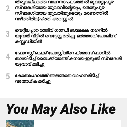
തിരുവല്ലത്തെ വാഹനാപകടത്തില്‍ മൂവാറ്റുപുഴ
സ്വദേശിയായ യുവാവിന്റെയും, തൊടുപുഴ
സ്വദേശിയായ യുവതിയുടെയും മരണത്തില്‍
വഴിത്തിരിവ്;പ്രതി അറസ്റ്റില്‍
വെറ്റിലപ്പാറ രാജീവ് ഗാന്ധി ദശലക്ഷം നഗറിൽ
യുവതി വീട്ടിൽ വെട്ടേറ്റു മരിച്ചു: ഭർത്താവ് പോലീസ്
കസ്റ്റഡിയിൽ
ഫോറസ്റ്റ് ചെക്ക് പോസ്റ്റിൻ്റെ ക്രോസ് ബാറില്‍
തലയിടിച്ച് ബൈക്ക് യാത്രികനായ ഇടുക്കി സ്വദേശി
യുവാവ് മരിച്ചു
കോതമംഗലത്ത് അജ്ഞാത വാഹനമിടിച്ച്
വയോധിക മരിച്ചു
You May Also Like