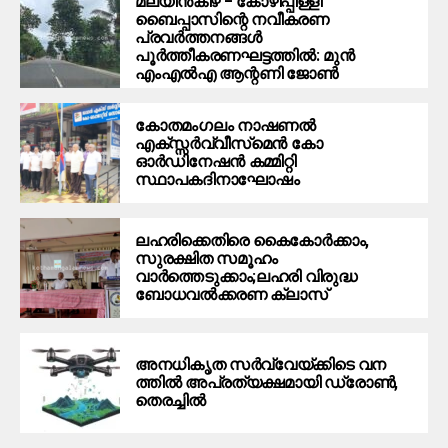
മലയിന്‍കീഴ് – കോഴിപ്പിള്ളി
ബൈപ്പാസിന്റെ നവീകരണ
പ്രവര്‍ത്തനങ്ങള്‍
പൂര്‍ത്തീകരണഘട്ടത്തില്‍: മുന്‍
എംഎല്‍എ ആന്റണി ജോണ്‍
കോതമംഗലം നാഷണല്‍
എക്സ്സര്‍വ്വീസ്‌മെന്‍ കോ
ഓര്‍ഡിനേഷന്‍ കമ്മിറ്റി
സ്ഥാപകദിനാഘോഷം
ലഹരിക്കെതിരെ കൈകോര്‍ക്കാം,
സുരക്ഷിത സമൂഹം
വാര്‍ത്തെടുക്കാം;ലഹരി വിരുദ്ധ
ബോധവല്‍ക്കരണ ക്ലാസ്
അ​ന​ധി​കൃ​ത​ ​സ​ർ​വ്വേ​യ്ക്കി​ടെ വ​ന​
ത്തി​ൽ​ അപ്രത്യക്ഷമായി ​ഡ്രോ​ൺ,​
തെ​ര​ച്ചിൽ