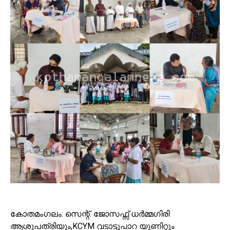
കോതമംഗലം: സെന്റ്. ജോസഫ്സ് ധർമ്മഗിരി
ആശുപത്രിയും,KCYM വടാട്ടുപാറ യൂണിറ്റും