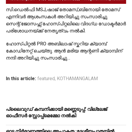
സി.ഡെൽഫി MSJ,ഷാജ് തോമസ്,ബിനോയി തോമസ്
എന്നിവർ ആശംസകൾ അറിയിച്ചു സംസാരിച്ചു.
സെന്റ്.ജോസഫ്സ് ഹോസ്പിറ്റലിലെ വിദഗ്ധ ഡോക്ടർമാർ
പരിശോധനയ്ക്ക് നേതൃത്വം നൽകി.
ഹോസ്പിറ്റൽ PRO അബിലാഷ് സ്കറിയ ക്യാമ്പ്
കോഡിനേറ്റ് ചെയ്തു. ആൻ മരിയ ആന്റണി ക്യാമ്പിന്
നന്ദി അറിയിച്ചു സംസാരിച്ചു…
In this article:
featured
,
KOTHAMANGALAM
പ്ലൈവുഡ് കമ്പനിക്കായി മണ്ണെടുപ്പ്: വില്ലേജ്
ഓഫീസർ സ്റ്റോപ്പ്മെമ്മോ നൽകി
ഓട നിർമാണത്തിലെ അപാകത :ദേശീയപാതയിൽ