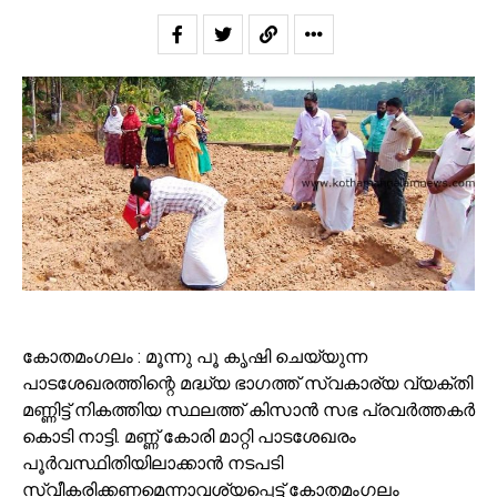
കോതമംഗലം : മൂന്നു പൂ കൃഷി ചെയ്യുന്ന
പാടശേഖരത്തിന്റെ മദ്ധ്യ ഭാഗത്ത് സ്വകാര്യ വ്യക്തി
മണ്ണിട്ട് നികത്തിയ സ്ഥലത്ത് കിസാൻ സഭ പ്രവർത്തകർ
കൊടി നാട്ടി. മണ്ണ് കോരി മാറ്റി പാടശേഖരം
പൂർവസ്ഥിതിയിലാക്കാൻ നടപടി
സ്വീകരിക്കണമെന്നാവശ്യപ്പെട്ട് കോതമംഗലം