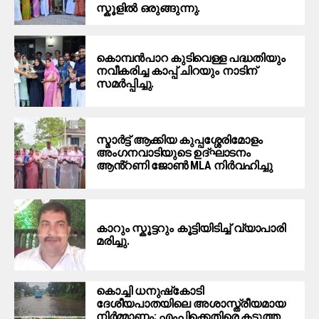
സ്കൂളിൽ ഒരുങ്ങുന്നു.
കൊമ്പൻപാറ കുടിവെള്ള പദ്ധതിയും
നവീകരിച്ച കാപ്പ് ചിറയും നാടിന്
സമർപ്പിച്ചു.
സ്മാർട്ട്‌ ആക്കിയ കുപ്പശ്ശേരിമോളം
അംഗനവാടിയുടെ ഉദ്ഘാടനം
ആൻ്റണി ജോൺ MLA നിർവഹിച്ചു
കാറും സ്കൂട്ടറും കൂട്ടിയിടിച്ച് വ്യാപാരി
മരിച്ചു.
കൊച്ചി ധനുഷ്‌കോടി
ദേശീയപാതയിലെ അശാസ്ത്രീയമായ
നിര്‍മ്മാണം; എംപിക്കെതിരെ കടുത്ത