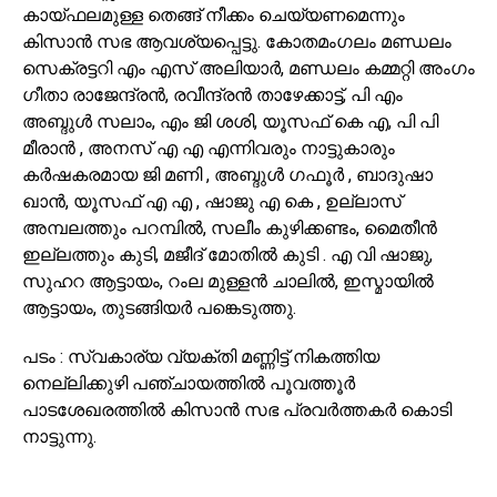
കായ്ഫലമുള്ള തെങ്ങ് നീക്കം ചെയ്യണമെന്നും
കിസാൻ സഭ ആവശ്യപ്പെട്ടു. കോതമംഗലം മണ്ഡലം
സെക്രട്ടറി എം എസ് അലിയാർ, മണ്ഡലം കമ്മറ്റി അംഗം
ഗീതാ രാജേന്ദ്രൻ, രവീന്ദ്രൻ താഴേക്കാട്ട്, പി എം
അബ്ദുൾ സലാം, എം ജി ശശി, യൂസഫ് കെ എ, പി പി
മീരാൻ , അനസ് എ എ എന്നിവരും നാട്ടുകാരും
കർഷകരമായ ജി മണി , അബ്ദുൾ ഗഫൂർ , ബാദുഷാ
ഖാൻ, യൂസഫ് എ എ , ഷാജു എ കെ , ഉല്ലാസ്
അമ്പലത്തും പറമ്പിൽ, സലീം കുഴിക്കണ്ടം, മൈതീൻ
ഇല്ലത്തും കുടി, മജീദ് മോതിൽ കുടി . എ വി ഷാജു,
സുഹറ ആട്ടായം, റംല മുള്ളൻ ചാലിൽ, ഇസ്മായിൽ
ആട്ടായം, തുടങ്ങിയർ പങ്കെടുത്തു.
പടം : സ്വകാര്യ വ്യക്തി മണ്ണിട്ട് നികത്തിയ
നെല്ലിക്കുഴി പഞ്ചായത്തിൽ പൂവത്തൂർ
പാടശേഖരത്തിൽ കിസാൻ സഭ പ്രവർത്തകർ കൊടി
നാട്ടുന്നു.