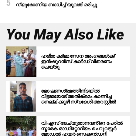
ന്യുമോണിയ ബാധിച്ച് യുവതി മരിച്ചു
You May Also Like
ഹരിത കർമ്മ സേന അംഗങ്ങൾക്ക്
ഇൻഷുറൻസ് കാർഡ് വിതരണം
ചെയ്തു
മോഷണശ്രമത്തിനിടയില്‍
വീട്ടമ്മയോട് അതിക്രമം കാണിച്ച
നെല്ലിക്കുഴി സ്വദേശി അറസ്റ്റില്‍
വി എസ് അച്യുതാനന്ദൻ്റെ പേരിൽ
സ്മാരക ഓഡിറ്റോറിയം ചെറുവട്ടൂർ
മോഡൽ ഹയർ സെക്കൻഡറി