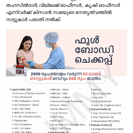
തഹസിൽദാർ, വില്ലേജ് ഓഫീസർ , കൃഷി ഓഫീസർ
എന്നിവർക്ക് കിസാൻ സഭയുടെ നേതൃത്വത്തിൽ
നാട്ടുകാർ പരാതി നൽകി.