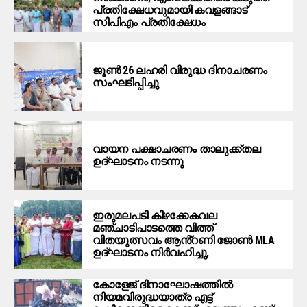
പ്രതിക്ഷേധവുമായി കവളങ്ങാട്
സിപിഎം പ്രതിക്ഷേധം
ജൂൺ 26 ലഹരി വിരുദ്ധ ദിനാചരണം
സംഘടിപ്പിച്ചു
വായന പക്ഷാചരണം താലുക്ക്തല
ഉദ്ഘാടനം നടന്നു
ഇരുമലപടി കിഴക്കേകവല
മഞ്ചാടിപാടത്തെ വിത്ത്
വിതയുത്സവം ആൻ്റണി ജോൺ MLA
ഉദ്ഘാടനം നിർവഹിച്ചു,
കോളേജ് ദിനാഘോഷത്തിൽ
നിയമവിരുദ്ധയാത്ര എട്ട്