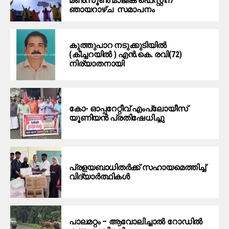
മൺസൂൺ മാജിക് ഫെസ്റ്റിന്
ഞായറാഴ്ച സമാപനം
കുത്തുപാറ നടുക്കുടിയിൽ
(കീച്ചറയിൽ ) എൻ.കെ. രവി(72)
നിര്യാതനായി
കോ- ഓപ്പറേറ്റീവ് എംപ്ലോയീസ്
യൂണിയൻ പ്രതിഷേധിച്ചു
പ്രളയബാധിതർക്ക് സഹായമെത്തിച്ച്
വിദ്യാർത്ഥികൾ
പാലമറ്റം – ആവോലിച്ചാൽ റോഡിൽ