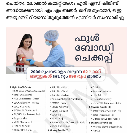
ചെയ്തു. ലോക്കൽ കമ്മിറ്റിയംഗം എൻ എസ് ഷിജീബ്
അദ്ധ്യക്ഷനായി. എം എം ബക്കർ, ഖദീജ മുഹമ്മദ്, ഒ ഇ
അബ്ബാസ്, റിയാസ് തുരുത്തേൽ എന്നിവർ സംസാരിച്ചു.