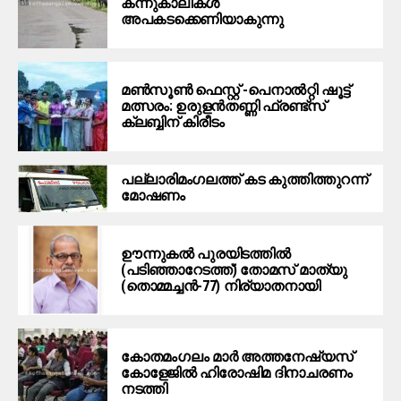
കന്നുകാലികൾ
അപകടക്കെണിയാകുന്നു
മൺസൂൺ ഫെസ്റ്റ് -പെനാൽറ്റി ഷൂട്ട്
മത്സരം: ഉരുളൻതണ്ണി ഫ്രണ്ട്സ്
ക്ലബ്ബിന് കിരീടം
പ​ല്ലാ​രി​മം​ഗ​ല​ത്ത് ക​ട കു​ത്തി​ത്തുറ​ന്ന്
മോ​ഷ​ണം
ഊന്നുകല്‍ പുരയിടത്തില്‍
(പടിഞ്ഞാറേടത്ത്) തോമസ് മാത്യു
(തൊമ്മച്ചന്‍-77) നിര്യാതനായി
കോതമംഗലം മാര്‍ അത്തനേഷ്യസ്
കോളേജില്‍ ഹിരോഷിമ ദിനാചരണം
നടത്തി