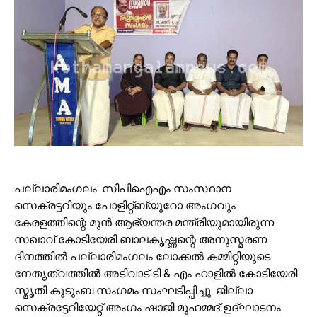
പല്ലാരിമംഗലം: സിപിഐഎം സംസ്ഥാന
സെക്രട്ടറിയും പോളിറ്റ്ബ്യൂറോ അംഗവും
കേരളത്തിന്റെ മുൻ ആഭ്യന്തര മന്ത്രിയുമായിരുന്ന
സഖാവ് കോടിയേരി ബാലകൃഷ്ണന്റെ അനുസ്മരണ
ദിനത്തിൽ പല്ലാരിമംഗലം ലോക്കൽ കമ്മിറ്റിയുടെ
നേതൃത്വത്തിൽ അടിവാട് ടി & എം ഹാളിൽ കോടിയേരി
സ്മൃതി കുടുംബ സംഗമം സംഘടിപ്പിച്ചു. ജില്ലാ
സെക്രട്ടേറിയേറ്റ് അംഗം ഷാജി മുഹമ്മദ് ഉദ്ഘാടനം