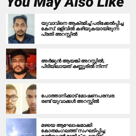
You May Also Like
യുവാവിനെ ആക്രമിച്ച് പരിക്കേല്‍പ്പിച്ച
കേസ്: ഒളിവില്‍ കഴിയുകയായിരുന്ന
പ്രതി അറസ്റ്റില്‍
അർജുൻ ആയങ്കി അറസ്റ്റിൽ;
പിടിയിലായത് കണ്ണൂരിൽ നിന്ന്
പോത്താനിക്കാട് മോഷണപരമ്പര:
രണ്ട് യുവാക്കൾ അറസ്റ്റിൽ
മഴയെ ആഘോഷമാക്കി
കോതമംഗലത്ത് സംഘടിപ്പിച്ച