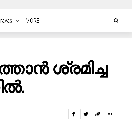
ravasi
MORE
താൻ ശ്രമിച്ച
ിൽ.