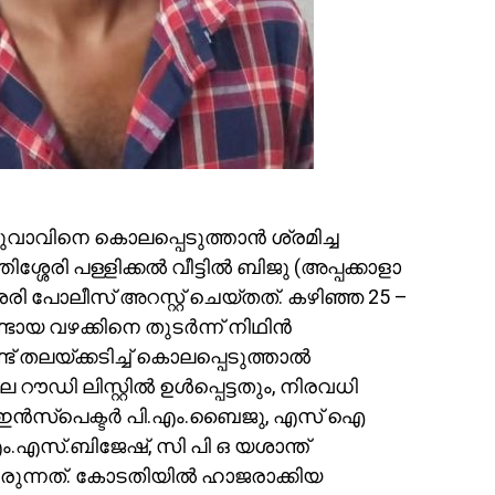
ുവാവിനെ കൊലപ്പെടുത്താൻ ശ്രമിച്ച
്ശേരി പള്ളിക്കൽ വീട്ടിൽ ബിജു (അപ്പക്കാളാ
ി പോലീസ് അറസ്റ്റ് ചെയ്തത്. കഴിഞ്ഞ 25 –
ടായ വഴക്കിനെ തുടർന്ന് നിഥിൻ
 തലയ്ക്കടിച്ച് കൊലപ്പെടുത്താൽ
െ റൗഡി ലിസ്റ്റിൽ ഉൾപ്പെട്ടതും, നിരവധി
 ഇൻസ്പെക്ടർ പി.എം.ബൈജു, എസ് ഐ
എസ്.ബിജേഷ്, സി പി ഒ യശാന്ത്
രുന്നത്. കോടതിയിൽ ഹാജരാക്കിയ