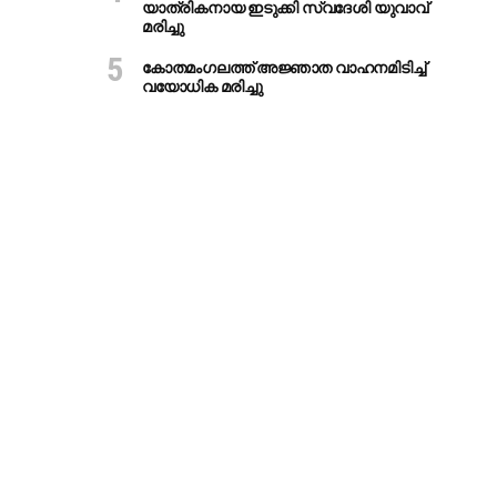
യാത്രികനായ ഇടുക്കി സ്വദേശി യുവാവ്
മരിച്ചു
കോതമംഗലത്ത് അജ്ഞാത വാഹനമിടിച്ച്
വയോധിക മരിച്ചു