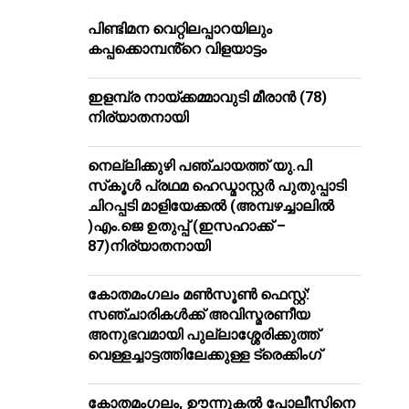
പിണ്ടിമന വെറ്റിലപ്പാറയിലും
കപ്പക്കൊമ്പൻ്റെ വിളയാട്ടം
ഇളമ്പ്ര നായ്ക്കമ്മാവുടി മീരാൻ (78)
നിര്യാതനായി
നെല്ലിക്കുഴി പഞ്ചായത്ത് യു.പി
സ്‌കൂൾ പ്രഥമ ഹെഡ്മാസ്റ്റർ പുതുപ്പാടി
ചിറപ്പടി മാളിയേക്കൽ (അമ്പഴച്ചാലിൽ
)എം.ജെ ഉതുപ്പ് (ഇസഹാക്ക് –
87)നിര്യാതനായി
കോതമംഗലം മൺസൂൺ ഫെസ്റ്റ്:
സഞ്ചാരികൾക്ക് അവിസ്മരണീയ
അനുഭവമായി പുല്ലാശ്ശേരിക്കുത്ത്
വെള്ളച്ചാട്ടത്തിലേക്കുള്ള ട്രെക്കിംഗ്
കോതമംഗലം, ഊന്നുകൽ പോലീസിനെ