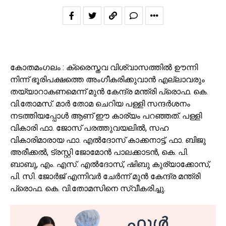
കോതമംഗലം : ക്രൈസ്തവ വിശ്വാസത്തിൽ ഊന്നി
നിന്ന് ഭൂരിപക്ഷത്തെ അംഗീകരിക്കുവാൻ എല്ലാവരും
തയ്യാറാകണമെന്ന് മുൻ കേന്ദ്ര മന്ത്രി പ്രൊഫ. കെ.
വി.തോമസ്. മാർ തോമ ചെറിയ പള്ളി സന്ദർശനം
നടത്തിയപ്പോൾ ആണ് ഈ കാര്യം പറഞ്ഞത്. പള്ളി
വികാരി ഫാ. ജോസ് പരത്തുവയലിൽ, സഹ
വികാരിമാരായ ഫാ. എൽദോസ് കാക്കനാട്ട്, ഫാ. ബിജു
അരീക്കൽ, ട്രസ്റ്റി ജോമോൻ പാലക്കാടൻ, കെ. പി.
ബാബു, എം. എസ്. എൽദോസ്, ഷിബു കുര്യാക്കോസ്,
പി. സി. ജോർജ് എന്നിവർ ചേർന്ന് മുൻ കേന്ദ്ര മന്ത്രി
പ്രൊഫ. കെ. വി.തോമസിനെ സ്വീകരിച്ചു.