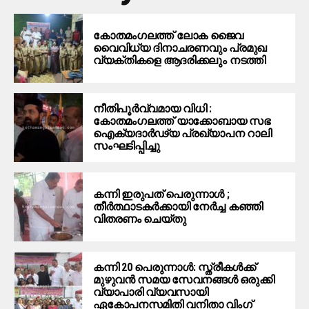
കോതമംഗലത്ത് ലോക ജൈവ
വൈവിധ്യ ദിനാചരണവും പ്രമുഖ
വ്യക്തികളെ ആദരിക്കലും നടത്തി
നീതിപൂർവ്വമായ വിധി :
കോതമംഗലത്ത് യാക്കോബായ സഭ
ഐക്യദാർഢ്യ പ്രഖ്യാപന റാലി
സംഘടിപ്പിച്ചു
കന്നി ഇരുപത് പെരുന്നാൾ ;
തീർത്ഥാടകർക്കായി നേർച്ച കഞ്ഞി
വിതരണം ചെയ്തു
കന്നി 20 പെരുന്നാൾ: സ്ത്രീകൾക്ക്
മുഴുവൻ സമയ സേവനങ്ങൾ ഒരുക്കി
വ്യാപാരി വ്യവസായി
ഏകോപനസമിതി വനിതാ വിംഗ്