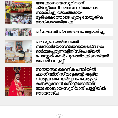
യാക്കോബായ സുറിയാനി
ക്രിസ്ത്യാനി അസോസിയേഷൻ
സമാപിച്ചു; വ്യക്തമായ
ഭൂരിപക്ഷത്തോടെ പുതു നേതൃത്വം
അധികാരത്തിലേക്ക്.
ഷീ കൗണ്ടർ പ്രവർത്തനം ആരംഭിച്ചു
പരിശുദ്ധ യല്‍ദോ മാര്‍
ബസേലിയോസ് ബാവായുടെ 338-ാം
ഓര്‍മ്മപ്പെരുന്നാളിന് സ്‌പെഷ്യല്‍
പോസ്റ്റല്‍ കവര്‍ പുറത്തിറക്കി ഇന്ത്യന്‍
തപാല്‍ വകുപ്പ്
സന്യസ്ഥ വൈദീക പദവിയിൽ
ഫാ.ഗീവർഗീസ് വട്ടേക്കാട്ട്; ആദ്യ
വിശുദ്ധ ബലിയർപ്പണം കോട്ടപ്പടി
കൽക്കുന്നേൽ സെന്റ് ജോർജ്ജ്
യാക്കോബായ സുറിയാനി പള്ളിയിൽ
ഞായറാഴ്ച.