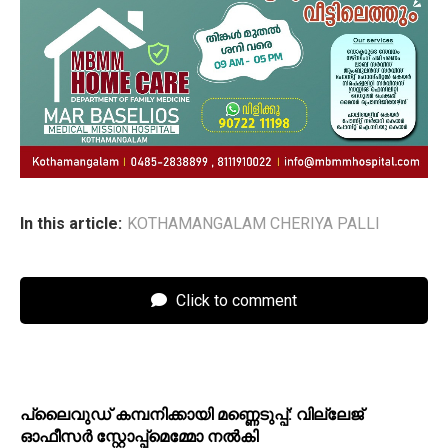
In this article:
KOTHAMANGALAM CHERIYA PALLI
Click to comment
പ്ലൈവുഡ് കമ്പനിക്കായി മണ്ണെടുപ്പ്: വില്ലേജ്
ഓഫീസർ സ്റ്റോപ്പ്മെമ്മോ നൽകി