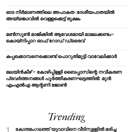
ഓട നിർമാണത്തിലെ അപാകത :ദേശീയപാതയിൽ
അയ്യങ്കാവിൽ വെള്ളക്കെട്ട് രൂക്ഷം
മൺസൂൺ മാജിക്കിൽ ആവേശമായി മാമലക്കണ്ടം–
കൊയ്‌നിപ്പാറ ഓഫ് റോഡ് ഡ്രൈവ്
കപ്പക്കൊമ്പനെക്കൊണ്ട് പൊറുതിമുട്ടി വാവേലിക്കാർ
മലയിന്‍കീഴ് – കോഴിപ്പിള്ളി ബൈപ്പാസിന്റെ നവീകരണ
പ്രവര്‍ത്തനങ്ങള്‍ പൂര്‍ത്തീകരണഘട്ടത്തില്‍: മുന്‍
എംഎല്‍എ ആന്റണി ജോണ്‍
Trending
കോതമംഗലത്ത് യുവാവിനെ വീടിനുള്ളിൽ മരിച്ച