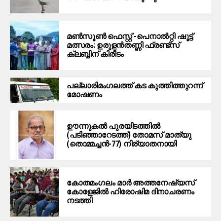
മൺസൂൺ ഫെസ്റ്റ് -പെനാൽറ്റി ഷൂട്ട്
മത്സരം: ഉരുളൻതണ്ണി ഫ്രണ്ട്സ്
ക്ലബ്ബിന് കിരീടം
പ​ല്ലാ​രി​മം​ഗ​ല​ത്ത് ക​ട കു​ത്തി​ത്തുറ​ന്ന്
മോ​ഷ​ണം
ഊന്നുകല്‍ പുരയിടത്തില്‍
(പടിഞ്ഞാറേടത്ത്) തോമസ് മാത്യു
(തൊമ്മച്ചന്‍-77) നിര്യാതനായി
കോതമംഗലം മാര്‍ അത്തനേഷ്യസ്
കോളേജില്‍ ഹിരോഷിമ ദിനാചരണം
നടത്തി