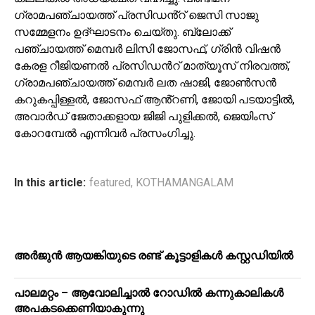
ഗ്രാമപഞ്ചായത്ത് പ്രസിഡൻ്റ് ജെസി സാജു
സമ്മേളനം ഉദ്ഘാടനം ചെയ്തു. ബ്ലോക്ക്
പഞ്ചായത്ത് മെമ്പർ ലിസി ജോസഫ്, ഗ്രിൻ വിഷൻ
കേരള റീജിയണൽ പ്രസിഡൻറ് മാത്യൂസ് നിരവത്ത്,
ഗ്രാമപഞ്ചായത്ത് മെമ്പർ ലത ഷാജി, ജോൺസൻ
കറുകപ്പിള്ളൽ, ജോസഫ് ആൻ്റണി, ജോയി പടയാട്ടിൽ,
അവാർഡ് ജേതാക്കളായ ജിജി പുളിക്കൽ, ജെയിംസ്
കോറമ്പേൽ എന്നിവർ പ്രസംഗിച്ചു.
In this article:
featured
,
KOTHAMANGALAM
അർജുൻ ആയങ്കിയുടെ രണ്ട് കൂട്ടാളികൾ കസ്റ്റഡിയിൽ
പാലമറ്റം – ആവോലിച്ചാൽ റോഡിൽ കന്നുകാലികൾ
അപകടക്കെണിയാകുന്നു