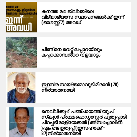
കനത്ത മഴ: ജില്ലയിലെ
വിദ്യാഭ്യാസ സ്ഥാപനങ്ങള്‍ക്ക് ഇന്ന്
(ഓഗസ്റ്റ് 7) അവധി
പിണ്ടിമന വെറ്റിലപ്പാറയിലും
കപ്പക്കൊമ്പൻ്റെ വിളയാട്ടം
ഇളമ്പ്ര നായ്ക്കമ്മാവുടി മീരാൻ (78)
നിര്യാതനായി
നെല്ലിക്കുഴി പഞ്ചായത്ത് യു.പി
സ്‌കൂൾ പ്രഥമ ഹെഡ്മാസ്റ്റർ പുതുപ്പാടി
ചിറപ്പടി മാളിയേക്കൽ (അമ്പഴച്ചാലിൽ
)എം.ജെ ഉതുപ്പ് (ഇസഹാക്ക് –
87)നിര്യാതനായി