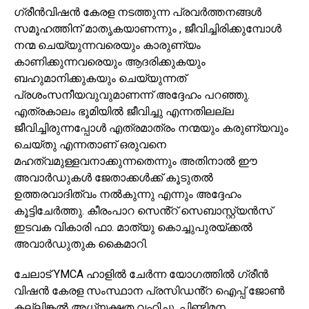
ഗ്രീൻവിഷൻ കേരള നടത്തുന്ന പ്രവർത്തനങ്ങൾ
സമൂഹത്തിന് മാതൃകയാണന്നും , ജീവിച്ചിരിക്കുമ്പോൾ
നന്മ ചെയ്യുന്നവരെയും കാരുണ്യം
കാണിക്കുന്നവരെയും ആദരിക്കുകയും
ബഹുമാനിക്കുകയും ചെയ്യുന്നത്
പ്രശംസനീയവുവുമാണന്ന് അദ്ദേഹം പറഞ്ഞു.
എത്രകാലം ഭൂമിയിൽ ജീവിച്ചു എന്നതിലല്ല
ജീവിച്ചിരുന്നപ്പോൾ എത്രമാത്രം നന്മയും കരുണ്യവും
ചെയ്തു എന്നതാണ് ഒരുവനെ
മഹത്വമുള്ളവനാക്കുന്നതെന്നും അതിനാൽ ഈ
അവാർഡുകൾ ജേതാക്കൾക്ക് കൂടുതൽ
ഉത്തരവാദിത്വം നൽകുന്നു എന്നും അദ്ദേഹം
കൂട്ടിചേർത്തു. കീരംപാറ സെൻ്റ് സെബാസ്റ്റ്യൻസ്
ഇടവക വികാരി ഫാ. മാത്യു കൊച്ചുപുരയ്ക്കൽ
അവാർഡുതുക കൈമാറി.
ചേലാട് YMCA ഹാളിൽ ചേർന്ന യോഗത്തിൽ ഗ്രീൻ
വിഷൻ കേരള സംസ്ഥാന പ്രസിഡൻ്റ ഐപ്പ് ജോൺ
കല്ലിങ്കൽ അധ്യക്ഷത വഹിച്ചു. പിണ്ടിമന