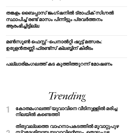
തങ്കളം ബൈപ്പാസ് ജംഗ്ഷനിൽ ട്രാഫിക് സിഗ്നല്‍
സ്ഥാപിച്ച് രണ്ട് മാസം പിന്നിട്ടും പ്രവർത്തനം
ആരംഭിച്ചിട്ടില്ല
മൺസൂൺ ഫെസ്റ്റ് -പെനാൽറ്റി ഷൂട്ട് മത്സരം:
ഉരുളൻതണ്ണി ഫ്രണ്ട്സ് ക്ലബ്ബിന് കിരീടം
പ​ല്ലാ​രി​മം​ഗ​ല​ത്ത് ക​ട കു​ത്തി​ത്തുറ​ന്ന് മോ​ഷ​ണം
Trending
കോതമംഗലത്ത് യുവാവിനെ വീടിനുള്ളിൽ മരിച്ച
നിലയിൽ കണ്ടെത്തി
തിരുവല്ലത്തെ വാഹനാപകടത്തില്‍ മൂവാറ്റുപുഴ
സ്വദേശിയായ യുവാവിന്റെയും, തൊടുപുഴ