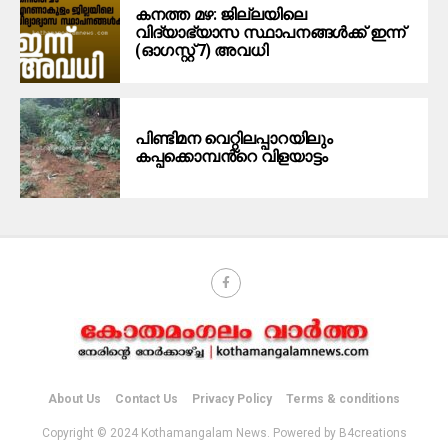
കനത്ത മഴ: ജില്ലയിലെ
വിദ്യാഭ്യാസ സ്ഥാപനങ്ങള്‍ക്ക് ഇന്ന്
(ഓഗസ്റ്റ് 7) അവധി
പിണ്ടിമന വെറ്റിലപ്പാറയിലും
കപ്പക്കൊമ്പൻ്റെ വിളയാട്ടം
About Us
Contact Us
Privacy Policy
Terms & conditions
Copyright © 2024 Kothamangalam News. Powered by B4creations