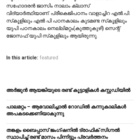
സഹോദരന്‍ ജാസിം നാലാം ക്ലാസ്
വിദ്യാര്‍ത്ഥിയാണ്. പ്രീകെജിപഠനം വാളാച്ചിറ എല്‍.പി.
സ്‌കൂളിലും എല്‍ പി പഠനകാലം കുടമണ്ട സ്‌കൂളിലും
യുപി പഠനകാലം നെല്ലിമറ്റം(കുത്തുകുഴി) സെന്റ്
ജോസഫ് യുപി സ്‌കൂളിലും ആയിരുന്നു.
In this article:
featured
അർജുൻ ആയങ്കിയുടെ രണ്ട് കൂട്ടാളികൾ കസ്റ്റഡിയിൽ
പാലമറ്റം – ആവോലിച്ചാൽ റോഡിൽ കന്നുകാലികൾ
അപകടക്കെണിയാകുന്നു
തങ്കളം ബൈപ്പാസ് ജംഗ്ഷനിൽ ട്രാഫിക് സിഗ്നല്‍
സ്ഥാപിച്ച് രണ്ട് മാസം പിന്നിട്ടും പ്രവർത്തനം