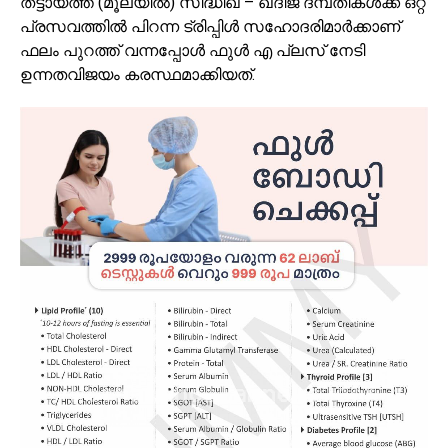
തട്ടായത്ത് (മൂലയില്‍) സിദ്ധിഖ് – ഖദീജ ദമ്പതികള്‍ക്ക് ഒറ്റ
പ്രസവത്തില്‍ പിറന്ന ട്രിപ്പിള്‍ സഹോദരിമാര്‍ക്കാണ്
ഫലം പുറത്ത് വന്നപ്പോള്‍ ഫുള്‍ എ പ്ലസ് നേടി
ഉന്നതവിജയം കരസ്ഥമാക്കിയത്.