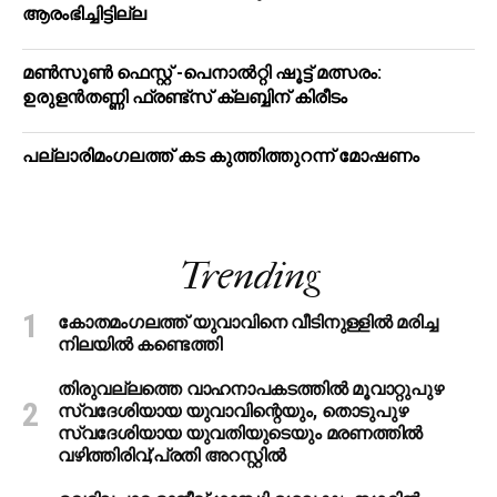
ആരംഭിച്ചിട്ടില്ല
മൺസൂൺ ഫെസ്റ്റ് -പെനാൽറ്റി ഷൂട്ട് മത്സരം:
ഉരുളൻതണ്ണി ഫ്രണ്ട്സ് ക്ലബ്ബിന് കിരീടം
പ​ല്ലാ​രി​മം​ഗ​ല​ത്ത് ക​ട കു​ത്തി​ത്തുറ​ന്ന് മോ​ഷ​ണം
Trending
കോതമംഗലത്ത് യുവാവിനെ വീടിനുള്ളിൽ മരിച്ച
നിലയിൽ കണ്ടെത്തി
തിരുവല്ലത്തെ വാഹനാപകടത്തില്‍ മൂവാറ്റുപുഴ
സ്വദേശിയായ യുവാവിന്റെയും, തൊടുപുഴ
സ്വദേശിയായ യുവതിയുടെയും മരണത്തില്‍
വഴിത്തിരിവ്;പ്രതി അറസ്റ്റില്‍