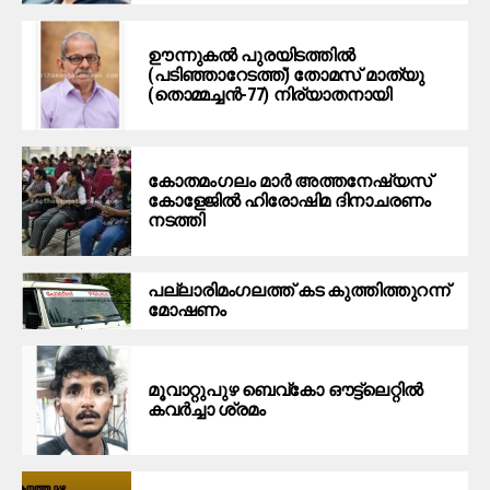
ഊന്നുകല്‍ പുരയിടത്തില്‍
(പടിഞ്ഞാറേടത്ത്) തോമസ് മാത്യു
(തൊമ്മച്ചന്‍-77) നിര്യാതനായി
കോതമംഗലം മാര്‍ അത്തനേഷ്യസ്
കോളേജില്‍ ഹിരോഷിമ ദിനാചരണം
നടത്തി
പ​ല്ലാ​രി​മം​ഗ​ല​ത്ത് ക​ട കു​ത്തി​ത്തുറ​ന്ന്
മോ​ഷ​ണം
മൂ​വാ​റ്റു​പു​ഴ ബെ​വ്കോ ഔ​ട്ട്‌​ലെ​റ്റിൽ
കവർച്ചാ ശ്രമം