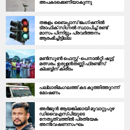
അപകടക്കെണിയാകുന്നു
തങ്കളം ബൈപ്പാസ് ജംഗ്ഷനിൽ
ട്രാഫിക് സിഗ്നല്‍ സ്ഥാപിച്ച് രണ്ട്
മാസം പിന്നിട്ടും പ്രവർത്തനം
ആരംഭിച്ചിട്ടില്ല
മൺസൂൺ ഫെസ്റ്റ് -പെനാൽറ്റി ഷൂട്ട്
മത്സരം: ഉരുളൻതണ്ണി ഫ്രണ്ട്സ്
ക്ലബ്ബിന് കിരീടം
പ​ല്ലാ​രി​മം​ഗ​ല​ത്ത് ക​ട കു​ത്തി​ത്തുറ​ന്ന്
മോ​ഷ​ണം
അര്‍ജുന്‍ ആയങ്കിക്കായി മൂവാറ്റുപുഴ
ഡിവൈഎസ്പിയുടെ
നേതൃത്വത്തില്‍ പ്രത്യേക
അന്വേഷണസംഘം