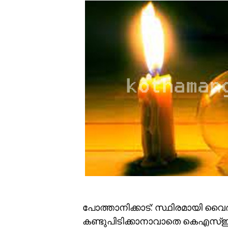
പോത്താനിക്കാട്: സ്ഥിരമായി വൈദ്യ
കണ്ടുപിടിക്കാനാവാതെ കെഎസ്ഇബി