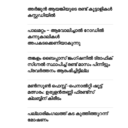
അർജുൻ ആയങ്കിയുടെ രണ്ട് കൂട്ടാളികൾ
കസ്റ്റഡിയിൽ
പാലമറ്റം – ആവോലിച്ചാൽ റോഡിൽ
കന്നുകാലികൾ
അപകടക്കെണിയാകുന്നു
തങ്കളം ബൈപ്പാസ് ജംഗ്ഷനിൽ ട്രാഫിക്
സിഗ്നല്‍ സ്ഥാപിച്ച് രണ്ട് മാസം പിന്നിട്ടും
പ്രവർത്തനം ആരംഭിച്ചിട്ടില്ല
മൺസൂൺ ഫെസ്റ്റ് -പെനാൽറ്റി ഷൂട്ട്
മത്സരം: ഉരുളൻതണ്ണി ഫ്രണ്ട്സ്
ക്ലബ്ബിന് കിരീടം
പ​ല്ലാ​രി​മം​ഗ​ല​ത്ത് ക​ട കു​ത്തി​ത്തുറ​ന്ന്
മോ​ഷ​ണം