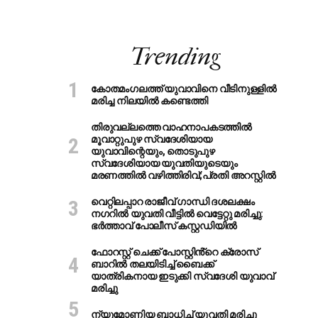
Trending
കോതമംഗലത്ത് യുവാവിനെ വീടിനുള്ളിൽ
മരിച്ച നിലയിൽ കണ്ടെത്തി
തിരുവല്ലത്തെ വാഹനാപകടത്തില്‍
മൂവാറ്റുപുഴ സ്വദേശിയായ
യുവാവിന്റെയും, തൊടുപുഴ
സ്വദേശിയായ യുവതിയുടെയും
മരണത്തില്‍ വഴിത്തിരിവ്;പ്രതി അറസ്റ്റില്‍
വെറ്റിലപ്പാറ രാജീവ് ഗാന്ധി ദശലക്ഷം
നഗറിൽ യുവതി വീട്ടിൽ വെട്ടേറ്റു മരിച്ചു:
ഭർത്താവ് പോലീസ് കസ്റ്റഡിയിൽ
ഫോറസ്റ്റ് ചെക്ക് പോസ്റ്റിൻ്റെ ക്രോസ്
ബാറില്‍ തലയിടിച്ച് ബൈക്ക്
യാത്രികനായ ഇടുക്കി സ്വദേശി യുവാവ്
മരിച്ചു
ന്യുമോണിയ ബാധിച്ച് യുവതി മരിച്ചു