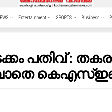
EWS
Entertainment
SPORTS
Business
P
്കം പതിവ് : തകരാ
വാതെ കെഎസ്ഇബി 