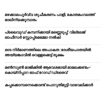
മഴക്കാലപൂർവ്വ ശുചീകരണം പാളി; കോതമംഗലത്ത്
മാലിന്യക്കൂമ്പാരം
പ്ലൈവുഡ് കമ്പനിക്കായി മണ്ണെടുപ്പ്: വില്ലേജ്
ഓഫീസർ സ്റ്റോപ്പ്മെമ്മോ നൽകി
ഓട നിർമാണത്തിലെ അപാകത :ദേശീയപാതയിൽ
അയ്യങ്കാവിൽ വെള്ളക്കെട്ട് രൂക്ഷം
മൺസൂൺ മാജിക്കിൽ ആവേശമായി മാമലക്കണ്ടം–
കൊയ്‌നിപ്പാറ ഓഫ് റോഡ് ഡ്രൈവ്
കപ്പക്കൊമ്പനെക്കൊണ്ട് പൊറുതിമുട്ടി വാവേലിക്കാർ