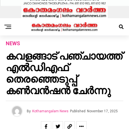
NEWS
കവളങ്ങാട് പഞ്ചായത്ത്
എൽഡിഎഫ്
തെരഞ്ഞെടുപ്പ്
കൺവൻഷൻ ചേർന്നു
By
Kothamangalam News
Published
November 17, 2025