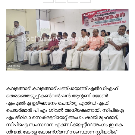
കവളങ്ങാട്: കവളങ്ങാട് പഞ്ചായത്ത് എൽഡിഎഫ്
തെരഞ്ഞെടുപ്പ് കൺവൻഷൻ ആന്റണി ജോൺ
എംഎൽഎ ഉദ്ഘാടനം ചെയ്തു. എൽഡിഎഫ്
ചെയർമാൻ പി എം ശിവൻ അധ്യക്ഷനായി. സിപിഐ
എം ജില്ലാ സെക്രട്ടറിയേറ്റ് അംഗം ഷാജി മുഹമ്മദ്,
സിപിഐ സംസ്ഥാന എക്സിക്യൂട്ടീവ് അംഗം ഇ കെ
ശിവൻ, കേരള കോണ്ഗ്രസ് സംസ്ഥാന സ്റ്റിയറിങ്