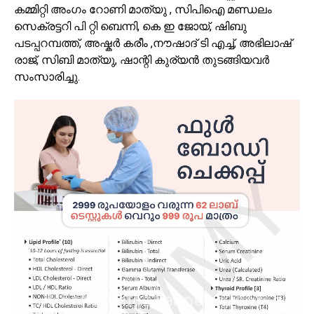
കമ്മിറ്റി അംഗം റോണി മാത്യു , സിപിഐ മണ്ഡലം
സെക്രട്ടറി പി റ്റി ബെന്നി, കെ ഇ ജോയ്, ഷിബു
പടപ്പറമ്പത്ത്, അഷ്കർ കരീം ,നൗഷാദ് ടി എച്ച്, അഭിലാഷ്
രാജ്, സിബി മാത്യു, ഷാന്റി കുര്യൻ തുടങ്ങിയവർ
സംസാരിച്ചു.