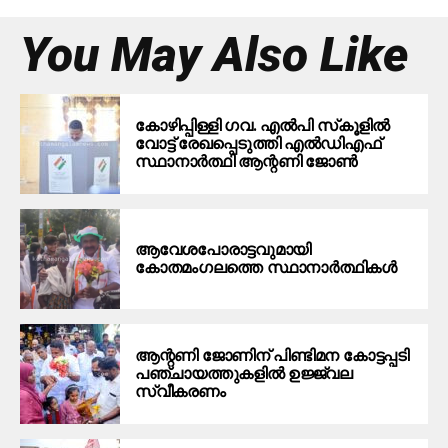
You May Also Like
കോഴിപ്പിള്ളി ഗവ. എല്‍പി സ്‌കൂളില്‍
വോട്ട് രേഖപ്പെടുത്തി എല്‍ഡിഎഫ്
സ്ഥാനാര്‍ത്ഥി ആന്റണി ജോണ്‍
ആവേശപോരാട്ടവുമായി
കോതമംഗലത്തെ സ്ഥാനാര്‍ത്ഥികള്‍
ആന്റണി ജോണിന് പിണ്ടിമന കോട്ടപ്പടി
പഞ്ചായത്തുകളിൽ ഉജ്ജ്വല
സ്വീകരണം