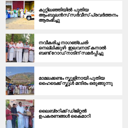
കുറ്റിലഞ്ഞിയിൽ പുതിയ
ആംബുലൻസ് സർവീസ് പ്രവർത്തനം
ആരംഭിച്ചു
നവീകരിച്ച നാഗഞ്ചേരി-
നെല്ലിക്കുഴി- ഇലവനാട് കനാൽ
ബണ്ട് റോഡ് നാടിന് സമർപ്പിച്ചു
മാമലക്കണ്ടം സ്കൂളിനായി പുതിയ
ഹൈടെക്ക് സ്കൂൾ മന്ദിരം ഒരുങ്ങുന്നു
ലൈബ്രറിക്ക് ഡിജിറ്റൽ
ഉപകരണങ്ങൾ കൈമാറി