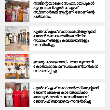
നാടിന്റെയാകെ സ്നേഹവായ്പുകൾ
ഏറ്റുവാങ്ങി എൽഡിഎഫ്
സ്ഥാനാർത്ഥി ആന്റണി ജോണിന്റെ
പര്യടനം
എൽഡിഎഫ് സ്ഥാനാർഥി ആന്റണി
ജോൺ മണ്ഡലത്തിലെ വിവിധ
സ്ഥാപനങ്ങളും കലാലയങ്ങളും
സന്ദർശിച്ചു.
ഇടതുപക്ഷ ജനാധിപത്യ മുന്നണി
കോതമംഗലം മണ്ഡലംകൺവൻഷൻ
സംഘടിപ്പിച്ചു
എൽഡിഎഫ് സ്ഥാനാർത്ഥി ആന്റണി
ജോൺ ശ്രേഷ്ഠ കാത്തോലിക്കാ
അബൂൻ മോർ ബസേലിയോസ്
ജോസഫ് ബാവായെ സന്ദർശിച്ചു