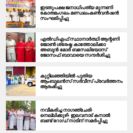
ഇടതുപക്ഷ ജനാധിപത്യ മുന്നണി
കോതമംഗലം മണ്ഡലംകൺവൻഷൻ
സംഘടിപ്പിച്ചു
എൽഡിഎഫ് സ്ഥാനാർത്ഥി ആന്റണി
ജോൺ ശ്രേഷ്ഠ കാത്തോലിക്കാ
അബൂൻ മോർ ബസേലിയോസ്
ജോസഫ് ബാവായെ സന്ദർശിച്ചു
കുറ്റിലഞ്ഞിയിൽ പുതിയ
ആംബുലൻസ് സർവീസ് പ്രവർത്തനം
ആരംഭിച്ചു
നവീകരിച്ച നാഗഞ്ചേരി-
നെല്ലിക്കുഴി- ഇലവനാട് കനാൽ
ബണ്ട് റോഡ് നാടിന് സമർപ്പിച്ചു