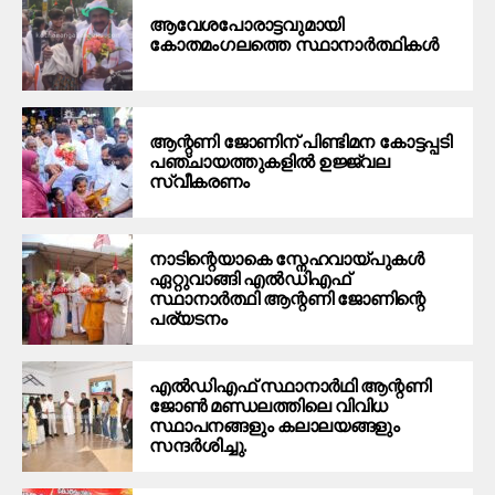
ആവേശപോരാട്ടവുമായി
കോതമംഗലത്തെ സ്ഥാനാര്‍ത്ഥികള്‍
ആന്റണി ജോണിന് പിണ്ടിമന കോട്ടപ്പടി
പഞ്ചായത്തുകളിൽ ഉജ്ജ്വല
സ്വീകരണം
നാടിന്റെയാകെ സ്നേഹവായ്പുകൾ
ഏറ്റുവാങ്ങി എൽഡിഎഫ്
സ്ഥാനാർത്ഥി ആന്റണി ജോണിന്റെ
പര്യടനം
എൽഡിഎഫ് സ്ഥാനാർഥി ആന്റണി
ജോൺ മണ്ഡലത്തിലെ വിവിധ
സ്ഥാപനങ്ങളും കലാലയങ്ങളും
സന്ദർശിച്ചു.