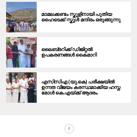
മാമലക്കണ്ടം സ്കൂളിനായി പുതിയ
ഹൈടെക്ക് സ്കൂൾ മന്ദിരം ഒരുങ്ങുന്നു
ലൈബ്രറിക്ക് ഡിജിറ്റൽ
ഉപകരണങ്ങൾ കൈമാറി
എസിസിഎ (യു.കെ) പരീക്ഷയിൽ
ഉന്നത വിജയം കരസ്ഥമാക്കിയ ഹസ്ന
മോൾ കെ.എയ്ക്ക് ആദരം.