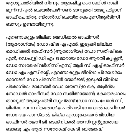
ആശുപത്രിയില്‍ നിന്നും ആരംഭിച്ച സൈക്കിള്‍ റാലി
മുനിസിപ്പല്‍ ചെയര്‍പേഴ്‌സണ്‍ ഭാനുമതി രാജു ഫ്‌ളാഗ്
ഓഫ് ചെയ്തു. ബ്രാന്‍ഡ് ചെയ്ത കെഎസ്ആര്‍ടിസി
ബസും ഉണ്ടായിരുന്നു.
എറണാകുളം ജില്ലാ മെഡിക്കല്‍ ഓഫീസര്‍
(ആരോഗ്യം) ഡോ ഷീജ എ എല്‍, ഇടുക്കി ജില്ലാ
മെഡിക്കല്‍ ഓഫീസര്‍ (ആരോഗ്യം) ഡോ സതീഷ് കെ
എന്‍, ഡെപൂട്ടി ഡി എം ഒ മാരായ ഡോ ആരതി കൃഷ്ണന്‍,
ഡോ സുരേഷ് വര്‍ഗീസ് എസ്, ആര്‍ സി എച്ച് ഓഫിസര്‍
ഡോ എം എസ് രശ്മി, എറണാകുളം ജില്ലാ പ്രോഗ്രാം
മാനേജര്‍ ഡോ പ്രസിലിന്‍ ജോര്‍ജ്ജ്, ഇടുക്കി ജില്ലാ
പ്രോഗ്രാം മാനേജര്‍ ഡോ ഖയസ് ഇ കെ, ആര്‍ദ്രം
നോഡല്‍ ഓഫീസര്‍ ഡോ സജിത് ജോണ്‍, കോതമംഗലം
താലൂക്ക് ആശുപത്രി സൂപ്രണ്ട് ഡോ സാം പോള്‍ സി,
ജില്ലാ മാനസികരോഗ്യ പരിപാടി നോഡല്‍ ഓഫീസര്‍
ഡോ ദയ പാസ്‌കല്‍, ജില്ല എഡുക്കേഷന്‍ മിഡിയ
ഓഫീസര്‍ രജനി ജി, ടെക്‌നിക്കല്‍ അസിസ്റ്റന്റുമാരായ
ബാബു എം ആര്‍, സന്തോഷ് കെ ടി, ബിജോഷ്